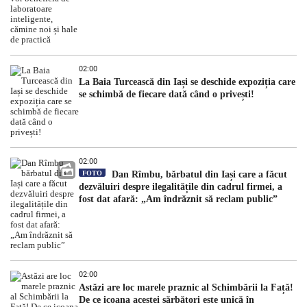
02:00
La Baia Turcească din Iași se deschide expoziția care
se schimbă de fiecare dată când o privești!
02:00
FOTO
Dan Rîmbu, bărbatul din Iași care a făcut
dezvăluiri despre ilegalitățile din cadrul firmei, a
fost dat afară: „Am îndrăznit să reclam public”
02:00
Astăzi are loc marele praznic al Schimbării la Față!
De ce icoana acestei sărbători este unică în