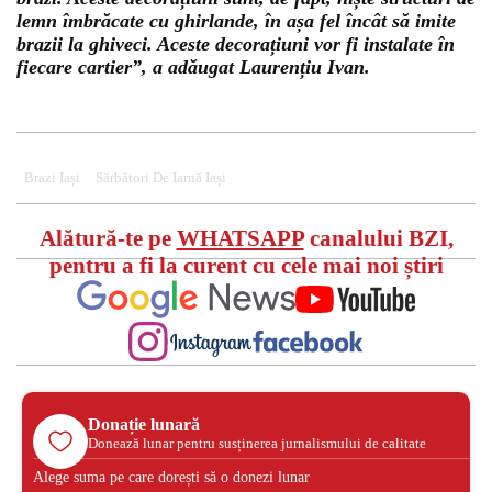
lemn îmbrăcate cu ghirlande, în așa fel încât să imite
brazii la ghiveci. Aceste decorațiuni vor fi instalate în
fiecare cartier”, a adăugat Laurențiu Ivan.
Brazi Iași
Sărbători De Iarnă Iași
Alătură-te pe
WHATSAPP
canalului BZI,
pentru a fi la curent cu cele mai noi știri
Donație lunară
Donează lunar pentru susținerea jurnalismului de calitate
Alege suma pe care dorești să o donezi lunar