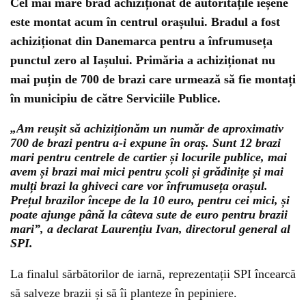
Cel mai mare brad achiziționat de autoritățile ieșene
este montat acum în centrul orașului. Bradul a fost
achiziționat din Danemarca pentru a înfrumuseța
punctul zero al Iașului. Primăria a achiziționat nu
mai puțin de 700 de brazi care urmează să fie montați
în municipiu de către Serviciile Publice.
„Am reușit să achiziționăm un număr de aproximativ
700 de brazi pentru a-i expune în oraș. Sunt 12 brazi
mari pentru centrele de cartier și locurile publice, mai
avem și brazi mai mici pentru școli și grădinițe și mai
mulți brazi la ghiveci care vor înfrumuseța orașul.
Prețul brazilor începe de la 10 euro, pentru cei mici, și
poate ajunge până la câteva sute de euro pentru brazii
mari”, a declarat Laurențiu Ivan, directorul general al
SPI.
La finalul sărbătorilor de iarnă, reprezentații SPI încearcă
să salveze brazii și să îi planteze în pepiniere.