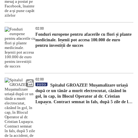
02:00
Fonduri europene pentru afacerile cu flori și plante
medicinale. Ieșenii pot accesa 100.000 de euro
pentru investiții de succes
02:00
FOTO
Spitalul GROAZEI! Mușamalizare uriașă
după ce un tânăr a murit electrocutat, căzând în
gol, în cap, în Blocul Operator al dr. Cristian
Lupașcu. Contract semnat în fals, după 5 zile de la
accident, de managerul Daniel Timofte, la Spitalul
„Sfântul Spiridon”