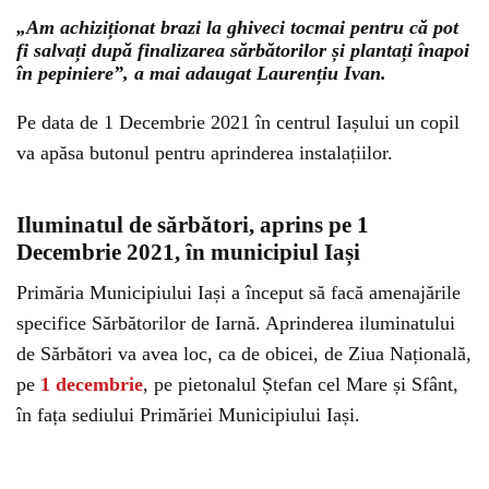
„Am achiziționat brazi la ghiveci tocmai pentru că pot
fi salvați după finalizarea sărbătorilor și plantați înapoi
în pepiniere”, a mai adaugat Laurențiu Ivan.
Pe data de 1 Decembrie 2021 în centrul Iașului un copil
va apăsa butonul pentru aprinderea instalațiilor.
Could not play video.
There was a problem trying to load the video.
Iluminatul de sărbători, aprins pe 1
Error code: html5_video:4
Decembrie 2021, în municipiul Iași
Primăria Municipiului Iași a început să facă amenajările
specifice Sărbătorilor de Iarnă. Aprinderea iluminatului
de Sărbători va avea loc, ca de obicei, de Ziua Națională,
pe
1 decembrie
, pe pietonalul Ștefan cel Mare și Sfânt,
în fața sediului Primăriei Municipiului Iași.