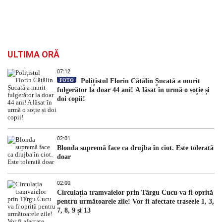
ULTIMA ORĂ
07:12
FOTO
Polițistul Florin Cătălin Șucată a murit
fulgerător la doar 44 ani! A lăsat în urmă o soție și
doi copii!
02:01
Blonda supremă face ca drujba în ciot. Este tolerată
doar
02:00
Circulația tramvaielor prin Târgu Cucu va fi oprită
pentru următoarele zile! Vor fi afectate traseele 1, 3,
7, 8, 9 și 13