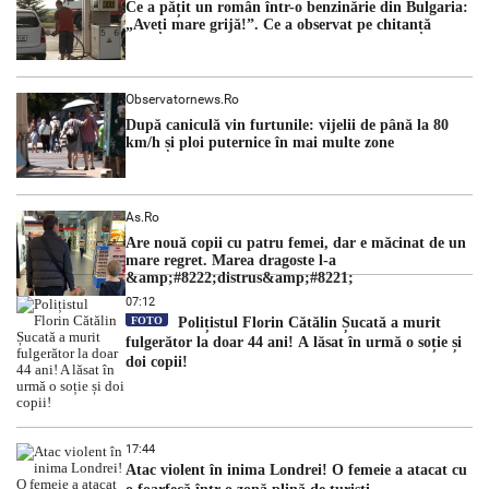
Ce a pățit un român într-o benzinărie din Bulgaria:
succesive. Nicușor Dan analizează noi variante de premier
„Aveți mare grijă!”. Ce a observat pe chitanță
România traversează […]
Observatornews.ro
După caniculă vin furtunile: vijelii de până la 80
km/h și ploi puternice în mai multe zone
As.ro
Are nouă copii cu patru femei, dar e măcinat de un
mare regret. Marea dragoste l-a
&amp;#8222;distrus&amp;#8221;
07:12
FOTO
Polițistul Florin Cătălin Șucată a murit
fulgerător la doar 44 ani! A lăsat în urmă o soție și
doi copii!
17:44
Atac violent în inima Londrei! O femeie a atacat cu