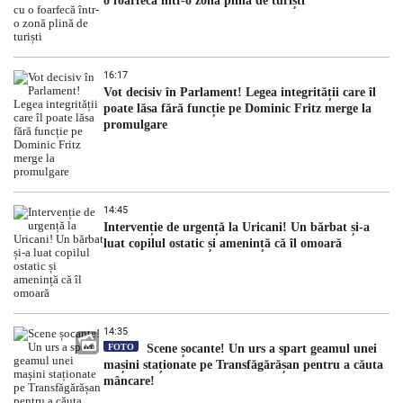
o foarfecă într-o zonă plină de turiști
16:17
Vot decisiv în Parlament! Legea integrității care îl
poate lăsa fără funcție pe Dominic Fritz merge la
promulgare
14:45
Intervenție de urgență la Uricani! Un bărbat și-a
luat copilul ostatic și amenință că îl omoară
14:35
FOTO
Scene șocante! Un urs a spart geamul unei
mașini staționate pe Transfăgărășan pentru a căuta
mâncare!