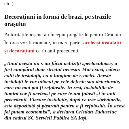
etc.).
Decorațiuni în formă de brazi, pe străzile
orașului
Autoritățile ieșene au început pregătirile pentru Crăciun.
În oraș vor fi montate, în mare parte,
aceleași instalații
și decorațiuni
ca în anii precedenți.
„Anul acesta nu s-au făcut achiziții spectaculoase, a
fost cumpărat doar strictul necesar. Mai exact, câteva
cutii de instalații, cu o lungime de 5 metri. Aceste
instalații le vor înlocui pe cele defecte sau deteriorate,
care nu mai pot fi refolosite. În rest, instalațiile de
lumini vor fi aceleași pe care le-am folosit și în anii
precedenți. Fiecare instalație, după ce trec sărbătorile,
este depozitată și păstrată pentru a fi refolosită. În acest
fel putem economisi”, a declarat Cristian Tudusciuc
din cadrul SC Servicii Publice SA Iași.