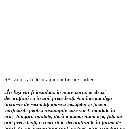
SPI va instala decorațiuni în fiecare cartier.
„În Iași vor fi instalate, în mare parte, aceleași
decorațiuni ca în anii precedenți. Am început deja
lucrările de recondiționare a căsuțelor și facem
verificările pentru instalațiile care vor fi montate în
oraș. Singura noutate, dacă o putem numi așa, față de
anii precedenți, o reprezintă decorațiunile în formă de
brazi. Aceste decorațiuni sunt, de fapt, niște structuri de