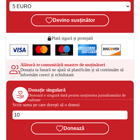
Devino susținător
Plată sigură și protejată
Alătură-te comunității noastre de susținători
Donația ta lunară ne ajută să planificăm și să continuăm să
informăm corect și echidistant
Donație singulară
Donează o singură dată pentru susținerea jurnalismului de
calitate
Scrie suma pe care dorești să o donezi
Donează