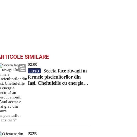
ARTICOLE SIMILARE
02:00
Seceta face ravagii în
FOTO
fermele piscicultorilor din
Iași. Cheltuielile cu energia
electrică au crescut enorm.
„Anul acesta e mai grav din
cauza temperaturilor foarte
mari”
02:00