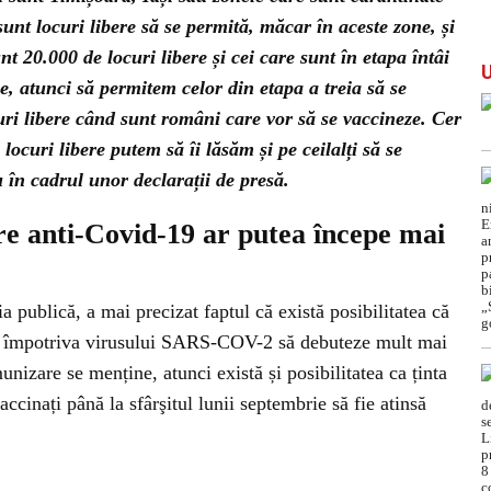
sunt locuri libere să se permită, măcar în aceste zone, și
t 20.000 de locuri libere și cei care sunt în etapa întâi
e, atunci să permitem celor din etapa a treia să se
uri libere când sunt români care vor să se vaccineze. Cer
locuri libere putem să îi lăsăm și pe ceilalți să se
 în cadrul unor declarații de presă.
re anti-Covid-19 ar putea începe mai
 publică, a mai precizat faptul că există posibilitatea că
iei împotriva virusului SARS-COV-2 să debuteze mult mai
nizare se menține, atunci există și posibilitatea ca ținta
cinați până la sfârşitul lunii septembrie să fie atinsă