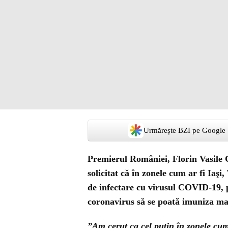
Urmărește BZI pe Google
Premierul României, Florin Vasile C
solicitat că în zonele cum ar fi Iaş
de infectare cu virusul COVID-19, po
coronavirus să se poată imuniza mai
”Am cerut ca cel puțin în zonele cum