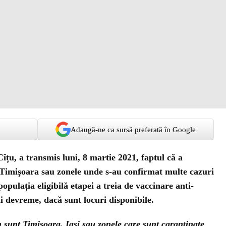
Adaugă-ne ca sursă preferată în Google
îțu, a transmis luni, 8 martie 2021, faptul că a
i, Timişoara sau zonele unde s-au confirmat multe cazuri
pulația eligibilă etapei a treia de vaccinare anti-
 devreme, dacă sunt locuri disponibile.
 sunt Timișoara, Iași sau zonele care sunt carantinate