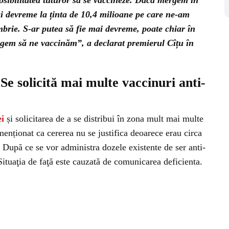
posibilitatea tuturor să se vaccineze. Dacă mergem în
i devreme la ținta de 10,4 milioane pe care ne-am
mbrie. S-ar putea să fie mai devreme, poate chiar în
rgem să ne vaccinăm”, a declarat premierul Cîțu în
Se solicită mai multe vaccinuri anti-
i
și solicitarea de a se distribui în zona mult mai multe
enționat ca cererea nu se justifica deoarece erau circa
 După ce se vor administra dozele existente de ser anti-
Situaţia de faţă este cauzată de comunicarea deficienta.