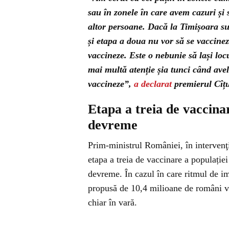
sau în zonele în care avem cazuri și 
altor persoane. Dacă la Timișoara sun
și etapa a doua nu vor să se vaccinez
vaccineze. Este o nebunie să lași loc
mai multă atenție șia tunci când avel 
vaccineze”,
a declarat
premierul Cîțu
Etapa a treia de vaccina
devreme
Prim-ministrul României, în intervenţia
etapa a treia de vaccinare a populaț
devreme. În cazul în care ritmul de imu
propusă de 10,4 milioane de români vac
chiar în vară.