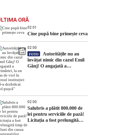
ULTIMA ORĂ
02:01
Cine pupă bine primește ceva
02:00
Autoritățile nu au
FOTO
învățat nimic din cazul Emil
Gânj! O angajată a
primăriei, la un pas de viol în
biroul instituției: „S-a
dezbrăcat gol-pușcă”
02:00
Salubris a plătit 800.000 de
lei pentru serviciile de pază!
Licitația a fost prelungită
timp de 8 luni din cauza
contestațiilor