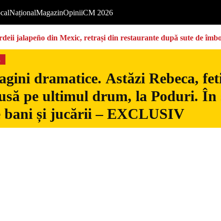
cal
Național
Magazin
Opinii
CM 2026
deii jalapeño din Mexic, retrași din restaurante după sute de îmbo
s
gini dramatice. Astăzi Rebeca, fetiț
usă pe ultimul drum, la Poduri. În s
 bani și jucării – EXCLUSIV