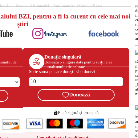
in Citu
Premierul Romaniei
Vaccinare Anti-Covid-19 Iași
alului BZI, pentru a fi la curent cu cele mai noi
știri
Donație singulară
ismului de
Donează o singură dată pentru susținerea
jurnalismului de calitate
Scrie suma pe care dorești să o donezi
Donează
Plată sigură și protejată
Contribuția ta face diferența