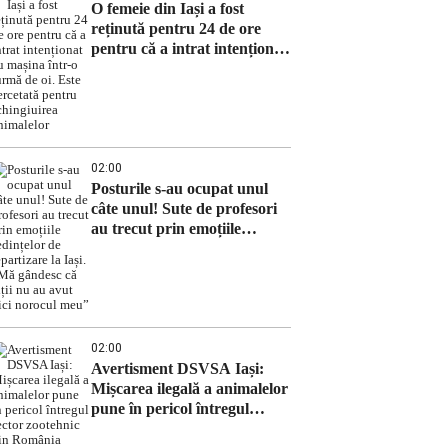
O femeie din Iași a fost
reținută pentru 24 de ore
pentru că a intrat intenționat
cu mașina într-o turmă de oi.
Este cercetată pentru
schingiuirea animalelor
02:00
Posturile s-au ocupat unul
câte unul! Sute de profesori
au trecut prin emoțiile
ședințelor de repartizare la
Iași. „Mă gândesc că alții nu
au avut nici norocul meu”
02:00
Avertisment DSVSA Iași:
Mișcarea ilegală a animalelor
pune în pericol întregul
sector zootehnic din România