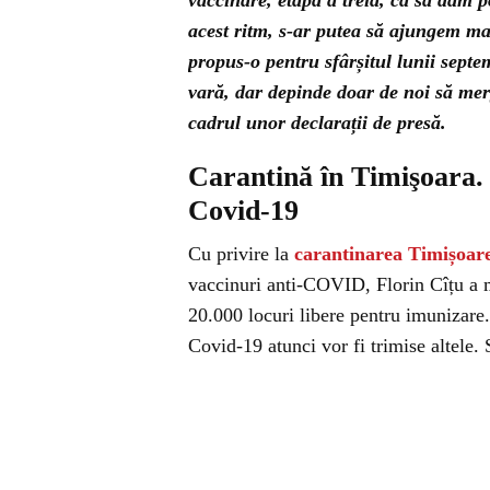
vaccinare, etapa a treia, ca să dăm 
acest ritm, s-ar putea să ajungem ma
propus-o pentru sfârșitul lunii septe
vară, dar depinde doar de noi să me
cadrul unor declarații de presă.
Carantină în Timişoara. 
Covid-19
Cu privire la
carantinarea Timișoare
vaccinuri anti-COVID, Florin Cîțu a m
20.000 locuri libere pentru imunizare.
Covid-19 atunci vor fi trimise altele. 