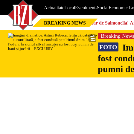
Actualitate
Local
Eveniment-Social
Economic Lo
BREAKING NEWS
Focar de Salmonella! Ar
Breaking New
Ima
FOTO
fost cond
pumni de