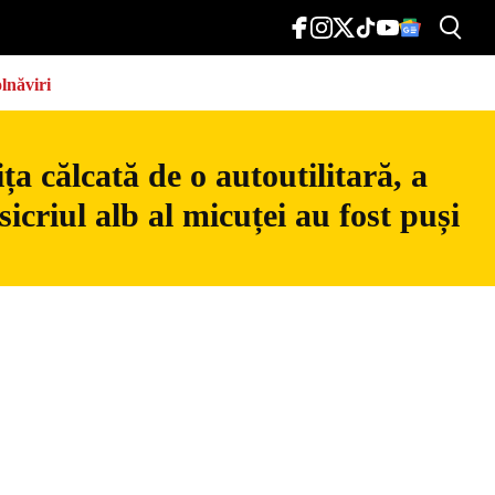
lnăviri
a călcată de o autoutilitară, a
icriul alb al micuței au fost puși