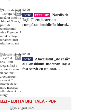
02:00
Nordis de
FOTO
EXCLUSIV
Iași! Clienții care au
cumpărat imobile în blocul
Nueva, țepuiți de
dezvoltatorul Ștefan Popescu.
A vândut același apartament
mai multor persoane
02:00
Afaceristul „de casă”
FOTO
al Consiliului Județean Iași a
fost servit cu un nou
contract! Daroconstruct
încasează 7 milioane de lei
pentru mutarea țevilor de
apă din Bularga
BZI - EDITIA DIGITALĂ - PDF