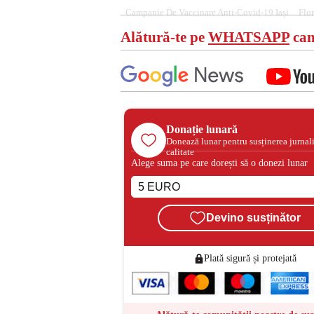
Campanie De Vaccinare Anti-Covid-19 Iași
Flor
Alătură-te pe
WHATSAPP
can
Donație lunară
Donează lunar pentru susținerea jurnal
calitate
Alege suma pe care dorești să o donezi lunar
Devino susținător
Plată sigură și protejată