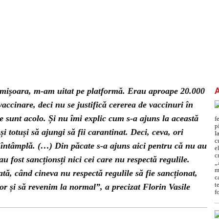
Timișoara, m-am uitat pe platformă. Erau aproape 20.000
vaccinare, deci nu se justifică cererea de vaccinuri în
are sunt acolo. Și nu îmi explic cum s-a ajuns la această
 și totuși să ajungi să fii carantinat. Deci, ceva, ori
 întâmplă. (…) Din păcate s-a ajuns aici pentru că nu au
au fost sancționsți nici cei care nu respectă regulile.
ată, când cineva nu respectă regulile să fie sancționat,
or și să revenim la normal”, a precizat Florin Vasile