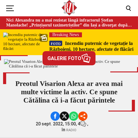
Nici Alexandra nu a mai rezistat lângă infractorul Ștefan
Manolache! „Prințișorul taximetriștilor” din Iași a divorţat după
doi ani de căsnicie
Breaking News
Incendiu puternic de vegetație la
FOTO
Războieni. 10 hectare, afectate de flăcări
GALERIE FOTO
4
Preotul Visarion Alexa ar avea mai
multe victime la activ. Ce spune
Cătălina că i-a făcut părintele
20 sept. 2022, 15:00,
4
,
în
RADIO