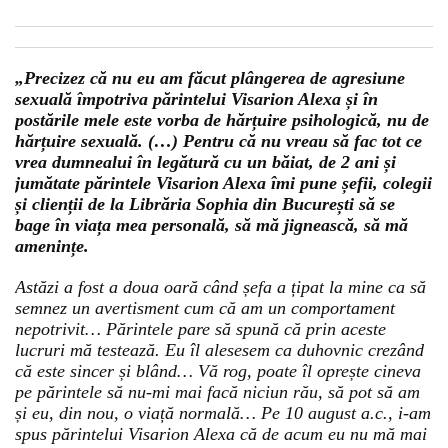
„Precizez că nu eu am făcut plângerea de agresiune
sexuală împotriva părintelui Visarion Alexa și în
postările mele este vorba de hărțuire psihologică, nu de
hărțuire sexuală. (…) Pentru că nu vreau să fac tot ce
vrea dumnealui în legătură cu un băiat, de 2 ani și
jumătate părintele Visarion Alexa îmi pune șefii, colegii
și clienții de la Librăria Sophia din București să se
bage în viața mea personală, să mă jignească, să mă
amenințe.
Astăzi a fost a doua oară când șefa a țipat la mine ca să
semnez un avertisment cum că am un comportament
nepotrivit… Părintele pare să spună că prin aceste
lucruri mă testează. Eu îl alesesem ca duhovnic crezând
că este sincer și blând… Vă rog, poate îl oprește cineva
pe părintele să nu-mi mai facă niciun rău, să pot să am
și eu, din nou, o viață normală… Pe 10 august a.c., i-am
spus părintelui Visarion Alexa că de acum eu nu mă mai