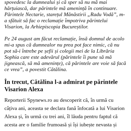
spovedesc la dumnealui și că sper să nu mă mai
hărțuiască, dar părintele mă amenință în continuare.
Părintele Nectarie, starețul Mănăstirii „Radu Vodă”, m-
a sfătuit să fac o reclamație împotriva părintelui
Visarion, la Arhiepiscopia Bucureștilor.
Pe 24 august am făcut reclamație, însă domnul de acolo
mi-a spus că dumnealor nu prea pot face nimic, că nu
pot să-i întrebe pe șefii și colegii mei de la Librăria
Sophia care este adevărul (părintele îi pune să mă
jignească, să mă amenințe), că părintele are voie să facă
ce vrea”, a povestit Cătălina.
În trecut, Cătălina l-a admirat pe părintele
Visarion Alexa
Reporterii Spynews.ro au descoperit că, în urmă cu
câțiva ani, aceasta se declara fană înfocată a lui Visarion
Alexa și, în urmă cu trei ani, îl lăuda pentru faptul că
acesta are o familie frumoasă și își iubește nevasta și