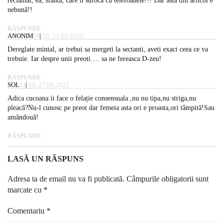
reclamat, ea, sfânta, care îl sufoca cu telefoanele!!! Dar asta din articol e
nebună!!
RĂSPUNDE
ANONIM
08:35, 21.09.2022
Dereglate mintal, ar trebui sa mergeti la sectanti, aveti exact ceea ce va
trebuie. Iar despre unii preoti…. sa ne fereasca D-zeu!
RĂSPUNDE
SOL
11:10, 27.09.2022
Adica cucoana ii face o felație consensuala ,nu nu tipa,nu striga,nu
pleacă?Nu-l cunosc pe preot dar femeia asta ori e proasta,ori tâmpită!Sau
amândouă!
RĂSPUNDE
LASĂ UN RĂSPUNS
Adresa ta de email nu va fi publicată.
Câmpurile obligatorii sunt
marcate cu
*
Comentariu
*