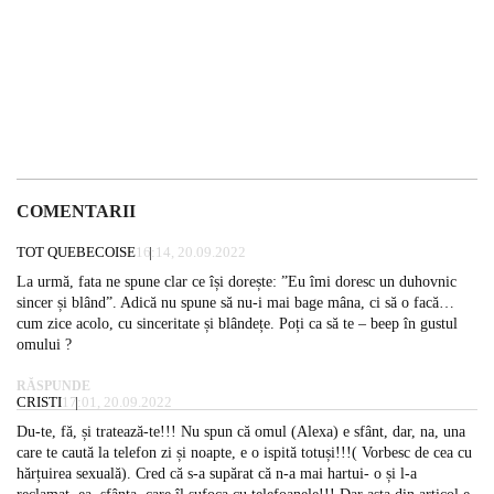
COMENTARII
TOT QUEBECOISE
16:14, 20.09.2022
La urmă, fata ne spune clar ce își dorește: ”Eu îmi doresc un duhovnic
sincer și blând”. Adică nu spune să nu-i mai bage mâna, ci să o facă…
cum zice acolo, cu sinceritate și blândețe. Poți ca să te – beep în gustul
omului ?
RĂSPUNDE
CRISTI
17:01, 20.09.2022
Du-te, fă, și tratează-te!!! Nu spun că omul (Alexa) e sfânt, dar, na, una
care te caută la telefon zi și noapte, e o ispită totuși!!!( Vorbesc de cea cu
hărțuirea sexuală). Cred că s-a supărat că n-a mai hartui- o și l-a