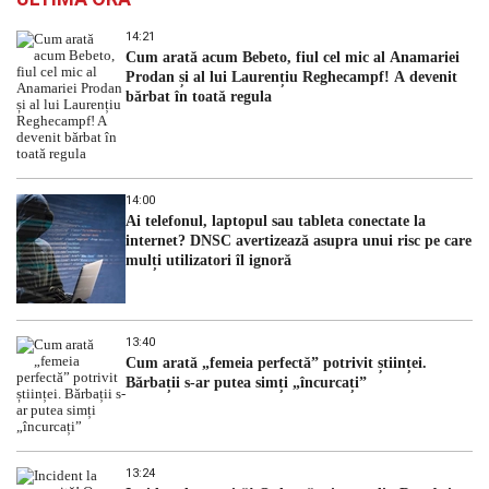
14:21
Cum arată acum Bebeto, fiul cel mic al Anamariei
Prodan și al lui Laurențiu Reghecampf! A devenit
bărbat în toată regula
14:00
Ai telefonul, laptopul sau tableta conectate la
internet? DNSC avertizează asupra unui risc pe care
mulți utilizatori îl ignoră
13:40
Cum arată „femeia perfectă” potrivit științei.
Bărbații s-ar putea simți „încurcați”
13:24