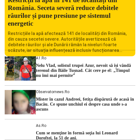
România. Seceta severă reduce debitele
râurilor și pune presiune pe sistemul
energetic
Restricțiile la apă afectează 141 de localități din România,
din cauza secetei severe. Autoritățile avertizează că
debitele râurilor și ale Dunării rămân la niveluri foarte
scăzute, iar situația influențează inclusiv funcționarea
Centralei Nucleare de la Cernavodă. România se confruntă
A1.ro
cu una dintre cele mai dificile perioade din punct de vedere
Nelu Vlad, solistul trupei Azur, nevoit să își vândă
hidrologic din ultimii ani. Lipsa […]
terenul din Băile Tușnad. Cât cere pe el: „Timpul
nu îmi mai permite”
Observatornews.ro
Mister în cazul Andreei, fetiţa dispărută de acasă în
Bacău. Ce spune unchiul ei despre casa unde s-a
ascuns
As.ro
Cum se menţine în formă soţia lui Leonard
Doroftei, la 51 de ani.