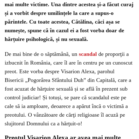
mai multe victime. Una dintre acestea și-a făcut curaj
și a vorbit despre umilințele la care a supus-o
părintele. Cu toate acestea, Cătălina, căci așa se
numește, spune că în cazul ei a fost vorba doar de
hărțuire psihologică, și nu sexuală.
De mai bine de o săptămână, un
scandal
de proporţii a
izbucnit în România, care îl are în centru pe un cunoscut
preot. Este vorba despre Visarion Alexa, parohul
Bisericii „Pogorârea Sfântului Duh” din Capitală, care a
fost acuzat de hărţuire sexuală și se află în prezent sub
control judiciar! Și totuși, se pare că scandalul este pe
cale să ia amploare, deoarece a apărut încă o victimă a
preotului. O vânzătoare de cărţi religioase îl acuză pe
slujitorul Domnului ca a hărţuit-o!
Preotul Visarion Alexa ar avea mai multe