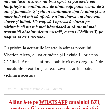
mi mai facă rău, dar nu l-au oprit, ci părintele mă
hărțuiește în continuare, de dimineață până seara, de 2
ani și jumătate. Și șefa în continuare țipă la mine și mă
amenință că mă dă afară. Eu îmi doresc un duhovnic
sincer și blând. Vă rog, să-l oprească cineva pe
părintele să nu mă mai hărțuiască și să nu-mi mai
transmită absolut niciun mesaj”, a scris Cătălina T, pe
pagina sa de Facebook.
Cu privire la acuzațiile lansate la adresa preotului
Visarion Alexa, a luat atitudine și Lavinia I., prietena
Cătălinei. Aceasta a afirmat public că este dezgustată de
apucăturile preoților și că ea, Lavinia, ar fi a patra
victimă a acestuia.
Hartuire
Preotul Visarion Alexa
Victime
Alătură-te pe
WHATSAPP
canalului BZI,
pentru a fi la curent cu cele mai noi știri