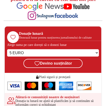
Donație lunară
Donează lunar pentru susținerea jurnalismului de calitate
Alege suma pe care dorești să o donezi lunar
Devino susținător
Plată sigură și protejată
Alătură-te comunității noastre de susținători
Donația ta lunară ne ajută să planificăm și să continuăm să
informăm corect și echidistant