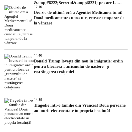
&amp;#8222;Secretul&amp;#8221; pe care l-a
17:40
dezvăluit
Decizie de ultimă oră a Agenției Medicamentului!
Două medicamente cunoscute, retrase temporar de
la vânzare
14:40
Donald Trump lovește din nou în imigrație: ordin
pentru blocarea „turismului de naștere” și
restrângerea cetățeniei
14:35
Tragedie într-o familie din Vrancea! Două persoane
au murit electrocutate în propria locuință!