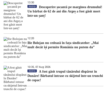
13:30
FOTO
Descoperire șocantă pe marginea drumului!
Un bărbat de 62 de ani din Argeș a fost găsit mort
într-un șanț!
12:20
Ilie Bolojan nu cedează în fața sindicatelor: „Mai
mult decât își permite România nu putem da”
10:35, 07 Aug 2026
FOTO
A fost găsit trupul tânărului dispărut în
Dunăre! Bărbatul intrase cu skijetul într-un trunchi
de copac!