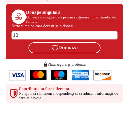
Donație singulară
Donează o singură dată pentru susținerea jurnalismului de
calitate
Scrie suma pe care dorești să o donezi
Donează
Plată sigură și protejată
Contribuția ta face diferența
Ne ajuți să rămânem independenți și să aducem informații de
care ai nevoie