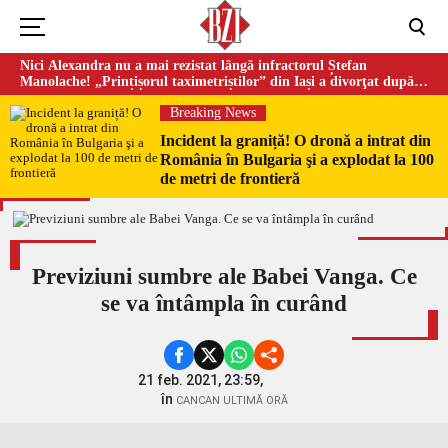
Nici Alexandra nu a mai rezistat lângă infractorul Ștefan
Manolache! „Prințișorul taximetriștilor” din Iași a divorţat după
doi ani de căsnicie
Breaking News
Incident la graniță! O dronă a intrat din
România în Bulgaria şi a explodat la 100
de metri de frontieră
Previziuni sumbre ale Babei Vanga. Ce
se va întâmpla în curând
21 feb. 2021, 23:59,
în
CANCAN ULTIMĂ ORĂ