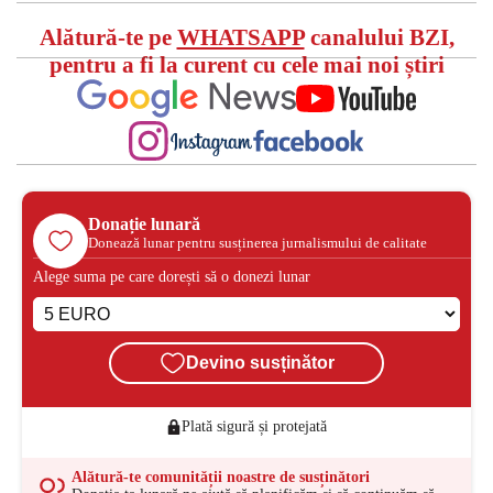
Alătură-te pe
WHATSAPP
canalului BZI,
pentru a fi la curent cu cele mai noi știri
Donație lunară
Donează lunar pentru susținerea jurnalismului de calitate
Alege suma pe care dorești să o donezi lunar
Devino susținător
Plată sigură și protejată
Alătură-te comunității noastre de susținători