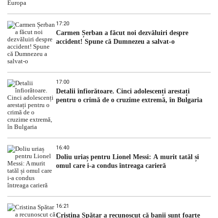
17:20
Carmen Șerban a făcut noi dezvăluiri despre
accident! Spune că Dumnezeu a salvat-o
17:00
Detalii înfiorătoare. Cinci adolescenți arestați
pentru o crimă de o cruzime extremă, în Bulgaria
16:40
Doliu uriaș pentru Lionel Messi: A murit tatăl și
omul care i-a condus întreaga carieră
16:21
Cristina Spătar a recunoscut că banii sunt foarte