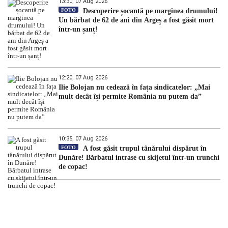
13:30, 07 Aug 2026
FOTO
Descoperire șocantă pe marginea drumului!
Un bărbat de 62 de ani din Argeș a fost găsit mort
într-un șanț!
12:20, 07 Aug 2026
Ilie Bolojan nu cedează în fața sindicatelor: „Mai
mult decât își permite România nu putem da”
10:35, 07 Aug 2026
FOTO
A fost găsit trupul tânărului dispărut în
Dunăre! Bărbatul intrase cu skijetul într-un trunchi
de copac!