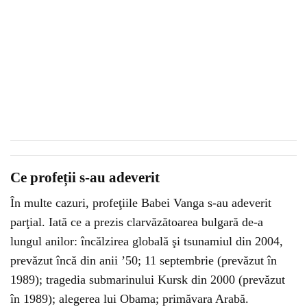
Ce profeții s-au adeverit
În multe cazuri, profeţiile Babei Vanga s-au adeverit
parţial. Iată ce a prezis clarvăzătoarea bulgară de-a
lungul anilor: încălzirea globală şi tsunamiul din 2004,
prevăzut încă din anii ’50; 11 septembrie (prevăzut în
1989); tragedia submarinului Kursk din 2000 (prevăzut
în 1989); alegerea lui Obama; primăvara Arabă.