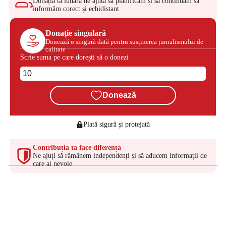
Donația ta lunară ne ajută să planificăm și să continuăm să
informăm corect și echidistant
Donație singulară
Donează o singură dată pentru susținerea jurnalismului de
calitate
Scrie suma pe care dorești să o donezi
Donează
Plată sigură și protejată
Contribuția ta face diferența
Ne ajuți să rămânem independenți și să aducem informații de
care ai nevoie