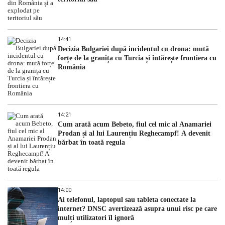
14:41
Decizia Bulgariei după incidentul cu drona: mută
forțe de la granița cu Turcia și întărește frontiera cu
România
14:21
Cum arată acum Bebeto, fiul cel mic al Anamariei
Prodan și al lui Laurențiu Reghecampf! A devenit
bărbat în toată regula
14:00
Ai telefonul, laptopul sau tableta conectate la
internet? DNSC avertizează asupra unui risc pe care
mulți utilizatori îl ignoră