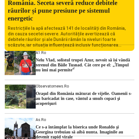
România. Seceta severă reduce debitele
râurilor și pune presiune pe sistemul
energetic
Restricțiile la apă afectează 141 de localități din România,
din cauza secetei severe. Autoritățile avertizează că
debitele râurilor și ale Dunării rămân la niveluri foarte
scăzute, iar situația influențează inclusiv funcționarea
Centralei Nucleare de la Cernavodă. România se confruntă
A1.ro
cu una dintre cele mai dificile perioade din punct de vedere
Nelu Vlad, solistul trupei Azur, nevoit să își vândă
hidrologic din ultimii ani. Lipsa […]
terenul din Băile Tușnad. Cât cere pe el: „Timpul
nu îmi mai permite”
Observatornews.ro
Oraşul din România măturat de vijelie. Oamenii s-
au baricadat în case, vântul a smuls copaci şi
acoperişuri
As.ro
Ce s-a întâmplat la biserica unde Ronaldo şi
Georgina trebuiau să aibă nunta. Imaginile au
devenit rapid virale