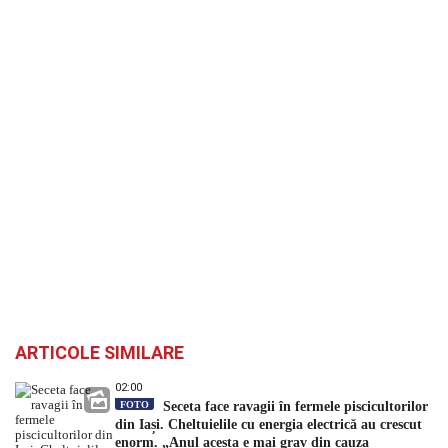
ARTICOLE SIMILARE
02:00
FOTO
Seceta face ravagii în fermele piscicultorilor
din Iași. Cheltuielile cu energia electrică au crescut
enorm. „Anul acesta e mai grav din cauza