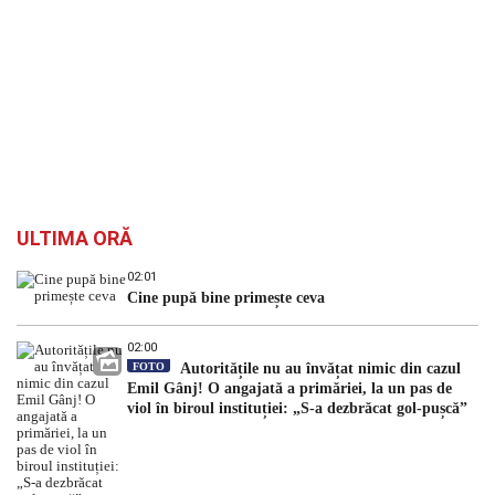
ULTIMA ORĂ
02:01
Cine pupă bine primește ceva
02:00
FOTO
Autoritățile nu au învățat nimic din cazul
Emil Gânj! O angajată a primăriei, la un pas de
viol în biroul instituției: „S-a dezbrăcat gol-pușcă”