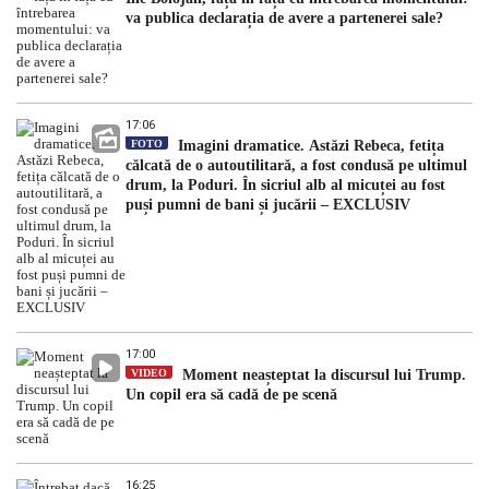
va publica declarația de avere a partenerei sale?
17:06
FOTO
Imagini dramatice. Astăzi Rebeca, fetița
călcată de o autoutilitară, a fost condusă pe ultimul
drum, la Poduri. În sicriul alb al micuței au fost
puși pumni de bani și jucării – EXCLUSIV
17:00
VIDEO
Moment neașteptat la discursul lui Trump.
Un copil era să cadă de pe scenă
16:25