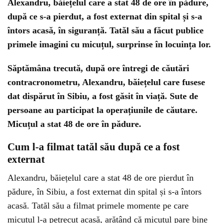
Alexandru, băiețelul care a stat 48 de ore în pădure,
după ce s-a pierdut, a fost externat din spital și s-a
întors acasă, în siguranță. Tatăl său a făcut publice
primele imagini cu micuțul, surprinse în locuința lor.
Săptămâna trecută, după ore întregi de căutări
contracronometru, Alexandru, băiețelul care fusese
dat dispărut în Sibiu, a fost găsit în viață. Sute de
persoane au participat la operațiunile de căutare.
Micuțul a stat 48 de ore în pădure.
Cum l-a filmat tatăl său după ce a fost
externat
Alexandru, băiețelul care a stat 48 de ore pierdut în
pădure, în Sibiu, a fost externat din spital și s-a întors
acasă. Tatăl său a filmat primele momente pe care
micuțul l-a petrecut acasă, arătând că micuțul pare bine