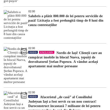
02:00
Salubris a plătit 800.000 de lei pentru serviciile de
pază! Licitația a fost prelungită timp de 8 luni din
cauza contestațiilor
02:00
FOTO
EXCLUSIV
Nordis de Iași! Clienții care au
cumpărat imobile în blocul Nueva, țepuiți de
dezvoltatorul Ștefan Popescu. A vândut același
apartament mai multor persoane
02:00
FOTO
Afaceristul „de casă” al Consiliului
Județean Iași a fost servit cu un nou contract!
Daroconstruct încasează 7 milioane de lei pentru