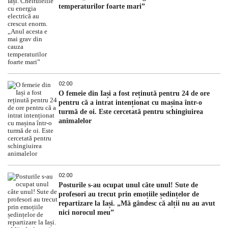
temperaturilor foarte mari”
02:00
O femeie din Iași a fost reținută pentru 24 de ore
pentru că a intrat intenționat cu mașina într-o
turmă de oi. Este cercetată pentru schingiuirea
animalelor
02:00
Posturile s-au ocupat unul câte unul! Sute de
profesori au trecut prin emoțiile ședințelor de
repartizare la Iași. „Mă gândesc că alții nu au avut
nici norocul meu”