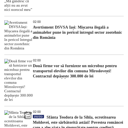
02:00
Avertisment DSVSA Iași: Mișcarea ilegală a
animalelor pune în pericol întregul sector zootehnic
din România
02:00
Două firme vor să furnizeze un microbuz pentru
transportul elevilor din comuna Miroslovești!
Contractul depășește 300.000 de lei
02:00
FOTO
Sfânta Teodora de la Sihla, ocrotitoarea
Moldovei, este sărbătorită astăzi! Povestea româncei
care a ales viața în singurătate pentru credință