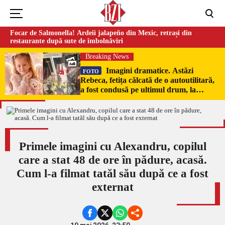
Focar de Salmonella! Ardeii jalapeño din Mexic, retrași din
restaurante după sute de îmbolnăviri
Breaking News
Imagini dramatice. Astăzi
FOTO
Rebeca, fetița călcată de o autoutilitară,
a fost condusă pe ultimul drum, la
Poduri. În sicriul alb al micuței au fost
puși pumni de bani și jucării –
EXCLUSIV
Primele imagini cu Alexandru, copilul
care a stat 48 de ore în pădure, acasă.
Cum l-a filmat tatăl său după ce a fost
externat