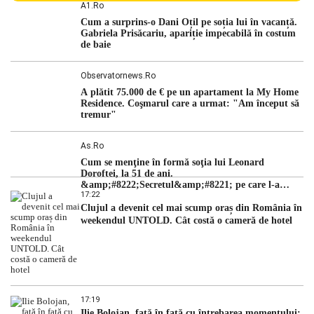
persoane sunt acuzați de acțiuni îndreptate împotriva
A1.ro
ordinii constituționale. În ședința din camera preliminară,
Cum a surprins-o Dani Oțil pe soția lui în vacanță.
judecătorii de la instanța supremă au […]
Gabriela Prisăcariu, apariție impecabilă în costum
de baie
Observatornews.ro
A plătit 75.000 de € pe un apartament la My Home
Residence. Coşmarul care a urmat: "Am început să
tremur"
As.ro
Cum se menţine în formă soţia lui Leonard
Doroftei, la 51 de ani.
&amp;#8222;Secretul&amp;#8221; pe care l-a
17:22
dezvăluit
Clujul a devenit cel mai scump oraș din România în
weekendul UNTOLD. Cât costă o cameră de hotel
17:19
Ilie Bolojan, față în față cu întrebarea momentului: