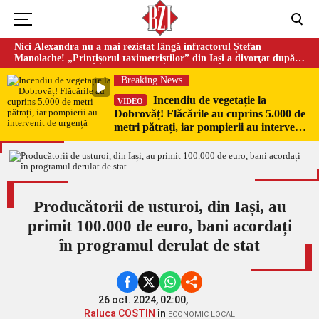
Nici Alexandra nu a mai rezistat lângă infractorul Ștefan
Manolache! „Prințișorul taximetriștilor” din Iași a divorţat după
doi ani de căsnicie
Breaking News
Incendiu de vegetație la
VIDEO
Dobrovăț! Flăcările au cuprins 5.000 de
metri pătrați, iar pompierii au intervenit
de urgență
Producătorii de usturoi, din Iași, au
primit 100.000 de euro, bani acordați
în programul derulat de stat
26 oct. 2024, 02:00,
Raluca COSTIN
în
ECONOMIC LOCAL