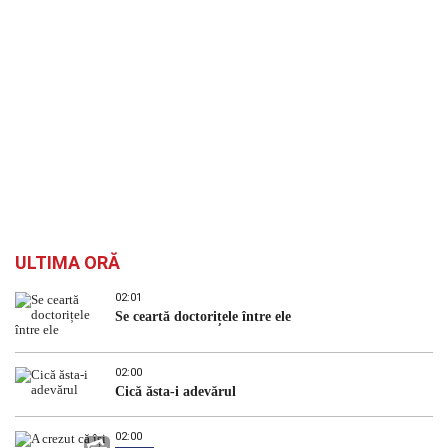
ULTIMA ORĂ
02:01
Se ceartă doctorițele între ele
02:00
Cică ăsta-i adevărul
02:00