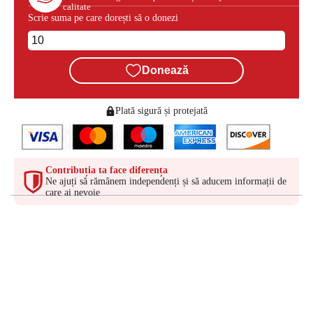
calitate
Scrie suma pe care dorești să o donezi
Donează
Plată sigură și protejată
Contribuția ta face diferența
Ne ajuți să rămânem independenți și să aducem informații de
care ai nevoie