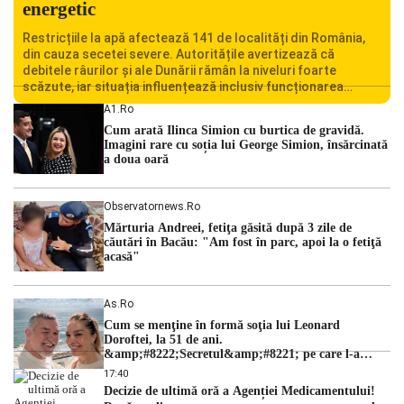
energetic
Restricțiile la apă afectează 141 de localități din România,
din cauza secetei severe. Autoritățile avertizează că
debitele râurilor și ale Dunării rămân la niveluri foarte
scăzute, iar situația influențează inclusiv funcționarea
Centralei Nucleare de la Cernavodă. România se confruntă
A1.ro
cu una dintre cele mai dificile perioade din punct de vedere
Cum arată Ilinca Simion cu burtica de gravidă.
hidrologic din ultimii ani. Lipsa […]
Imagini rare cu soția lui George Simion, însărcinată
a doua oară
Observatornews.ro
Mărturia Andreei, fetiţa găsită după 3 zile de
căutări în Bacău: "Am fost în parc, apoi la o fetiţă
acasă"
As.ro
Cum se menţine în formă soţia lui Leonard
Doroftei, la 51 de ani.
&amp;#8222;Secretul&amp;#8221; pe care l-a
dezvăluit
17:40
Decizie de ultimă oră a Agenției Medicamentului!