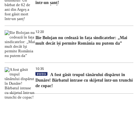
într-un șanț!
12:20
Ilie Bolojan nu cedează în fața sindicatelor: „Mai
mult decât își permite România nu putem da”
10:35
FOTO
A fost găsit trupul tânărului dispărut în
Dunăre! Bărbatul intrase cu skijetul într-un trunchi
de copac!