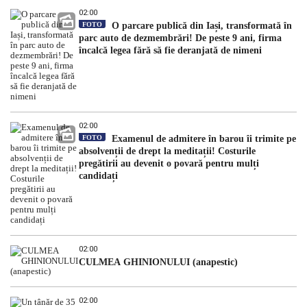
02:00
FOTO
O parcare publică din Iași, transformată în
parc auto de dezmembrări! De peste 9 ani, firma
încalcă legea fără să fie deranjată de nimeni
02:00
FOTO
Examenul de admitere în barou îi trimite pe
absolvenții de drept la meditații! Costurile
pregătirii au devenit o povară pentru mulți
candidați
02:00
CULMEA GHINIONULUI (anapestic)
02:00