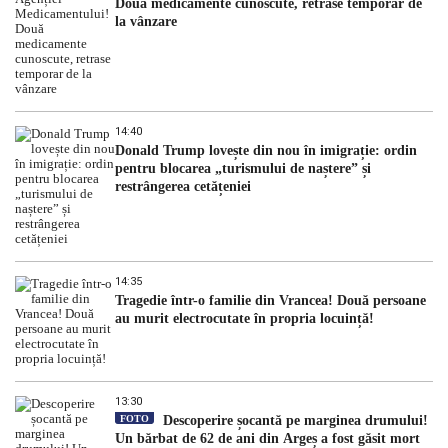
Două medicamente cunoscute, retrase temporar de
la vânzare
14:40
Donald Trump lovește din nou în imigrație: ordin
pentru blocarea „turismului de naștere” și
restrângerea cetățeniei
14:35
Tragedie într-o familie din Vrancea! Două persoane
au murit electrocutate în propria locuință!
13:30
FOTO
Descoperire șocantă pe marginea drumului!
Un bărbat de 62 de ani din Argeș a fost găsit mort