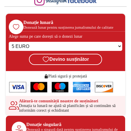
Donație lunară
Donează lunar pentru susținerea jurnalismului de calitate
Alege suma pe care dorești să o donezi lunar
Devino susținător
Plată sigură și protejată
Alătură-te comunității noastre de susținători
Donația ta lunară ne ajută să planificăm și să continuăm să
informăm corect și echidistant
Donație singulară
Donează o singură dată pentru susținerea jurnalismului de