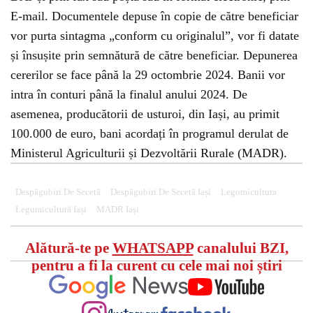
E-mail. Documentele depuse în copie de către beneficiar
vor purta sintagma „conform cu originalul”, vor fi datate
și însușite prin semnătură de către beneficiar. Depunerea
cererilor se face până la 29 octombrie 2024. Banii vor
intra în conturi până la finalul anului 2024. De
asemenea, producătorii de usturoi, din Iași, au primit
100.000 de euro, bani acordați în programul derulat de
Ministerul Agriculturii și Dezvoltării Rurale (MADR).
Despăgubiri De Secetă
Despăgubiri De Secetă Iași
Legumicultura
Legumicultură Iași
MADR Iași
Alătură-te pe
WHATSAPP
canalului BZI,
pentru a fi la curent cu cele mai noi știri