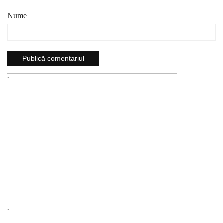
Nume
`
`