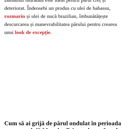
Balsamul hidratant este ideal pentru părul creț și
deteriorat. Îndeosebi un produs cu ulei de babassu,
rozmarin
și ulei de nucă brazilian, îmbunătățește
descurcarea și manevrabilitatea părului pentru crearea
unui
look de excepție
.
Cum să ai grijă de părul ondulat în perioada