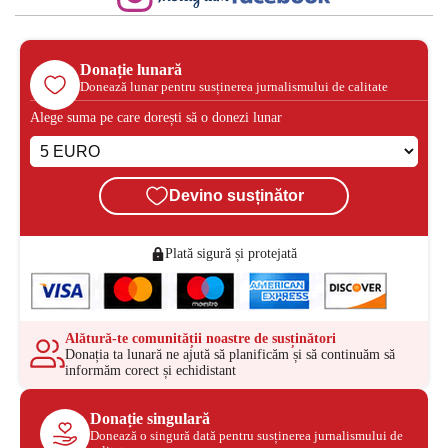
Donație lunară
Donează lunar pentru susținerea jurnalismului de calitate
Alege suma pe care dorești să o donezi lunar
Devino susținător
Plată sigură și protejată
Alătură-te comunității noastre de susținători
Donația ta lunară ne ajută să planificăm și să continuăm să
informăm corect și echidistant
Donație singulară
Donează o singură dată pentru susținerea jurnalismului de