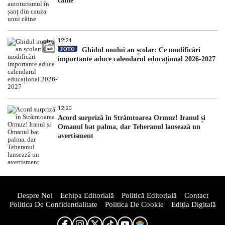
câine
12:24
FOTO
Ghidul noului an școlar: Ce modificări
importante aduce calendarul educațional 2026-2027
12:20
Acord surpriză în Strâmtoarea Ormuz! Iranul și
Omanul bat palma, dar Teheranul lansează un
avertisment
Despre Noi
Echipa Editorială
Politică Editorială
Contact
Politica De Confidentialitate
Politica De Cookie
Ediția Digitală