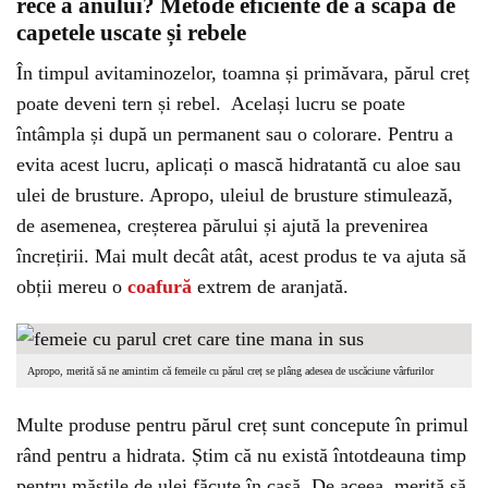
rece a anului? Metode eficiente de a scăpa de
capetele uscate și rebele
În timpul avitaminozelor, toamna și primăvara, părul creț
poate deveni tern și rebel. Același lucru se poate
întâmpla și după un permanent sau o colorare. Pentru a
evita acest lucru, aplicați o mască hidratantă cu aloe sau
ulei de brusture. Apropo, uleiul de brusture stimulează,
de asemenea, creșterea părului și ajută la prevenirea
încrețirii. Mai mult decât atât, acest produs te va ajuta să
obții mereu o
coafură
extrem de aranjată.
Apropo, merită să ne amintim că femeile cu părul creț se plâng adesea de uscăciune vârfurilor
Multe produse pentru părul creț sunt concepute în primul
rând pentru a hidrata. Știm că nu există întotdeauna timp
pentru măștile de ulei făcute în casă. De aceea, merită să