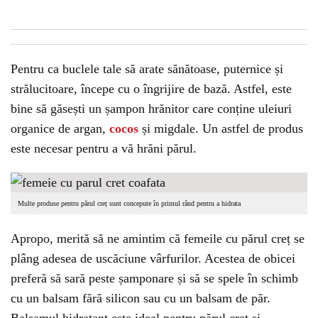
Pentru ca buclele tale să arate sănătoase, puternice și
strălucitoare, începe cu o îngrijire de bază. Astfel, este
bine să găsești un șampon hrănitor care conține uleiuri
organice de argan,
cocos
și migdale. Un astfel de produs
este necesar pentru a vă hrăni părul.
Multe produse pentru părul creț sunt concepute în primul rând pentru a hidrata
Apropo, merită să ne amintim că femeile cu părul creț se
plâng adesea de uscăciune vârfurilor. Acestea de obicei
preferă să sară peste șamponare și să se spele în schimb
cu un balsam fără silicon sau cu un balsam de păr.