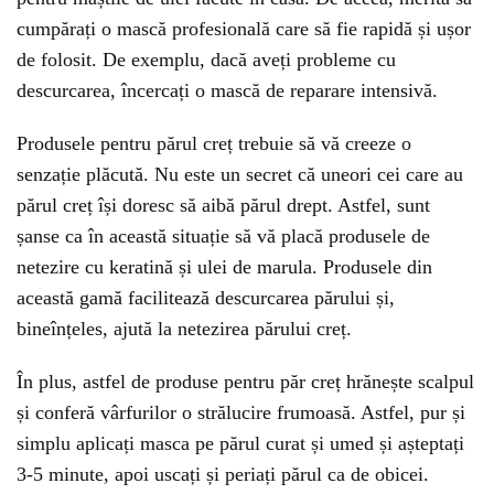
cumpărați o mască profesională care să fie rapidă și ușor
de folosit. De exemplu, dacă aveți probleme cu
descurcarea, încercați o mască de reparare intensivă.
Produsele pentru părul creț trebuie să vă creeze o
senzație plăcută. Nu este un secret că uneori cei care au
părul creț își doresc să aibă părul drept. Astfel, sunt
șanse ca în această situație să vă placă produsele de
netezire cu keratină și ulei de marula. Produsele din
această gamă facilitează descurcarea părului și,
bineînțeles, ajută la netezirea părului creț.
În plus, astfel de produse pentru păr creț hrănește scalpul
și conferă vârfurilor o strălucire frumoasă. Astfel, pur și
simplu aplicați masca pe părul curat și umed și așteptați
3-5 minute, apoi uscați și periați părul ca de obicei.