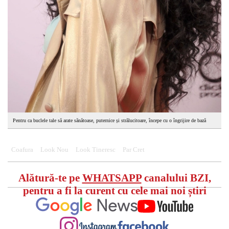
Pentru ca buclele tale să arate sănătoase, puternice și strălucitoare, începe cu o îngrijire de bază
Coafura
Look Nou
Look Tineresc
Par Cret
Alătură-te pe
WHATSAPP
canalului BZI,
pentru a fi la curent cu cele mai noi știri