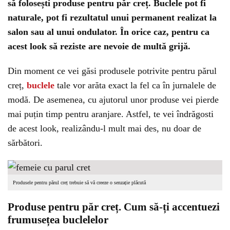
să folosești produse pentru păr creț. Buclele pot fi
naturale, pot fi rezultatul unui permanent realizat la
salon sau al unui ondulator. În orice caz, pentru ca
acest look să reziste are nevoie de multă grijă.
Din moment ce vei găsi produsele potrivite pentru părul
creț,
buclele
tale vor arăta exact la fel ca în jurnalele de
modă. De asemenea, cu ajutorul unor produse vei pierde
mai puțin timp pentru aranjare. Astfel, te vei îndrăgosti
de acest look, realizându-l mult mai des, nu doar de
sărbători.
Produsele pentru părul creț trebuie să vă creeze o senzație plăcută
Produse pentru păr creț. Cum să-ți accentuezi
frumusețea buclelelor