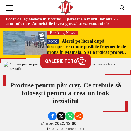
Focar de legioneloză în Elveția! O persoană a murit, iar alte 26
sunt infectate. Autoritățile investighează sursa contaminării
Breaking News
Alertă pe litoral după
FOTO
descoperirea unor posibile fragmente de
dronă în Mamaia. SRI a ridicat probele
pentru expertiză
GALERIE FOTO
4
Produse pentru păr creț. Ce trebuie să
folosești pentru a crea un look
irezistibil
21 nov. 2022, 12:00,
în
STIRI SI CURIOZITATI