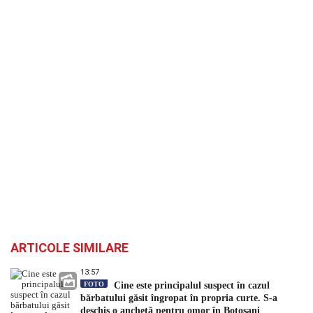
ARTICOLE SIMILARE
13:57
FOTO
Cine este principalul suspect în cazul
bărbatului găsit îngropat în propria curte. S-a
deschis o anchetă pentru omor în Botoșani