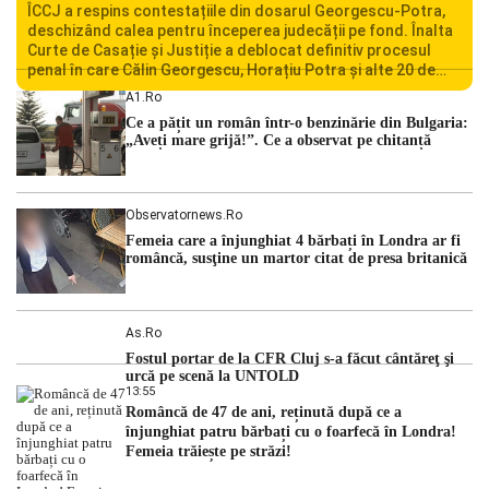
ÎCCJ a respins contestațiile din dosarul Georgescu-Potra,
deschizând calea pentru începerea judecății pe fond. Înalta
Curte de Casație și Justiție a deblocat definitiv procesul
penal în care Călin Georgescu, Horațiu Potra și alte 20 de
persoane sunt acuzați de acțiuni îndreptate împotriva
A1.ro
ordinii constituționale. În ședința din camera preliminară,
Ce a pățit un român într-o benzinărie din Bulgaria:
judecătorii de la instanța supremă au […]
„Aveți mare grijă!”. Ce a observat pe chitanță
Observatornews.ro
Femeia care a înjunghiat 4 bărbați în Londra ar fi
româncă, susţine un martor citat de presa britanică
As.ro
Fostul portar de la CFR Cluj s-a făcut cântăreţ şi
urcă pe scenă la UNTOLD
13:55
Româncă de 47 de ani, reținută după ce a
înjunghiat patru bărbați cu o foarfecă în Londra!
Femeia trăiește pe străzi!