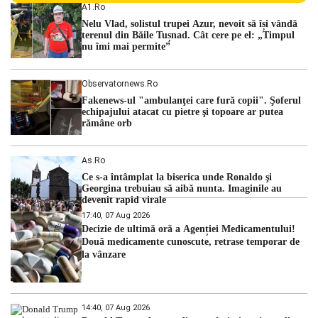
Centralei Nucleare de la Cernavodă. România se confruntă
A1.ro
cu una dintre cele mai dificile perioade din punct de vedere
Nelu Vlad, solistul trupei Azur, nevoit să își vândă
hidrologic din ultimii ani. Lipsa […]
terenul din Băile Tușnad. Cât cere pe el: „Timpul
nu îmi mai permite”
Observatornews.ro
Fakenews-ul "ambulanţei care fură copii". Şoferul
echipajului atacat cu pietre şi topoare ar putea
rămâne orb
As.ro
Ce s-a întâmplat la biserica unde Ronaldo şi
Georgina trebuiau să aibă nunta. Imaginile au
devenit rapid virale
17:40, 07 Aug 2026
Decizie de ultimă oră a Agenției Medicamentului!
Două medicamente cunoscute, retrase temporar de
la vânzare
14:40, 07 Aug 2026