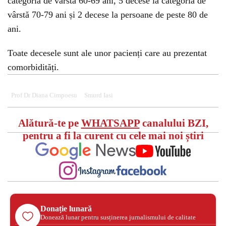
categoria de vârstă 60-69 ani, 5 decese la categoria de
vârstă 70-79 ani și 2 decese la persoane de peste 80 de
ani.
Toate decesele sunt ale unor pacienți care au prezentat
comorbidități.
Prof Dr Diana Cimpoesu
Smurd Iasi
Alătură-te pe
WHATSAPP
canalului BZI,
pentru a fi la curent cu cele mai noi știri
Donație lunară
Donează lunar pentru susținerea jurnalismului de calitate