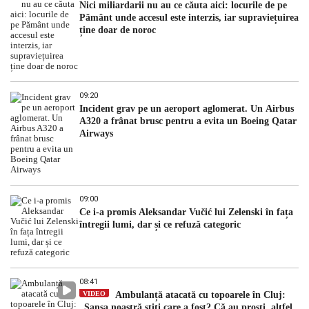
Nici miliardarii nu au ce căuta aici: locurile de pe
Pământ unde accesul este interzis, iar supraviețuirea
ține doar de noroc
09:20
Incident grav pe un aeroport aglomerat. Un Airbus
A320 a frânat brusc pentru a evita un Boeing Qatar
Airways
09:00
Ce i-a promis Aleksandar Vučić lui Zelenski în fața
întregii lumi, dar și ce refuză categoric
08:41
VIDEO
Ambulanță atacată cu topoarele în Cluj:
„Șansa noastră știți care a fost? Că au proști, altfel