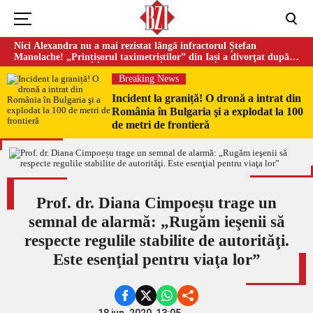
Nici Alexandra nu a mai rezistat lângă infractorul Ștefan
Manolache! „Prințișorul taximetriștilor” din Iași a divorţat după
doi ani de căsnicie
Breaking News
Incident la graniță! O dronă a intrat din
România în Bulgaria şi a explodat la 100
de metri de frontieră
Prof. dr. Diana Cimpoeșu trage un
semnal de alarmă: „Rugăm ieşenii să
respecte regulile stabilite de autorităţi.
Este esenţial pentru viaţa lor”