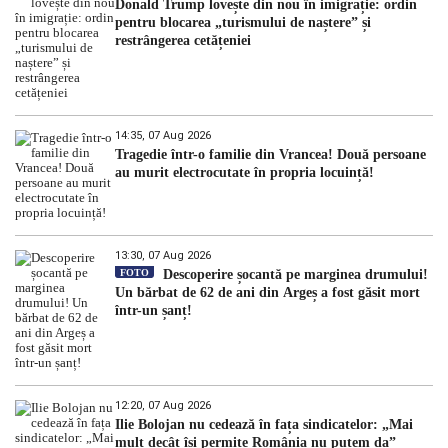
Donald Trump lovește din nou în imigrație: ordin
pentru blocarea „turismului de naștere” și
restrângerea cetățeniei
14:35, 07 Aug 2026
Tragedie într-o familie din Vrancea! Două persoane
au murit electrocutate în propria locuință!
13:30, 07 Aug 2026
FOTO
Descoperire șocantă pe marginea drumului!
Un bărbat de 62 de ani din Argeș a fost găsit mort
într-un șanț!
12:20, 07 Aug 2026
Ilie Bolojan nu cedează în fața sindicatelor: „Mai
mult decât își permite România nu putem da”