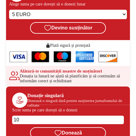
Alege suma pe care dorești să o donezi lunar
Devino susținător
Plată sigură și protejată
Alătură-te comunității noastre de susținători
Donația ta lunară ne ajută să planificăm și să continuăm să
informăm corect și echidistant
Donație singulară
Donează o singură dată pentru susținerea jurnalismului de
calitate
Scrie suma pe care dorești să o donezi
Donează