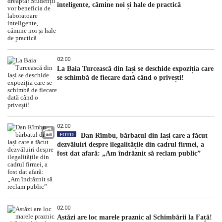
inteligente, cămine noi și hale de practică
02:00
La Baia Turcească din Iași se deschide expoziția care
se schimbă de fiecare dată când o privești!
02:00
FOTO
Dan Rîmbu, bărbatul din Iași care a făcut
dezvăluiri despre ilegalitățile din cadrul firmei, a
fost dat afară: „Am îndrăznit să reclam public”
02:00
Astăzi are loc marele praznic al Schimbării la Față!