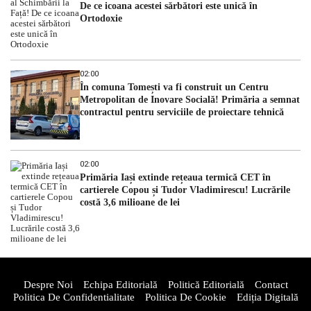
De ce icoana acestei sărbători este unică în
Ortodoxie
02:00
În comuna Tomești va fi construit un Centru
Metropolitan de Inovare Socială! Primăria a semnat
contractul pentru serviciile de proiectare tehnică
02:00
Primăria Iași extinde rețeaua termică CET în
cartierele Copou și Tudor Vladimirescu! Lucrările
costă 3,6 milioane de lei
Despre Noi
Echipa Editorială
Politică Editorială
Contact
Politica De Confidentialitate
Politica De Cookie
Ediția Digitală