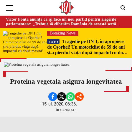
Victor Ponta anunță că își face un nou partid pentru alegerile
parlamentare: „Trebuie să eliberăm România de această sectă
globalistă”
Breaking News
Tragedie pe DN 1, în apropiere
FOTO
de Oșorhei! Un motociclist de 59 de ani
și-a pierdut viața după impactul cu două
mașini!
Proteina vegetala asigura longevitatea
15 iul. 2020, 06:36,
în
SANATATE