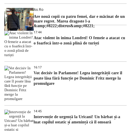
As.ro
Are nouă copii cu patru femei, dar e măcinat de un
mare regret. Marea dragoste l-a
&amp;#8222;distrus&amp;#8221;
17:44
Atac violent în inima Londrei! O femeie a atacat cu
o foarfecă într-o zonă plină de turiști
16:17
Vot decisiv în Parlament! Legea integrității care îl
poate lăsa fără funcție pe Dominic Fritz merge la
promulgare
14:45
Intervenție de urgență la Uricani! Un bărbat și-a
luat copilul ostatic și amenință că îl omoară