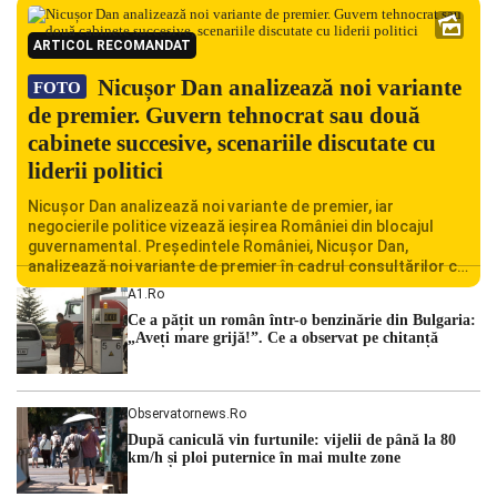
ARTICOL RECOMANDAT
Nicușor Dan analizează noi variante
FOTO
de premier. Guvern tehnocrat sau două
cabinete succesive, scenariile discutate cu
liderii politici
Nicușor Dan analizează noi variante de premier, iar
negocierile politice vizează ieșirea României din blocajul
guvernamental. Președintele României, Nicușor Dan,
analizează noi variante de premier în cadrul consultărilor cu
liderii politici. Ciprian Ciucu vorbește despre scenariul unui
A1.ro
guvern tehnocrat și despre posibilitatea a două cabinete
Ce a pățit un român într-o benzinărie din Bulgaria:
succesive. Nicușor Dan analizează noi variante de premier
„Aveți mare grijă!”. Ce a observat pe chitanță
România traversează […]
Observatornews.ro
După caniculă vin furtunile: vijelii de până la 80
km/h și ploi puternice în mai multe zone