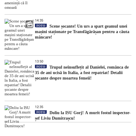
14:35
FOTO
Scene șocante! Un urs a spart geamul unei
mașini staționate pe Transfăgărășan pentru a căuta
mâncare!
13:50
FOTO
Trupul neînsuflețit al Danielei, românca de
35 de ani ucisă în Italia, a fost repatriat! Detalii
șocante despre moartea femeii!
12:35
FOTO
Doliu la ISU Gorj! A murit fostul inspector-
șef Liviu Dumitrașcu!