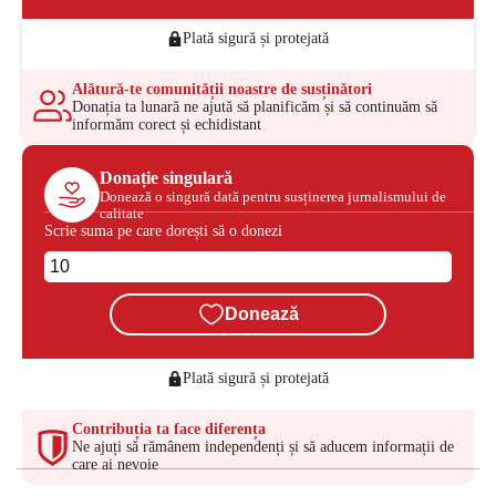
Plată sigură și protejată
Alătură-te comunității noastre de susținători
Donația ta lunară ne ajută să planificăm și să continuăm să
informăm corect și echidistant
Donație singulară
Donează o singură dată pentru susținerea jurnalismului de
calitate
Scrie suma pe care dorești să o donezi
Donează
Plată sigură și protejată
Contribuția ta face diferența
Ne ajuți să rămânem independenți și să aducem informații de
care ai nevoie