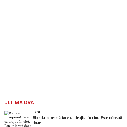
`
ULTIMA ORĂ
02:01
Blonda supremă face ca drujba în ciot. Este tolerată
doar