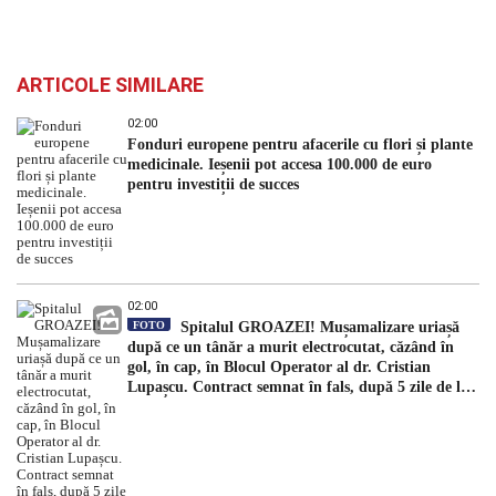
ARTICOLE SIMILARE
02:00
Fonduri europene pentru afacerile cu flori și plante
medicinale. Ieșenii pot accesa 100.000 de euro
pentru investiții de succes
02:00
FOTO
Spitalul GROAZEI! Mușamalizare uriașă
după ce un tânăr a murit electrocutat, căzând în
gol, în cap, în Blocul Operator al dr. Cristian
Lupașcu. Contract semnat în fals, după 5 zile de la
accident, de managerul Daniel Timofte, la Spitalul
„Sfântul Spiridon”