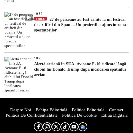
10:52
VIDEO
27 de persoane au fost rănite la un festival
de artificii din Spania. Un proiectil a ajuns în zona
spectatorilor
10:28
Alertă aeriană în SUA. Avioane F-16 ridicate lângă
clubul lui Donald Trump după încălcarea spațiului
aerian
Despre Noi
Echipa Editorială
Politică Editorială
Contact
Politica De Confidentialitate
Politica De Cookie
Ediția Digitală