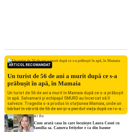
ARTICOL RECOMANDAT
Un turist de 56 de ani a murit după ce s-a
prăbușit în apă, în Mamaia
Un turist de 56 de ani a murit în Mamaia după ce s-a prăbușit
în apă. Salvamarii și echipajul SMURD au încercat să îl
salveze. Tragedia s-a produs în stațiunea Mamaia, unde un
bărbat în vârstă de 56 de ani și-a pierdut viața după ce i s-a
făcut rău în timp ce se afla în […]
A1.ro
Cum arată casa în care locuiește Laura Cosoi cu
familia sa. Camera fetițelor e ca din basme