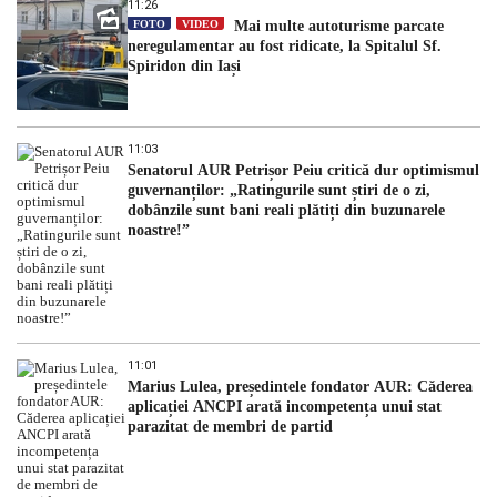
11:26
FOTO
VIDEO
Mai multe autoturisme parcate
neregulamentar au fost ridicate, la Spitalul Sf.
Spiridon din Iași
11:03
Senatorul AUR Petrișor Peiu critică dur optimismul
guvernanților: „Ratingurile sunt știri de o zi,
dobânzile sunt bani reali plătiți din buzunarele
noastre!”
11:01
Marius Lulea, președintele fondator AUR: Căderea
aplicației ANCPI arată incompetența unui stat
parazitat de membri de partid