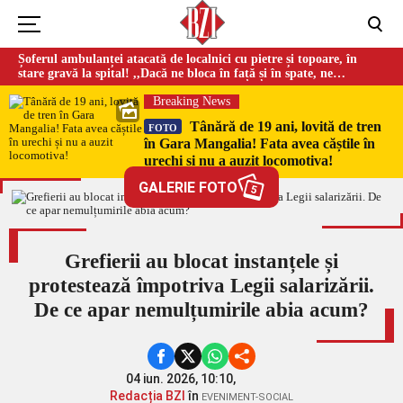
Șoferul ambulanței atacată de localnici cu pietre și topoare, în
stare gravă la spital! ,,Dacă ne bloca în față și în spate, ne
omorau…”
Breaking News
Tânără de 19 ani, lovită de tren
FOTO
în Gara Mangalia! Fata avea căștile în
urechi și nu a auzit locomotiva!
GALERIE FOTO
5
Grefierii au blocat instanțele și
protestează împotriva Legii salarizării.
De ce apar nemulțumirile abia acum?
04 iun. 2026, 10:10,
Redacția BZI
în
EVENIMENT-SOCIAL