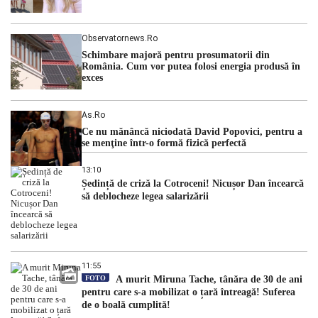
Observatornews.ro
Schimbare majoră pentru prosumatorii din
România. Cum vor putea folosi energia produsă în
exces
As.ro
Ce nu mănâncă niciodată David Popovici, pentru a
se menţine într-o formă fizică perfectă
13:10
Ședință de criză la Cotroceni! Nicușor Dan încearcă
să deblocheze legea salarizării
11:55
FOTO
A murit Miruna Tache, tânăra de 30 de ani
pentru care s-a mobilizat o țară întreagă! Suferea
de o boală cumplită!