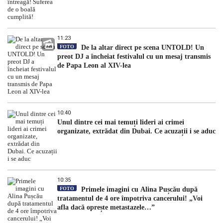
11:23
FOTO
De la altar direct pe scena UNTOLD! Un
preot DJ a încheiat festivalul cu un mesaj transmis
de Papa Leon al XIV-lea
10:40
Unul dintre cei mai temuți lideri ai crimei
organizate, extrădat din Dubai. Ce acuzații i se aduc
10:35
FOTO
Primele imagini cu Alina Pușcău după
tratamentul de 4 ore împotriva cancerului! „Voi
afla dacă oprește metastazele…”