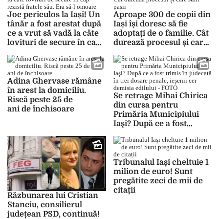
Joc periculos la Iași! Un
Aproape 300 de copii din
tânăr a fost arestat după
Iași își doresc să fie
ce a vrut să vadă la câte
adoptați de o familie. Cât
lovituri de secure în cap
durează procesul și care
rezistă fratele său. Era
sunt pașii
să-l omoare
Adina Ghervase rămâne
în arest la domiciliu.
Se retrage Mihai Chirica
Riscă peste 25 de
din cursa pentru
ani de închisoare
Primăria Municipiului
Iaşi? După ce a fost
trimis în judecată în trei
dosare penale, ieșenii cer
demisia edilului – FOTO
Tribunalul Iași cheltuie 1
milion de euro! Sunt
pregătite zeci de mii de
citații
Răzbunarea lui Cristian
Stanciu, consilierul
județean PSD, continuă!