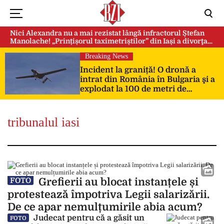
Nici Alexandra nu a mai rezistat lângă infractorul Ștefan
Manolache! „Prințișorul taximetriștilor” din Iași a divorţat
după doi ani de căsnicie
Breaking News
Incident la graniță! O dronă a
intrat din România în Bulgaria şi a
explodat la 100 de metri de
frontieră
tribunalul iasi
Grefierii au blocat instanțele și
FOTO
protestează împotriva Legii salarizării.
De ce apar nemulțumirile abia acum?
Judecat pentru că a găsit un
FOTO