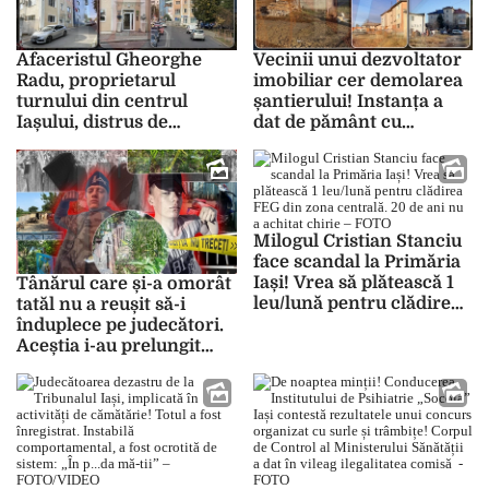
Afaceristul Gheorghe
Vecinii unui dezvoltator
Radu, proprietarul
imobiliar cer demolarea
turnului din centrul
șantierului! Instanța a
Iașului, distrus de
dat de pământ cu
primărie! Trebuie să
autorizația investitorului
plătească un impozit
– FOTO
uriaș pe clădire. Are de
achitat și un credit de
800.000 de euro la bănci
Milogul Cristian Stanciu
– FOTO
face scandal la Primăria
Iași! Vrea să plătească 1
Tânărul care și-a omorât
leu/lună pentru clădirea
tatăl nu a reușit să-i
FEG din zona centrală.
înduplece pe judecători.
20 de ani nu a achitat
Aceștia i-au prelungit
chirie – FOTO
arestarea, chiar dacă
multe voci spun că a fost
vorba doar despre
legitimă apărare –
EXCLUSIV/FOTO/ VIDEO