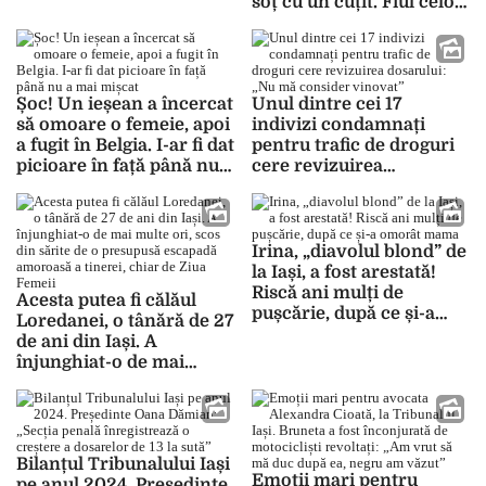
soț cu un cuțit. Fiul celor
Iași: „I-a dat două focuri”
doi a sunat la 112 să
anunțe că mama îi
moare, pe pat, într-o
baltă de sânge
Șoc! Un ieșean a încercat
Unul dintre cei 17
să omoare o femeie, apoi
indivizi condamnați
a fugit în Belgia. I-ar fi dat
pentru trafic de droguri
picioare în față până nu a
cere revizuirea
mai mișcat
dosarului: „Nu mă
consider vinovat”
Irina, „diavolul blond” de
la Iași, a fost arestată!
Riscă ani mulți de
Acesta putea fi călăul
pușcărie, după ce și-a
Loredanei, o tânără de 27
omorât mama
de ani din Iași. A
înjunghiat-o de mai
multe ori, scos din sărite
de o presupusă escapadă
amoroasă a tinerei, chiar
de Ziua Femeii
Bilanțul Tribunalului Iași
Emoții mari pentru
pe anul 2024. Președinte