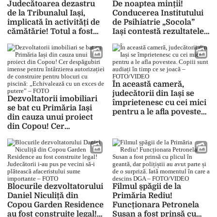
Judecătoarea dezastru
De noaptea minții!
de la Tribunalul Iași,
Conducerea Institutului
implicată în activități de
de Psihiatrie „Socola”
cămătărie! Totul a fost
Iași contestă rezultatele
înregistrat. Instabilă
unui concurs organizat
comportamental, a fost
cu surle și trâmbițe!
ocrotită de sistem: „În p…
Corpul de Control al
da mă-tii” – FOTO/VIDEO
Ministerului Sănătății a
dat în vileag ilegalitatea
În această cameră,
comisă – FOTO
judecătorii din Iași se
Dezvoltatorii imobiliari
împrietenesc cu cei mici
se bat cu Primăria Iași
pentru a le afla povestea.
din cauza unui proiect
Copiii sunt audiați în
din Copou! Cer
timp ce se joacă –
despăgubiri imense
FOTO/VIDEO
pentru întârzierea
autorizației de
construire pentru
blocuri cu piscină:
„Echivalează cu un exces
Blocurile dezvoltatorului
Filmul șpăgii de la
de putere” – FOTO
Daniel Niculiță din
Primăria Rediu!
Copou Garden Residence
Funcționara Petronela
au fost construite legal!
Susan a fost prinsă cu