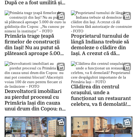
După ce a fost umilită și
neplătită, profesoara de
sport cu cel mai mic
salariu din Iași a fost
concediată abuziv de la
FEG! Tânăra cere daune
Primăria trage țeapă
Proprietarul turnului de
morale și scuze publice!
firmelor de construcții
lângă Indiana trebuie să
– FOTO
din Iași! Nu au putut să
demoleze o clădire din
plătească aproape 5.000
Iași. A crezut că dă
de euro la grădinița din
lovitura fără autorizație
Copou: „Nu cunosc pe
de construire – FOTO
nimeni în instituție” –
FOTO
Clădirea din centrul
Dezvoltatorii imobiliari
orașului, unde a
au pierdut procesul cu
funcționat un restaurant
Primăria Iași din cauza
celebru, va fi demolată!
unui drum din Copou: nu
Proprietarul cere
mai pot construi blocuri!
despăgubiri importante
Afaceriștii voiau 100 de
de la Primăria Iași –
euro pentru fiecare zi de
FOTO
întârziere – FOTO