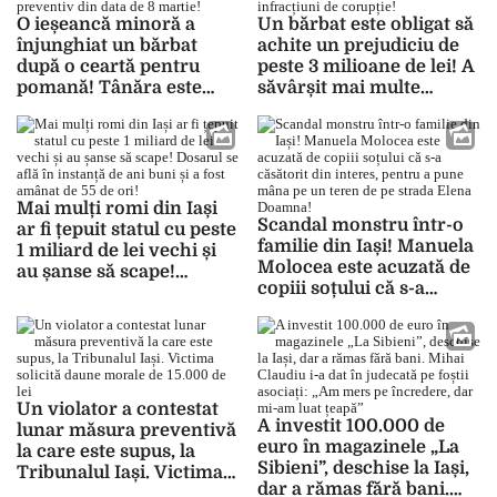
O ieșeancă minoră a
Un bărbat este obligat să
înjunghiat un bărbat
achite un prejudiciu de
după o ceartă pentru
peste 3 milioane de lei! A
pomană! Tânăra este
săvârșit mai multe
arestată preventiv din
infracțiuni de corupție!
data de 8 martie!
Mai mulți romi din Iași
Scandal monstru într-o
ar fi țepuit statul cu peste
familie din Iași! Manuela
1 miliard de lei vechi și
Molocea este acuzată de
au șanse să scape!
copiii soțului că s-a
Dosarul se află în
căsătorit din interes,
instanță de ani buni și a
pentru a pune mâna pe
fost amânat de 55 de ori!
un teren de pe strada
Elena Doamna!
Un violator a contestat
A investit 100.000 de
lunar măsura preventivă
euro în magazinele „La
la care este supus, la
Sibieni”, deschise la Iași,
Tribunalul Iași. Victima
dar a rămas fără bani.
solicită daune morale de