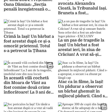
avocata Alexandra
Oana Dămian: „Secția
Cioată, la Tribunalul Iași.
penală înregistrează o
Bruneta a fost
creștere a dosarelor de
înconjurată de
13 la sută”
motocicliști revoltați:
„Am vrut să mă duc după
ea, negru am văzut”
Crimă la Iași! Un bărbat a
La un pas de tragedie la
fost arestat după ce și-a
Iași! Un bărbat a fost
omorât prietenul. Totul
arestat ieri, în ziua de
s-a petrecut la Țibana
Crăciun! A vrut să-și
omoare fratele. Sora
celor doi a fost un
adevărat înger păzitor –
EXCLUSIV
În această vilă cochetă
Atac ca în filme, la Iași!
din Moara de Vânt au
Un pădurar a observat
fost comise două crime
un bărbat ghemuit în
înfiorătoare! La 3 ani de
mijlocul pădurii. Când s-
la tragedie, imobilul este
a apropiat, o secure i-a
din nou locuit
zburat pe lângă cap