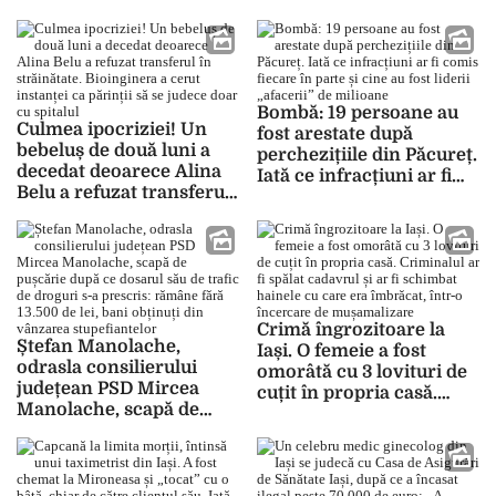
Mihai Claudiu i-a dat în
15.000 de lei
judecată pe foștii
asociați: „Am mers pe
încredere, dar mi-am
luat țeapă”
Bombă: 19 persoane au
Culmea ipocriziei! Un
fost arestate după
bebeluș de două luni a
perchezițiile din Păcureț.
decedat deoarece Alina
Iată ce infracțiuni ar fi
Belu a refuzat transferul
comis fiecare în parte și
în străinătate.
cine au fost liderii
Bioinginera a cerut
„afacerii” de milioane
instanței ca părinții să se
judece doar cu spitalul
Crimă îngrozitoare la
Ștefan Manolache,
Iași. O femeie a fost
odrasla consilierului
omorâtă cu 3 lovituri de
județean PSD Mircea
cuțit în propria casă.
Manolache, scapă de
Criminalul ar fi spălat
pușcărie după ce dosarul
cadavrul și ar fi schimbat
său de trafic de droguri s-
hainele cu care era
a prescris: rămâne fără
îmbrăcat, într-o
13.500 de lei, bani