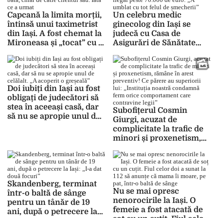
încercare de
obținuți din vânzarea
mușamalizare
Capcană la limita morții,
Un celebru medic
stupefiantelor
întinsă unui taximetrist
ginecolog din Iași se
din Iași. A fost chemat la
judecă cu Casa de
Mironeasa și „tocat” cu o
Asigurări de Sănătate
bâtă, chiar de către
Iași, după ce a încasat
clientul său. Iată ce a
ilegal peste 70.000 de
urmat
euro: „A umblat cu tot
felul de șmecherii”
Doi iubiți din Iași au fost
obligați de judecători să
stea în aceeași casă, dar
Subofițerul Cosmin
să nu se apropie unul de
Giurgi, acuzat de
celălalt. „A acoperit o
complicitate la trafic de
greșeală”
minori și proxenetism,
rămâne în arest
preventiv! Ce părere au
superiorii lui: „Instituția
noastră condamnă ferm
Skandenberg, terminat
orice comportament
Nu se mai opresc
într-o baltă de sânge
care contravine legii”
nenorocirile la Iași. O
pentru un tânăr de 19
femeie a fost atacată de
ani, după o petrecere la