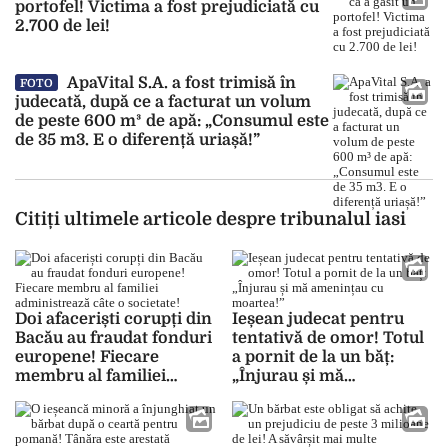
portofel! Victima a fost prejudiciată cu
2.700 de lei!
ApaVital S.A. a fost trimisă în
FOTO
judecată, după ce a facturat un volum
de peste 600 m³ de apă: „Consumul este
de 35 m3. E o diferență uriașă!”
Citiți ultimele articole despre tribunalul iasi
Doi afaceriști corupți din
Ieșean judecat pentru
Bacău au fraudat fonduri
tentativă de omor! Totul
europene! Fiecare
a pornit de la un băț:
membru al familiei
„Înjurau și mă
administrează câte o
amenințau cu moartea!”
societate!