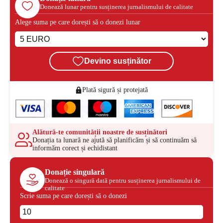
Donează lunar pentru susținerea jurnalismului de calitate
Alege suma pe care dorești să o donezi lunar
Devino susținător
Plată sigură și protejată
Alătură-te comunității noastre de susținători
Donația ta lunară ne ajută să planificăm și să continuăm să
informăm corect și echidistant
Donație singulară
Donează o singură dată pentru susținerea jurnalismului de
calitate
Scrie suma pe care dorești să o donezi