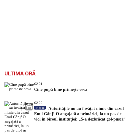
ULTIMA ORĂ
02:01
Cine pupă bine primește ceva
02:00
FOTO
Autoritățile nu au învățat nimic din cazul
Emil Gânj! O angajată a primăriei, la un pas de
viol în biroul instituției: „S-a dezbrăcat gol-pușcă”