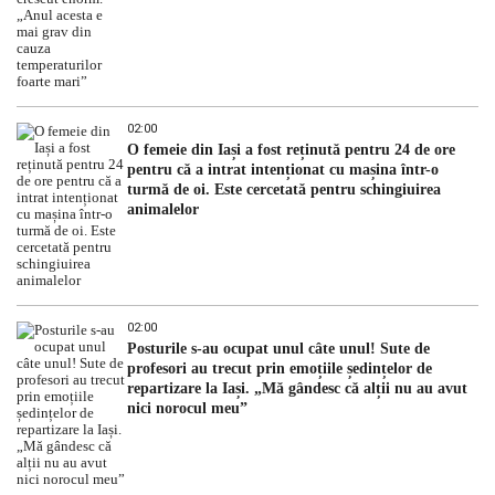
02:00
O femeie din Iași a fost reținută pentru 24 de ore
pentru că a intrat intenționat cu mașina într-o
turmă de oi. Este cercetată pentru schingiuirea
animalelor
02:00
Posturile s-au ocupat unul câte unul! Sute de
profesori au trecut prin emoțiile ședințelor de
repartizare la Iași. „Mă gândesc că alții nu au avut
nici norocul meu”