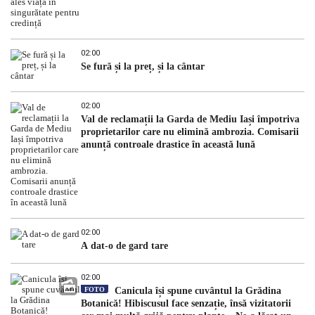
02:00
Se fură și la preț, și la cântar
02:00
Val de reclamații la Garda de Mediu Iași împotriva
proprietarilor care nu elimină ambrozia. Comisarii
anunță controale drastice în această lună
02:00
A dat-o de gard tare
02:00
FOTO
Canicula își spune cuvântul la Grădina
Botanică! Hibiscusul face senzație, însă vizitatorii