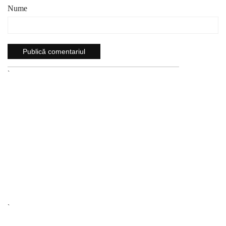
Nume
`
`