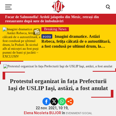
Focar de Salmonella! Ardeii jalapeño din Mexic, retrași din
restaurante după sute de îmbolnăviri
Breaking News
Imagini dramatice. Astăzi
FOTO
Rebeca, fetița călcată de o autoutilitară,
a fost condusă pe ultimul drum, la
Poduri. În sicriul alb al micuței au fost
puși pumni de bani și jucării –
EXCLUSIV
Protestul organizat în fața Prefecturii
Iaşi de USLIP Iaşi, astăzi, a fost anulat
22 nov. 2021, 10:19,
Elena Nicoleta BUJOR
în
EVENIMENT-SOCIAL