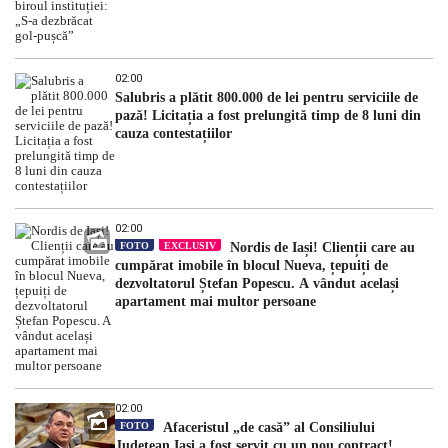
02:00
Salubris a plătit 800.000 de lei pentru serviciile de
pază! Licitația a fost prelungită timp de 8 luni din
cauza contestațiilor
02:00
FOTO
EXCLUSIV
Nordis de Iași! Clienții care au
cumpărat imobile în blocul Nueva, țepuiți de
dezvoltatorul Ștefan Popescu. A vândut același
apartament mai multor persoane
02:00
FOTO
Afaceristul „de casă” al Consiliului
Județean Iași a fost servit cu un nou contract!