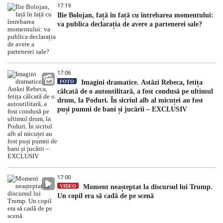
17:19
Ilie Bolojan, față în față cu întrebarea momentului:
va publica declarația de avere a partenerei sale?
17:06
FOTO
Imagini dramatice. Astăzi Rebeca, fetița
călcată de o autoutilitară, a fost condusă pe ultimul
drum, la Poduri. În sicriul alb al micuței au fost
puși pumni de bani și jucării – EXCLUSIV
17:00
VIDEO
Moment neașteptat la discursul lui Trump.
Un copil era să cadă de pe scenă