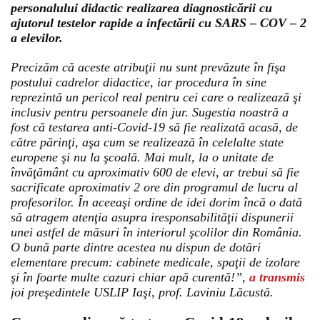
personalului didactic realizarea diagnosticării cu
ajutorul testelor rapide a infectării cu SARS – COV – 2
a elevilor.
Precizăm că aceste atribuţii nu sunt prevăzute în fişa
postului cadrelor didactice, iar procedura în sine
reprezintă un pericol real pentru cei care o realizează şi
inclusiv pentru persoanele din jur. Sugestia noastră a
fost că testarea anti-Covid-19 să fie realizată acasă, de
către părinţi, aşa cum se realizează în celelalte state
europene şi nu la şcoală. Mai mult, la o unitate de
învăţământ cu aproximativ 600 de elevi, ar trebui să fie
sacrificate aproximativ 2 ore din programul de lucru al
profesorilor. În aceeaşi ordine de idei dorim încă o dată
să atragem atenţia asupra iresponsabilităţii dispunerii
unei astfel de măsuri în interiorul şcolilor din România.
O bună parte dintre acestea nu dispun de dotări
elementare precum: cabinete medicale, spaţii de izolare
şi în foarte multe cazuri chiar apă curentă!”,
a transmis
joi preşedintele USLIP Iaşi, prof. Laviniu Lăcustă.