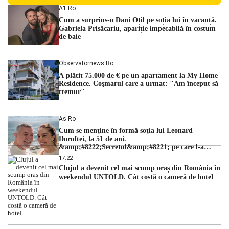
persoane sunt acuzați de acțiuni îndreptate împotriva
A1.ro
ordinii constituționale. În ședința din camera preliminară,
Cum a surprins-o Dani Oțil pe soția lui în vacanță.
judecătorii de la instanța supremă au […]
Gabriela Prisăcariu, apariție impecabilă în costum
de baie
Observatornews.ro
A plătit 75.000 de € pe un apartament la My Home
Residence. Coşmarul care a urmat: "Am început să
tremur"
As.ro
Cum se menţine în formă soţia lui Leonard
Doroftei, la 51 de ani.
&amp;#8222;Secretul&amp;#8221; pe care l-a
dezvăluit
17:22
Clujul a devenit cel mai scump oraș din România în
weekendul UNTOLD. Cât costă o cameră de hotel