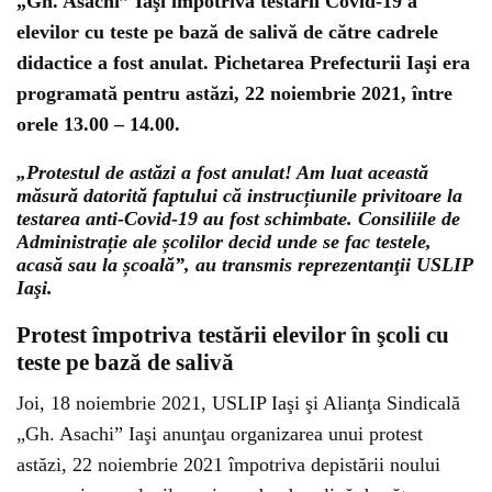
„Gh. Asachi” Iaşi împotriva testării Covid-19 a
elevilor cu teste pe bază de salivă de către cadrele
didactice a fost anulat. Pichetarea Prefecturii Iaşi era
programată pentru astăzi, 22 noiembrie 2021, între
orele 13.00 – 14.00.
„Protestul de astăzi a fost anulat! Am luat această
măsură datorită faptului că instrucțiunile privitoare la
testarea anti-Covid-19 au fost schimbate. Consiliile de
Administrație ale școlilor decid unde se fac testele,
acasă sau la școală”, au transmis reprezentanţii USLIP
Iaşi.
Protest împotriva testării elevilor în şcoli cu
teste pe bază de salivă
Joi, 18 noiembrie 2021, USLIP Iaşi şi Alianţa Sindicală
„Gh. Asachi” Iaşi anunţau organizarea unui protest
astăzi, 22 noiembrie 2021 împotriva depistării noului