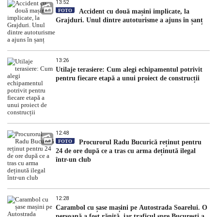
13:52
FOTO
Accident cu două mașini implicate, la
Grajduri. Unul dintre autoturisme a ajuns în șanț
13:26
Utilaje terasiere: Cum alegi echipamentul potrivit
pentru fiecare etapă a unui proiect de construcții
12:48
FOTO
Procurorul Radu Bucurică reținut pentru
24 de ore după ce a tras cu arma deținută ilegal
într-un club
12:28
Carambol cu șase mașini pe Autostrada Soarelui. O
persoană a fost rănită, iar traficul spre București a