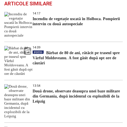
ARTICOLE SIMILARE
14:17
Incendiu de vegetație uscată în Holboca. Pompierii
intervin cu două autospeciale
14:09
FOTO
Bărbat de 80 de ani, rătăcit pe traseul spre
Vârful Moldoveanu. A fost găsit după opt ore de
căutări
13:54
Două drone, observate deasupra unei baze militare
din Germania, după incidentul cu explozibili de la
Leipzig