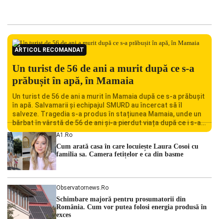
ARTICOL RECOMANDAT
Un turist de 56 de ani a murit după ce s-a
prăbușit în apă, în Mamaia
Un turist de 56 de ani a murit în Mamaia după ce s-a prăbușit
în apă. Salvamarii și echipajul SMURD au încercat să îl
salveze. Tragedia s-a produs în stațiunea Mamaia, unde un
bărbat în vârstă de 56 de ani și-a pierdut viața după ce i s-a
făcut rău în timp ce se afla în […]
A1.ro
Cum arată casa în care locuiește Laura Cosoi cu
familia sa. Camera fetițelor e ca din basme
Observatornews.ro
Schimbare majoră pentru prosumatorii din
România. Cum vor putea folosi energia produsă în
exces