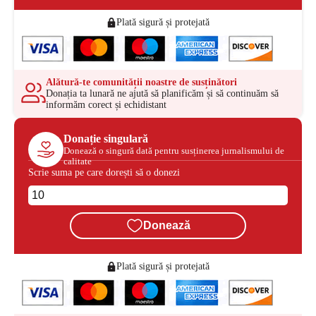
Plată sigură și protejată
Alătură-te comunității noastre de susținători
Donația ta lunară ne ajută să planificăm și să continuăm să
informăm corect și echidistant
Donație singulară
Donează o singură dată pentru susținerea jurnalismului de
calitate
Scrie suma pe care dorești să o donezi
Donează
Plată sigură și protejată