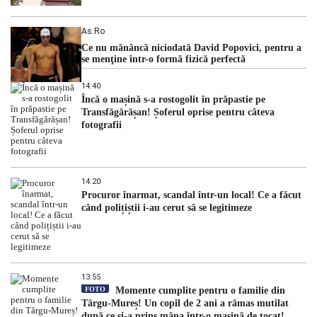
As.ro
Ce nu mănâncă niciodată David Popovici, pentru a
se menţine într-o formă fizică perfectă
14:40
Încă o mașină s-a rostogolit în prăpastie pe
Transfăgărășan! Șoferul oprise pentru câteva
fotografii
14:20
Procuror înarmat, scandal într-un local! Ce a făcut
când polițiștii i-au cerut să se legitimeze
13:55
FOTO
Momente cumplite pentru o familie din
Târgu-Mureș! Un copil de 2 ani a rămas mutilat
după ce și-a prins mâna într-o mașină de tocat!