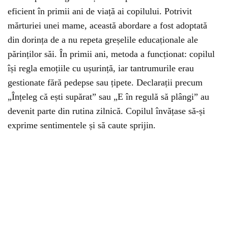
eficient în primii ani de viață ai copilului. Potrivit
mărturiei unei mame, această abordare a fost adoptată
din dorința de a nu repeta greșelile educaționale ale
părinților săi. În primii ani, metoda a funcționat: copilul
își regla emoțiile cu ușurință, iar tantrumurile erau
gestionate fără pedepse sau țipete. Declarații precum
„Înțeleg că ești supărat” sau „E în regulă să plângi” au
devenit parte din rutina zilnică. Copilul învățase să-și
exprime sentimentele și să caute sprijin.