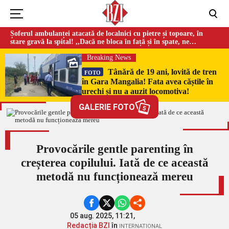
Șoferul ambulanței atacată de localnici cu pietre și topoare, în
stare gravă la spital! ,,Dacă ne bloca în față și în spate, ne
omorau…”
Breaking News
Tânără de 19 ani, lovită de tren
FOTO
în Gara Mangalia! Fata avea căștile în
urechi și nu a auzit locomotiva!
GALERIE FOTO
5
Provocările gentle parenting în
creșterea copilului. Iată de ce această
metodă nu funcționează mereu
05 aug. 2025, 11:21,
Redacția BZI
în
INTERNATIONAL