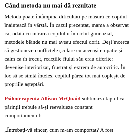
Când metoda nu mai dă rezultate
Metoda poate întâmpina dificultăți pe măsură ce copilul
înaintează în vârstă. În cazul prezentat, mama a observat
că, odată cu intrarea copilului în ciclul gimnazial,
metodele blânde nu mai aveau efectul dorit. Deși încerca
să gestioneze conflictele școlare cu aceeași empatie și
calm ca în trecut, reacțiile fiului său erau diferite:
devenise interiorizat, frustrat și extrem de autocritic. În
loc să se simtă înțeles, copilul părea tot mai copleșit de
propriile așteptări.
Psihoterapeuta Allison McQuaid
subliniază faptul că
părinții trebuie să-și reevalueze constant
comportamentul:
„Întrebați-vă sincer, cum m-am comportat? A fost