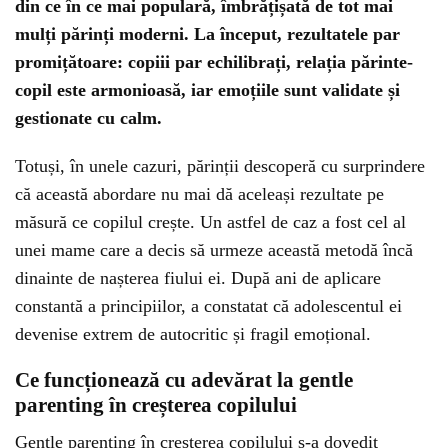
din ce în ce mai populară, îmbrățișată de tot mai
mulți părinți moderni. La început, rezultatele par
promițătoare: copiii par echilibrați, relația părinte-
copil este armonioasă, iar emoțiile sunt validate și
gestionate cu calm.
Totuși, în unele cazuri, părinții descoperă cu surprindere
că această abordare nu mai dă aceleași rezultate pe
măsură ce copilul crește. Un astfel de caz a fost cel al
unei mame care a decis să urmeze această metodă încă
dinainte de nașterea fiului ei. După ani de aplicare
constantă a principiilor, a constatat că adolescentul ei
devenise extrem de autocritic și fragil emoțional.
Ce funcționează cu adevărat la gentle
parenting în creșterea copilului
Gentle parenting în creșterea copilului s-a dovedit