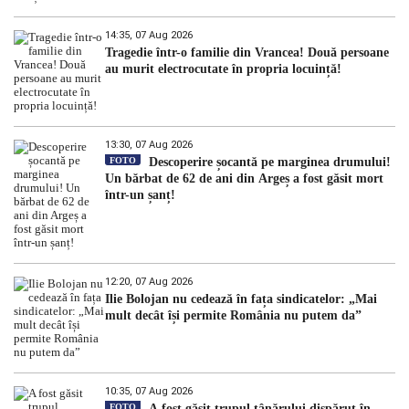
14:35, 07 Aug 2026
Tragedie într-o familie din Vrancea! Două persoane
au murit electrocutate în propria locuință!
13:30, 07 Aug 2026
FOTO
Descoperire șocantă pe marginea drumului!
Un bărbat de 62 de ani din Argeș a fost găsit mort
într-un șanț!
12:20, 07 Aug 2026
Ilie Bolojan nu cedează în fața sindicatelor: „Mai
mult decât își permite România nu putem da”
10:35, 07 Aug 2026
FOTO
A fost găsit trupul tânărului dispărut în