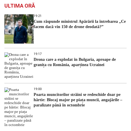
ULTIMA ORĂ
19:21
Cum răspunde ministrul Apărării la întrebarea „Ce
facem dacă vin 150 de drone deodată?”
19:17
Drona care a explodat în Bulgaria, aproape de
granița cu România, aparținea Ucrainei
19:00
Poarta muncitorilor străini se redeschide doar pe
hârtie: Blocaj major pe piața muncii, angajările –
paralizate până în octombrie