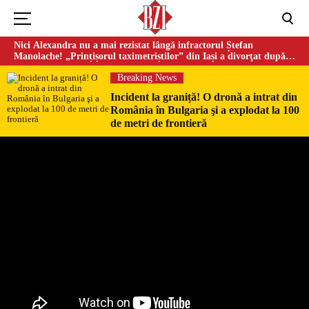
Nici Alexandra nu a mai rezistat lângă infractorul Ștefan
Manolache! „Prințișorul taximetriștilor” din Iași a divorţat după
doi ani de căsnicie
Breaking News
Incident la graniță! O dronă a intrat din
România în Bulgaria şi a explodat la 100
de metri de frontieră