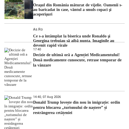
Oraşul din România măturat de vijelie. Oamenii s-
au baricadat în case, vântul a smuls copaci şi
acoperişuri
As.ro
Ce s-a întâmplat la biserica unde Ronaldo şi
Georgina trebuiau să aibă nunta. Imaginile au
devenit rapid virale
17:40
Decizie de ultimă oră a Agenției Medicamentului!
Două medicamente cunoscute, retrase temporar de
la vânzare
14:40, 07 Aug 2026
Donald Trump lovește din nou în imigrație: ordin
pentru blocarea „turismului de naștere” și
restrângerea cetățeniei