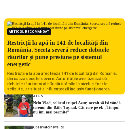
ARTICOL RECOMANDAT
Restricții la apă în 141 de localități din
România. Seceta severă reduce debitele
râurilor și pune presiune pe sistemul
energetic
Restricțiile la apă afectează 141 de localități din România,
din cauza secetei severe. Autoritățile avertizează că
debitele râurilor și ale Dunării rămân la niveluri foarte
scăzute, iar situația influențează inclusiv funcționarea
Centralei Nucleare de la Cernavodă. România se confruntă
A1.ro
cu una dintre cele mai dificile perioade din punct de vedere
Nelu Vlad, solistul trupei Azur, nevoit să își vândă
hidrologic din ultimii ani. Lipsa […]
terenul din Băile Tușnad. Cât cere pe el: „Timpul
nu îmi mai permite”
Observatornews.ro