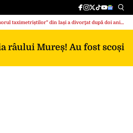
rul taximetriștilor” din Iași a divorţat după doi ani
bia râului Mureș! Au fost scoși