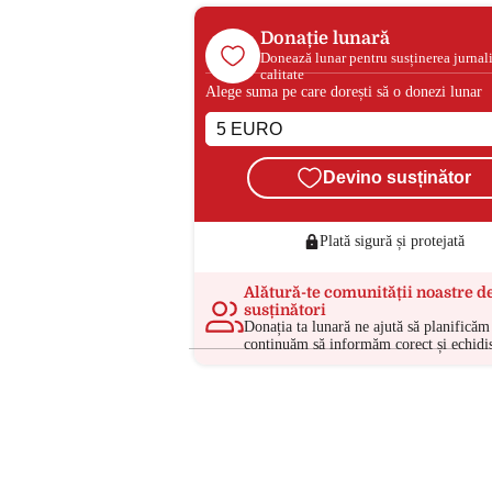
Donație lunară
Donează lunar pentru susținerea jurnal
calitate
Alege suma pe care dorești să o donezi lunar
Devino susținător
Plată sigură și protejată
Alătură-te comunității noastre d
susținători
Donația ta lunară ne ajută să planificăm 
continuăm să informăm corect și echidis