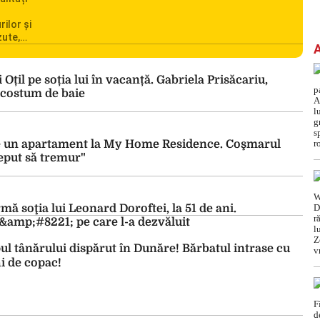
rilor și
zute,
ionarea
omânia
cile
Oțil pe soția lui în vacanță. Gabriela Prisăcariu,
c din
 costum de baie
pe un apartament la My Home Residence. Coşmarul
eput să tremur"
ă soţia lui Leonard Doroftei, la 51 de ani.
amp;#8221; pe care l-a dezvăluit
pul tânărului dispărut în Dunăre! Bărbatul intrase cu
hi de copac!