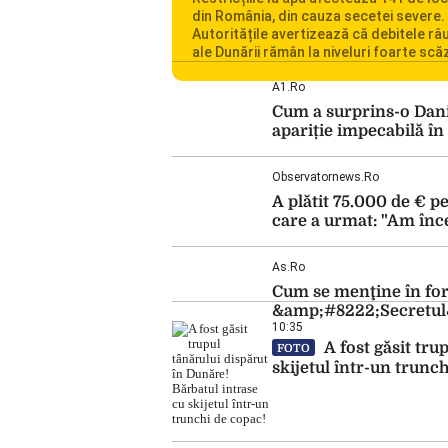
din România, din cauza secetei severe.
Autoritățile avertizează că debitele râu
ale Dunării rămân la niveluri foarte scă
iar situația influențează inclusiv funcț
Centralei Nucleare de la Cernavodă. R
A1.ro
se confruntă cu una dintre cele mai difi
Cum a surprins-o Dani 
perioade din punct de vedere hidrologi
apariție impecabilă în
ultimii ani. Lipsa […]
Observatornews.ro
A plătit 75.000 de € 
care a urmat: "Am înc
As.ro
Cum se menţine în form
&amp;#8222;Secretul&
10:35
A fost găsit tru
FOTO
skijetul într-un trunc