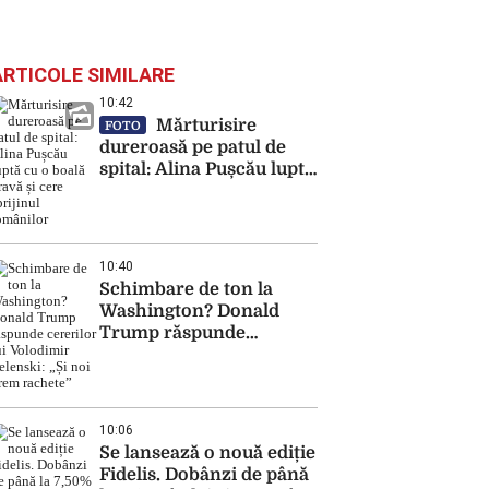
ARTICOLE SIMILARE
10:42
Mărturisire
FOTO
dureroasă pe patul de
spital: Alina Pușcău luptă
cu o boală gravă și cere
sprijinul românilor
10:40
Schimbare de ton la
Washington? Donald
Trump răspunde
cererilor lui Volodimir
Zelenski: „Și noi vrem
rachete”
10:06
Se lansează o nouă ediție
Fidelis. Dobânzi de până