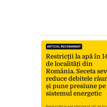
ARTICOL RECOMANDAT
Restricții la apă în 1
de localități din
România. Seceta se
reduce debitele râur
și pune presiune pe
sistemul energetic
Restricțiile la apă afectează 141 de loc