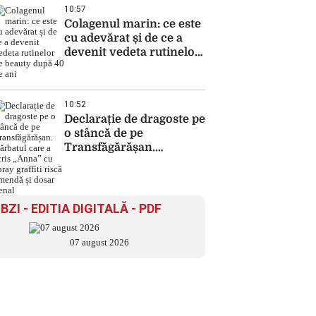
10:57
Colagenul marin: ce este
cu adevărat și de ce a
devenit vedeta rutinelor
de beauty după 40 de ani
10:52
Declarație de dragoste pe
o stâncă de pe
Transfăgărășan.
Bărbatul care a scris
„Anna” cu spray graffiti
riscă amendă și dosar
penal
BZI - EDITIA DIGITALĂ - PDF
07 august 2026