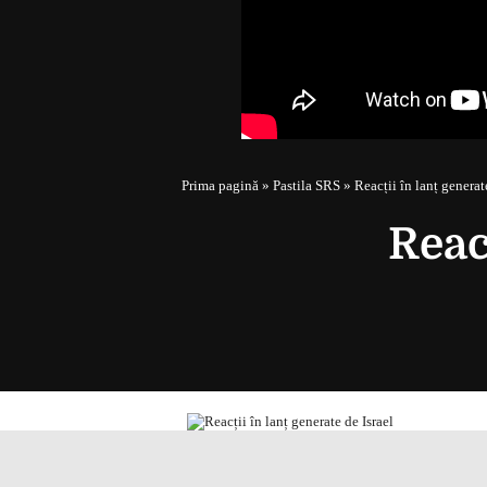
Prima pagină
»
Pastila SRS
»
Reacții în lanț generat
Reac