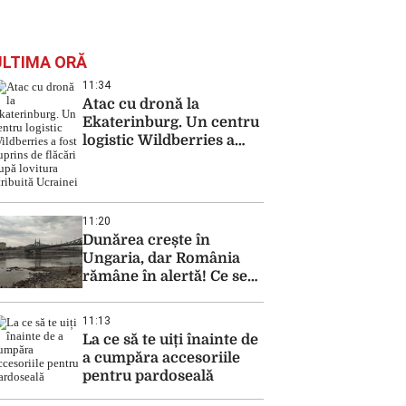
ULTIMA ORĂ
11:34
Atac cu dronă la
Ekaterinburg. Un centru
logistic Wildberries a
fost cuprins de flăcări
după lovitura atribuită
Ucrainei
11:20
Dunărea crește în
Ungaria, dar România
rămâne în alertă! Ce se
întâmplă la Cernavodă
11:13
La ce să te uiți înainte de
a cumpăra accesoriile
pentru pardoseală