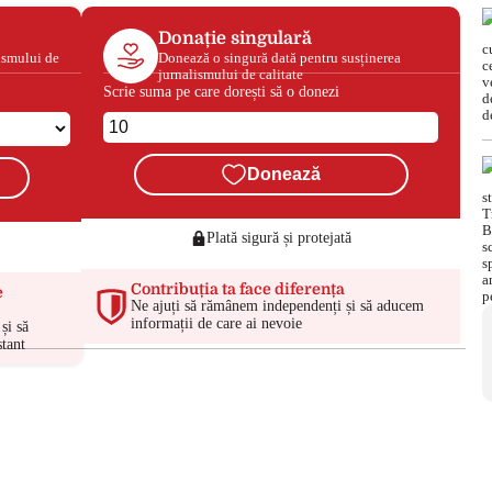
Donație singulară
ismului de
Donează o singură dată pentru susținerea
jurnalismului de calitate
Scrie suma pe care dorești să o donezi
Donează
Plată sigură și protejată
Contribuția ta face diferența
e
Ne ajuți să rămânem independenți și să aducem
informații de care ai nevoie
și să
tant