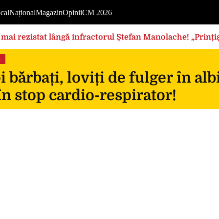
cal
Național
Magazin
Opinii
CM 2026
mai rezistat lângă infractorul Ștefan Manolache! „Prințișo
s
 bărbați, loviți de fulger în al
în stop cardio-respirator!