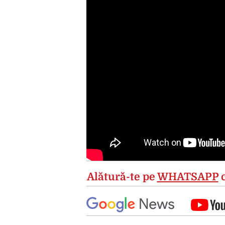
Alătură-te pe
WHATSAPP
c