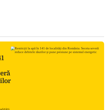
41
veră
ilor
alități