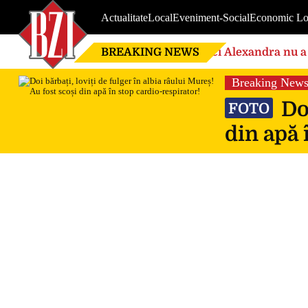
Actualitate
Local
Eveniment-Social
Economic Lo
BREAKING NEWS
Nici Alexandra nu a 
de căsnicie
Breaking New
Doi
FOTO
din apă 