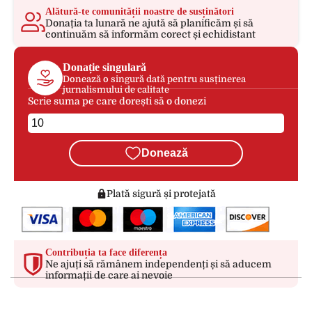
Alătură-te comunității noastre de susținători
Donația ta lunară ne ajută să planificăm și să
continuăm să informăm corect și echidistant
Donație singulară
Donează o singură dată pentru susținerea
jurnalismului de calitate
Scrie suma pe care dorești să o donezi
Donează
Plată sigură și protejată
Contribuția ta face diferența
Ne ajuți să rămânem independenți și să aducem
informații de care ai nevoie