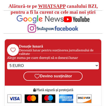
Alătură-te pe
WHATSAPP
canalului BZI,
pentru a fi la curent cu cele mai noi știri
Donație lunară
Donează lunar pentru susținerea jurnalismului de
calitate
Alege suma pe care dorești să o donezi lunar
Devino susținător
Plată sigură și protejată