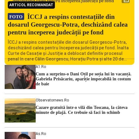
ARTICOL RECOMANDAT
ÎCCJ a respins contestațiile din
FOTO
dosarul Georgescu-Potra, deschizând calea
pentru începerea judecății pe fond
ÎCCJ a respins contestațiile din dosarul Georgescu-Potra,
deschizând calea pentru începerea judecății pe fond. Înalta
Curte de Casație și Justiție a deblocat definitiv procesul
penal în care Călin Georgescu, Horațiu Potra și alte 20 de
persoane sunt acuzați de acțiuni îndreptate împotriva
A1.ro
ordinii constituționale. În ședința din camera preliminară,
Cum a surprins-o Dani Oțil pe soția lui în vacanță.
judecătorii de la instanța supremă au […]
Gabriela Prisăcariu, apariție impecabilă în costum
de baie
Observatornews.ro
Cazare gratuită într-o vilă din Toscana, la câteva
minute de plajă. Ce trebuie să faci în schimb
As.ro