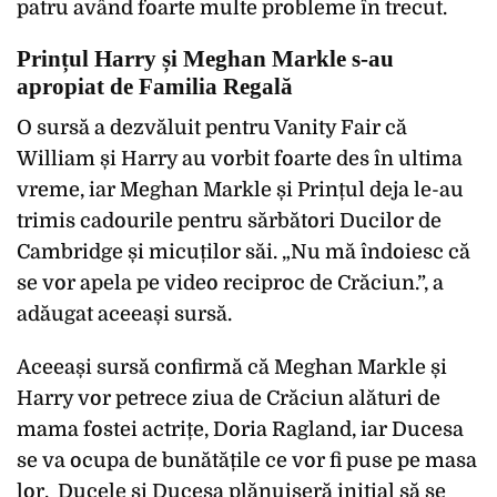
patru având foarte multe probleme în trecut.
Prințul Harry și Meghan Markle s-au
apropiat de Familia Regală
O sursă a dezvăluit pentru Vanity Fair că
William și Harry au vorbit foarte des în ultima
vreme, iar Meghan Markle și Prințul deja le-au
trimis cadourile pentru sărbători Ducilor de
Cambridge și micuților săi. „Nu mă îndoiesc că
se vor apela pe video reciproc de Crăciun.”, a
adăugat aceeași sursă.
Aceeași sursă confirmă că Meghan Markle și
Harry vor petrece ziua de Crăciun alături de
mama fostei actrițe, Doria Ragland, iar Ducesa
se va ocupa de bunătățile ce vor fi puse pe masa
lor. Ducele și Ducesa plănuiseră inițial să se