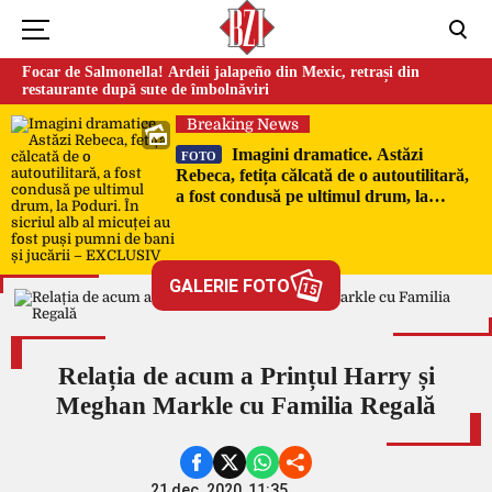
Focar de Salmonella! Ardeii jalapeño din Mexic, retrași din
restaurante după sute de îmbolnăviri
Breaking News
Imagini dramatice. Astăzi
FOTO
Rebeca, fetița călcată de o autoutilitară,
a fost condusă pe ultimul drum, la
Poduri. În sicriul alb al micuței au fost
puși pumni de bani și jucării –
EXCLUSIV
GALERIE FOTO
15
Relația de acum a Prințul Harry și
Meghan Markle cu Familia Regală
21 dec. 2020, 11:35,