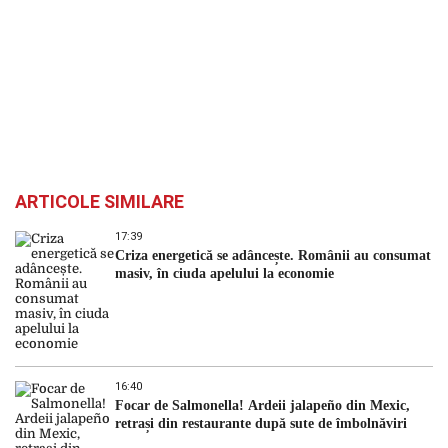
ARTICOLE SIMILARE
17:39
Criza energetică se adâncește. Românii au consumat
masiv, în ciuda apelului la economie
16:40
Focar de Salmonella! Ardeii jalapeño din Mexic,
retrași din restaurante după sute de îmbolnăviri