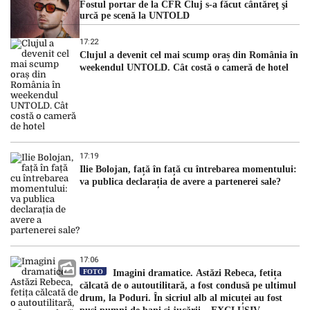
Fostul portar de la CFR Cluj s-a făcut cântăreţ şi
urcă pe scenă la UNTOLD
17:22
Clujul a devenit cel mai scump oraș din România în
weekendul UNTOLD. Cât costă o cameră de hotel
17:19
Ilie Bolojan, față în față cu întrebarea momentului:
va publica declarația de avere a partenerei sale?
17:06
FOTO
Imagini dramatice. Astăzi Rebeca, fetița
călcată de o autoutilitară, a fost condusă pe ultimul
drum, la Poduri. În sicriul alb al micuței au fost