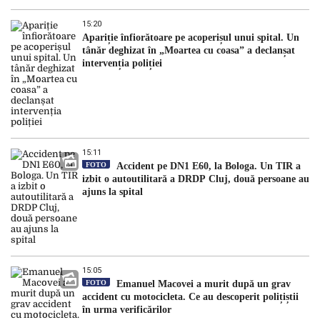
15:20
Apariție înfiorătoare pe acoperișul unui spital. Un
tânăr deghizat în „Moartea cu coasa” a declanșat
intervenția poliției
15:11
FOTO
Accident pe DN1 E60, la Bologa. Un TIR a
izbit o autoutilitară a DRDP Cluj, două persoane au
ajuns la spital
15:05
FOTO
Emanuel Macovei a murit după un grav
accident cu motocicleta. Ce au descoperit polițiștii
în urma verificărilor