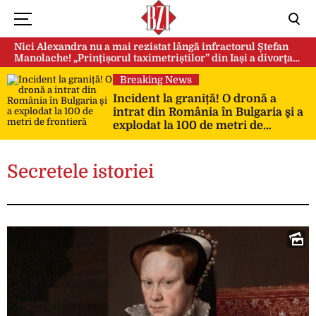
Nici Alexandra nu a mai rezistat lângă infractorul Ștefan
Manolache! „Prințișorul taximetriștilor” din Iași a divorţat
după doi ani de căsnicie
Breaking News
Incident la graniță! O dronă a
intrat din România în Bulgaria şi a
explodat la 100 de metri de
frontieră
Secretele istoriei