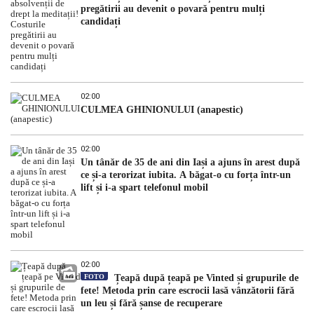
pregătirii au devenit o povară pentru mulți
candidați
02:00
CULMEA GHINIONULUI (anapestic)
02:00
Un tânăr de 35 de ani din Iași a ajuns în arest după
ce și-a terorizat iubita. A băgat-o cu forța într-un
lift și i-a spart telefonul mobil
02:00
FOTO
Țeapă după țeapă pe Vinted și grupurile de
fete! Metoda prin care escrocii lasă vânzătorii fără
un leu și fără șanse de recuperare