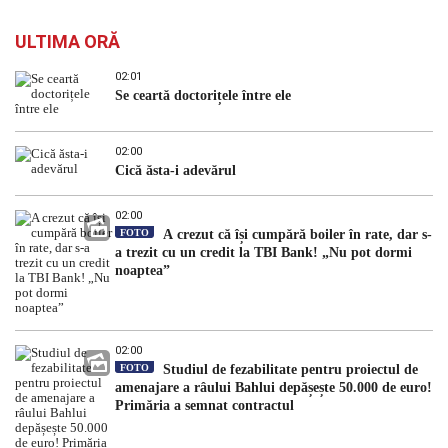
ULTIMA ORĂ
02:01
Se ceartă doctorițele între ele
02:00
Cică ăsta-i adevărul
02:00
FOTO
A crezut că își cumpără boiler în rate, dar s-
a trezit cu un credit la TBI Bank! „Nu pot dormi
noaptea”
02:00
FOTO
Studiul de fezabilitate pentru proiectul de
amenajare a râului Bahlui depășește 50.000 de euro!
Primăria a semnat contractul