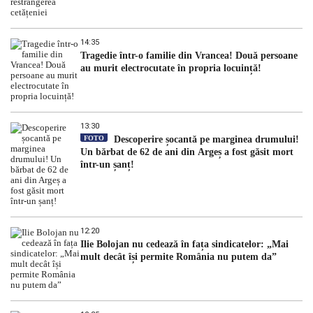
14:35
Tragedie într-o familie din Vrancea! Două persoane
au murit electrocutate în propria locuință!
13:30
FOTO
Descoperire șocantă pe marginea drumului!
Un bărbat de 62 de ani din Argeș a fost găsit mort
într-un șanț!
12:20
Ilie Bolojan nu cedează în fața sindicatelor: „Mai
mult decât își permite România nu putem da”