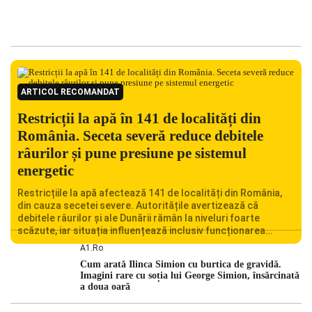
ARTICOL RECOMANDAT
Restricții la apă în 141 de localități din
România. Seceta severă reduce debitele
râurilor și pune presiune pe sistemul
energetic
Restricțiile la apă afectează 141 de localități din România,
din cauza secetei severe. Autoritățile avertizează că
debitele râurilor și ale Dunării rămân la niveluri foarte
scăzute, iar situația influențează inclusiv funcționarea
Centralei Nucleare de la Cernavodă. România se confruntă
A1.ro
cu una dintre cele mai dificile perioade din punct de vedere
Cum arată Ilinca Simion cu burtica de gravidă.
hidrologic din ultimii ani. Lipsa […]
Imagini rare cu soția lui George Simion, însărcinată
a doua oară