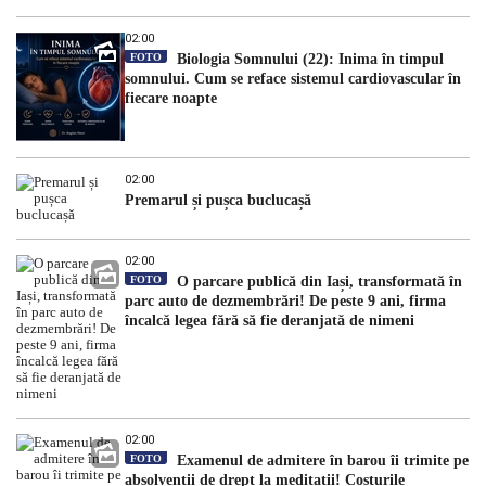
02:00
FOTO
Biologia Somnului (22): Inima în timpul
somnului. Cum se reface sistemul cardiovascular în
fiecare noapte
02:00
Premarul și pușca buclucașă
02:00
FOTO
O parcare publică din Iași, transformată în
parc auto de dezmembrări! De peste 9 ani, firma
încalcă legea fără să fie deranjată de nimeni
02:00
FOTO
Examenul de admitere în barou îi trimite pe
absolvenții de drept la meditații! Costurile