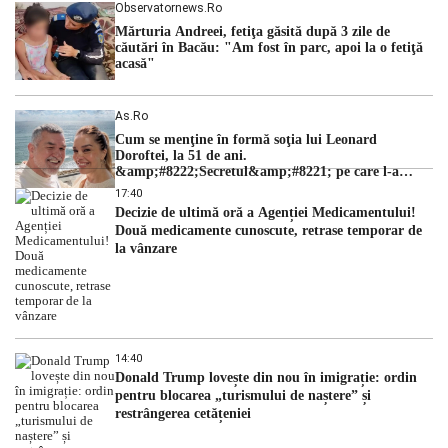
Observatornews.ro
Mărturia Andreei, fetiţa găsită după 3 zile de
căutări în Bacău: "Am fost în parc, apoi la o fetiţă
acasă"
As.ro
Cum se menţine în formă soţia lui Leonard
Doroftei, la 51 de ani.
&amp;#8222;Secretul&amp;#8221; pe care l-a
dezvăluit
17:40
Decizie de ultimă oră a Agenției Medicamentului!
Două medicamente cunoscute, retrase temporar de
la vânzare
14:40
Donald Trump lovește din nou în imigrație: ordin
pentru blocarea „turismului de naștere” și
restrângerea cetățeniei