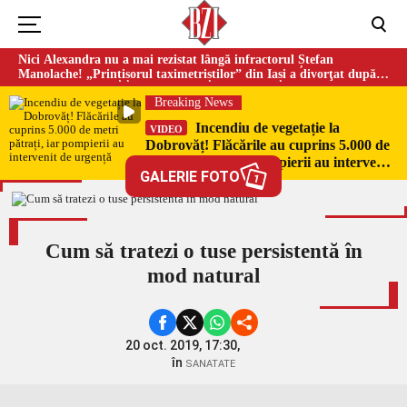
Nici Alexandra nu a mai rezistat lângă infractorul Ștefan
Manolache! „Prințișorul taximetriștilor” din Iași a divorţat după
doi ani de căsnicie
Breaking News
Incendiu de vegetație la
VIDEO
Dobrovăț! Flăcările au cuprins 5.000 de
metri pătrați, iar pompierii au intervenit
GALERIE FOTO
de urgență
1
Cum să tratezi o tuse persistentă în
mod natural
20 oct. 2019, 17:30,
în
SANATATE