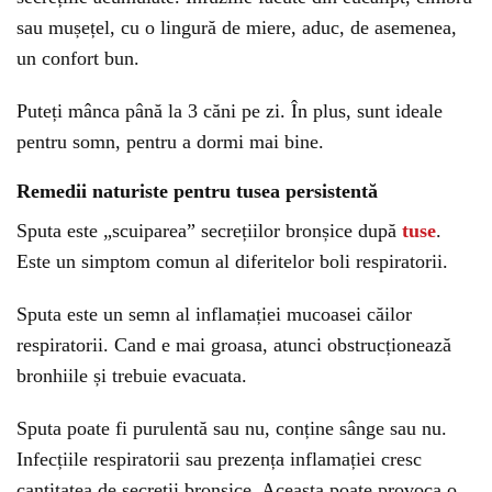
sau mușețel, cu o lingură de miere, aduc, de asemenea,
un confort bun.
Puteți mânca până la 3 căni pe zi. În plus, sunt ideale
pentru somn, pentru a dormi mai bine.
Remedii naturiste pentru tusea persistentă
Sputa este „scuiparea” secrețiilor bronșice după
tuse
.
Este un simptom comun al diferitelor boli respiratorii.
Sputa este un semn al inflamației mucoasei căilor
respiratorii. Cand e mai groasa, atunci obstrucționează
bronhiile și trebuie evacuata.
Sputa poate fi purulentă sau nu, conține sânge sau nu.
Infecțiile respiratorii sau prezența inflamației cresc
cantitatea de secreții bronșice. Aceasta poate provoca o