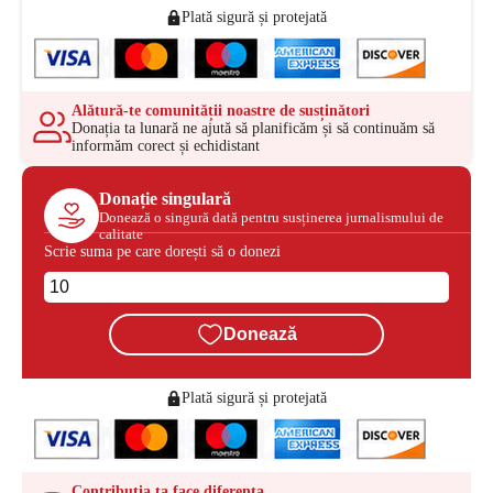
Plată sigură și protejată
Alătură-te comunității noastre de susținători
Donația ta lunară ne ajută să planificăm și să continuăm să
informăm corect și echidistant
Donație singulară
Donează o singură dată pentru susținerea jurnalismului de
calitate
Scrie suma pe care dorești să o donezi
Donează
Plată sigură și protejată
Contribuția ta face diferența