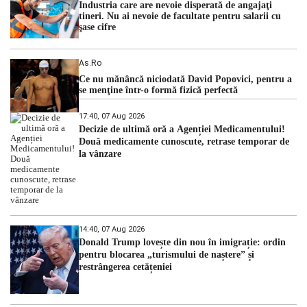
Industria care are nevoie disperată de angajaţi
tineri. Nu ai nevoie de facultate pentru salarii cu
şase cifre
As.ro
Ce nu mănâncă niciodată David Popovici, pentru a
se menţine într-o formă fizică perfectă
17:40, 07 Aug 2026
Decizie de ultimă oră a Agenției Medicamentului!
Două medicamente cunoscute, retrase temporar de
la vânzare
14:40, 07 Aug 2026
Donald Trump lovește din nou în imigrație: ordin
pentru blocarea „turismului de naștere” și
restrângerea cetățeniei