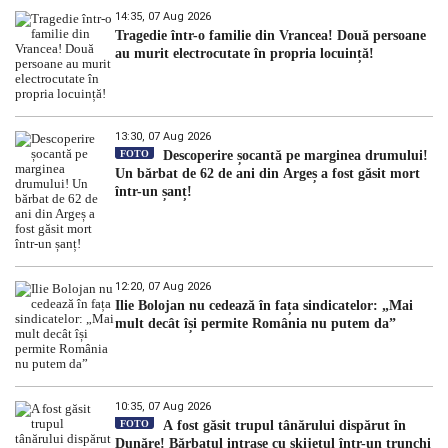
14:35, 07 Aug 2026
Tragedie într-o familie din Vrancea! Două persoane
au murit electrocutate în propria locuință!
13:30, 07 Aug 2026
FOTO
Descoperire șocantă pe marginea drumului!
Un bărbat de 62 de ani din Argeș a fost găsit mort
într-un șanț!
12:20, 07 Aug 2026
Ilie Bolojan nu cedează în fața sindicatelor: „Mai
mult decât își permite România nu putem da”
10:35, 07 Aug 2026
FOTO
A fost găsit trupul tânărului dispărut în
Dunăre! Bărbatul intrase cu skijetul într-un trunchi