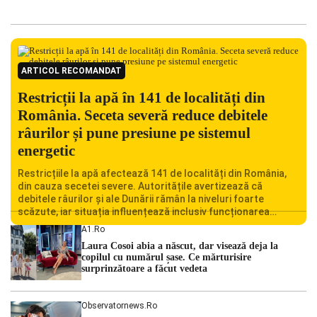
ARTICOL RECOMANDAT
Restricții la apă în 141 de localități din
România. Seceta severă reduce debitele
râurilor și pune presiune pe sistemul
energetic
Restricțiile la apă afectează 141 de localități din România,
din cauza secetei severe. Autoritățile avertizează că
debitele râurilor și ale Dunării rămân la niveluri foarte
scăzute, iar situația influențează inclusiv funcționarea
Centralei Nucleare de la Cernavodă. România se confruntă
A1.ro
cu una dintre cele mai dificile perioade din punct de vedere
Laura Cosoi abia a născut, dar visează deja la
hidrologic din ultimii ani. Lipsa […]
copilul cu numărul șase. Ce mărturisire
surprinzătoare a făcut vedeta
Observatornews.ro