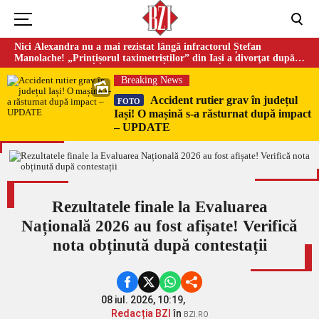
Nici Alexandra nu a mai rezistat lângă infractorul Ștefan
Manolache! „Prințișorul taximetriștilor” din Iași a divorţat după
doi ani de căsnicie
Breaking News
Accident rutier grav în județul
FOTO
Iași! O mașină s-a răsturnat după impact
– UPDATE
Rezultatele finale la Evaluarea
Națională 2026 au fost afișate! Verifică
nota obținută după contestații
08 iul. 2026, 10:19,
Redacția BZI
în
BZI.RO