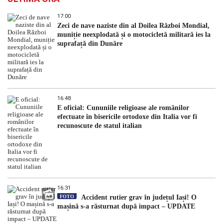
17:00
Zeci de nave naziste din al Doilea Război Mondial,
muniție neexplodată și o motocicletă militară ies la
suprafață din Dunăre
16:48
E oficial: Cununiile religioase ale românilor
efectuate în bisericile ortodoxe din Italia vor fi
recunoscute de statul italian
16:31
FOTO
Accident rutier grav în județul Iași! O
mașină s-a răsturnat după impact – UPDATE