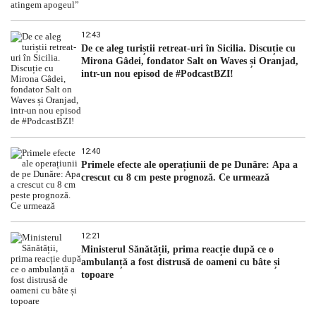
12:43
De ce aleg turiștii retreat-uri în Sicilia. Discuție cu
Mirona Gâdei, fondator Salt on Waves și Oranjad,
intr-un nou episod de #PodcastBZI!
12:40
Primele efecte ale operațiunii de pe Dunăre: Apa a
crescut cu 8 cm peste prognoză. Ce urmează
12:21
Ministerul Sănătății, prima reacție după ce o
ambulanță a fost distrusă de oameni cu bâte și
topoare