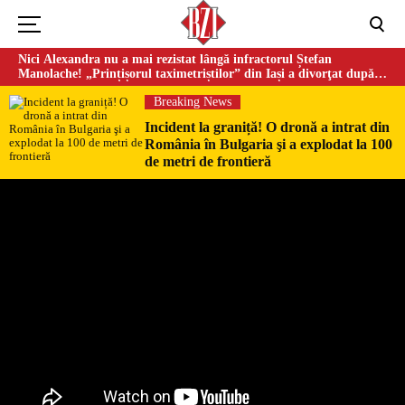
Nici Alexandra nu a mai rezistat lângă infractorul Ștefan
Manolache! „Prințișorul taximetriștilor” din Iași a divorţat după
doi ani de căsnicie
Breaking News
Incident la graniță! O dronă a intrat din
România în Bulgaria şi a explodat la 100
de metri de frontieră