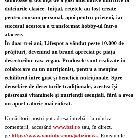
sănătoase și dorința de a găsi alternative nutritive la
dulciurile clasice. Inițial, rețetele au fost create
pentru consum personal, apoi pentru prieteni, iar
succesul acestora a transformat hobby-ul într-o
afacere.
În doar trei ani, Lifespot a vândut peste 10.000 de
prăjituri, devenind un brand apreciat pe piața
deserturilor raw vegan. Produsele sunt realizate în
colaborare cu un nutriționist, pentru a menține
echilibrul între gust și beneficii nutriționale. Spre
deosebire de deserturile tradiționale, acestea își
păstrează vitaminele și nutrienții esențiali, fără a avea
un aport caloric mai ridicat.
Urmăritorii noștri pot adresa întrebări la rubrica
comentarii, accesând
www.bzi.ro
sau, în direct,
pe
https://www.youtube.com/@bzinews
. Emisiunile