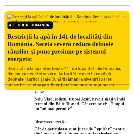
ARTICOL RECOMANDAT
Restricții la apă în 141 de localități din
România. Seceta severă reduce debitele
râurilor și pune presiune pe sistemul
energetic
Restricțiile la apă afectează 141 de localități din România,
din cauza secetei severe. Autoritățile avertizează că
debitele râurilor și ale Dunării rămân la niveluri foarte
scăzute, iar situația influențează inclusiv funcționarea
Centralei Nucleare de la Cernavodă. România se confruntă
A1.ro
cu una dintre cele mai dificile perioade din punct de vedere
Nelu Vlad, solistul trupei Azur, nevoit să își vândă
hidrologic din ultimii ani. Lipsa […]
terenul din Băile Tușnad. Cât cere pe el: „Timpul
nu îmi mai permite”
Observatornews.ro
Cât de periculoase sunt jucăriile "squishy" pentru
sănătatea copiilor. Avertismentul toxicologilor