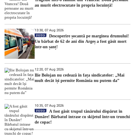
au murit electrocutate în propria locuință!
13:30, 07 Aug 2026
FOTO
Descoperire șocantă pe marginea drumului!
Un bărbat de 62 de ani din Argeș a fost găsit mort
într-un șanț!
12:20, 07 Aug 2026
Ilie Bolojan nu cedează în fața sindicatelor: „Mai
mult decât își permite România nu putem da”
10:35, 07 Aug 2026
FOTO
A fost găsit trupul tânărului dispărut în
Dunăre! Bărbatul intrase cu skijetul într-un trunchi
de copac!