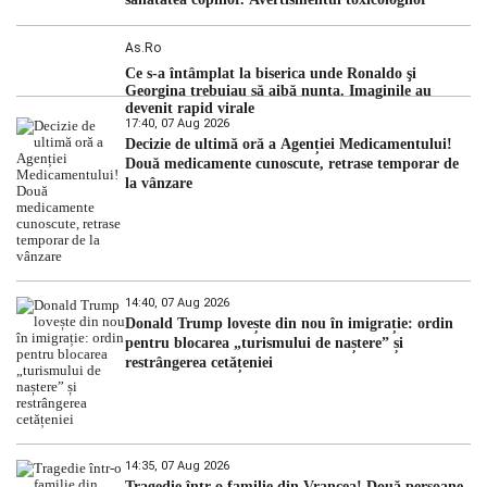
As.ro
Ce s-a întâmplat la biserica unde Ronaldo şi
Georgina trebuiau să aibă nunta. Imaginile au
devenit rapid virale
17:40, 07 Aug 2026
Decizie de ultimă oră a Agenției Medicamentului!
Două medicamente cunoscute, retrase temporar de
la vânzare
14:40, 07 Aug 2026
Donald Trump lovește din nou în imigrație: ordin
pentru blocarea „turismului de naștere” și
restrângerea cetățeniei
14:35, 07 Aug 2026
Tragedie într-o familie din Vrancea! Două persoane