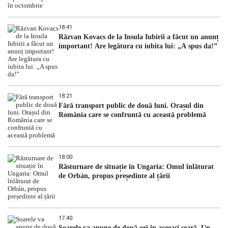
18:41
Răzvan Kovacs de la Insula Iubirii a făcut un anunț
important! Are legătura cu iubita lui: „A spus da!”
18:21
Fără transport public de două luni. Orașul din
România care se confruntă cu această problemă
18:00
Răsturnare de situație în Ungaria: Omul înlăturat
de Orbán, propus președinte al țării
17:40
Soarele va apune de două ori în aceeași seară. Un