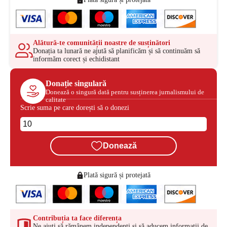
Alătură-te comunității noastre de susținători
Donația ta lunară ne ajută să planificăm și să continuăm să
informăm corect și echidistant
Donație singulară
Donează o singură dată pentru susținerea jurnalismului de
calitate
Scrie suma pe care dorești să o donezi
Donează
Plată sigură și protejată
Contribuția ta face diferența
Ne ajuți să rămânem independenți și să aducem informații de