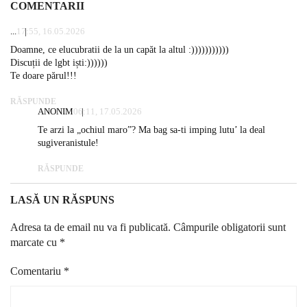
COMENTARII
...
17:55, 16.05.2026
Doamne, ce elucubratii de la un capăt la altul :)))))))))))
Discuții de lgbt iști:))))))
Te doare părul!!!
RĂSPUNDE
ANONIM
06:11, 17.05.2026
Te arzi la „ochiul maro”? Ma bag sa-ti imping lutu’ la deal
sugiveranistule!
RĂSPUNDE
LASĂ UN RĂSPUNS
Adresa ta de email nu va fi publicată.
Câmpurile obligatorii sunt
marcate cu
*
Comentariu
*