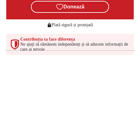
Donează
Plată sigură și protejată
Contribuția ta face diferența
Ne ajuți să rămânem independenți și să aducem informații de
care ai nevoie