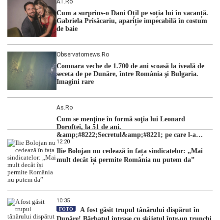
A1.ro
cu una dintre cele mai dificile perioade din punct de vedere
Cum a surprins-o Dani Oțil pe soția lui în vacanță.
hidrologic din ultimii ani. Lipsa […]
Gabriela Prisăcariu, apariție impecabilă în costum
de baie
Observatornews.ro
Comoara veche de 1.700 de ani scoasă la iveală de
seceta de pe Dunăre, între România şi Bulgaria.
Imagini rare
As.ro
Cum se menţine în formă soţia lui Leonard
Doroftei, la 51 de ani.
&amp;#8222;Secretul&amp;#8221; pe care l-a
12:20
dezvăluit
Ilie Bolojan nu cedează în fața sindicatelor: „Mai
mult decât își permite România nu putem da”
10:35
FOTO
A fost găsit trupul tânărului dispărut în
Dunăre! Bărbatul intrase cu skijetul într-un trunchi