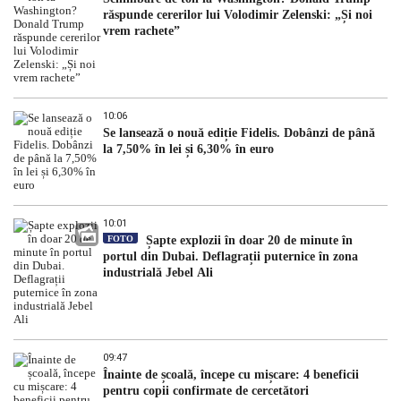
răspunde cererilor lui Volodimir Zelenski: „Și noi
vrem rachete”
10:06
Se lansează o nouă ediție Fidelis. Dobânzi de până
la 7,50% în lei și 6,30% în euro
10:01
FOTO
Șapte explozii în doar 20 de minute în
portul din Dubai. Deflagrații puternice în zona
industrială Jebel Ali
09:47
Înainte de școală, începe cu mișcare: 4 beneficii
pentru copii confirmate de cercetători