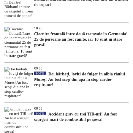
de copac!
10:25
Ciocnire frontală între două tramvaie în Germania!
25 de persoane au fost rănite, iar 10 sunt în stare
gravă!
09:50
FOTO
Doi bărbați, loviți de fulger în albia râului
Mureș! Au fost scoși din apă în stop cardio-
respirator!
08:35
FOTO
Accident grav cu trei TIR-uri! Au fost
scurgeri mari de combustibil pe șosea!