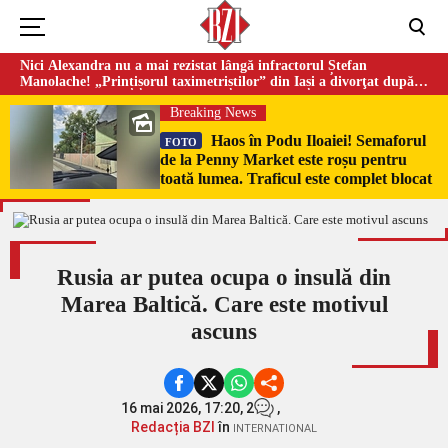
Nici Alexandra nu a mai rezistat lângă infractorul Ștefan
Manolache! „Prințișorul taximetriștilor” din Iași a divorţat după
doi ani de căsnicie
Breaking News
Haos în Podu Iloaiei! Semaforul
FOTO
de la Penny Market este roșu pentru
toată lumea. Traficul este complet blocat
Rusia ar putea ocupa o insulă din
Marea Baltică. Care este motivul
ascuns
16 mai 2026, 17:20,
2
,
Redacția BZI
în
INTERNATIONAL