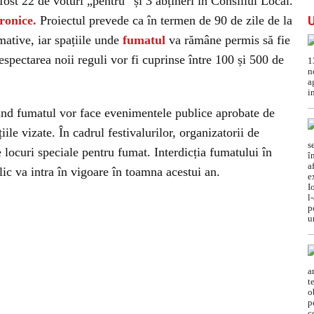
fost 22 de voturi „pentru” și 3 abțineri în Consiliul Local.
tronice.
Proiectul prevede ca în termen de 90 de zile de la
mative, iar spațiile unde
fumatul
va rămâne permis să fie
spectarea noii reguli vor fi cuprinse între 100 și 500 de
vind fumatul vor face evenimentele publice aprobate de
iile vizate. În cadrul festivalurilor, organizatorii de
locuri speciale pentru fumat. Interdicția fumatului în
blic va intra în vigoare în toamna acestui an.