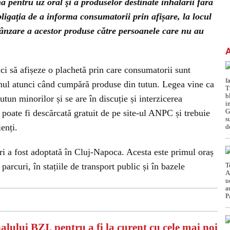
nă pentru uz oral şi a produselor destinate inhalării fără
bligaţia de a informa consumatorii prin afișare, la locul
 vânzare a acestor produse către persoanele care nu au
i să afișeze o plachetă prin care consumatorii sunt
tinul atunci când cumpără produse din tutun. Legea vine ca
tun minorilor și se are în discuție și interzicerea
 poate fi descărcată gratuit de pe site-ul ANPC și trebuie
enți.
ri a fost adoptată în Cluj-Napoca. Acesta este primul oraș
arcuri, în stațiile de transport public și în bazele
alului BZI, pentru a fi la curent cu cele mai noi