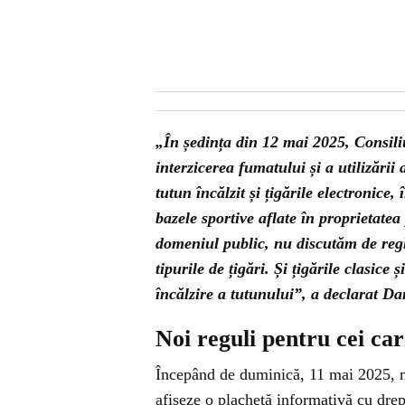
„În ședința din 12 mai 2025, Consil
interzicerea fumatului și a utilizării
tutun încălzit și țigările electronice,
bazele sportive aflate în proprietat
domeniul public, nu discutăm de regl
tipurile de țigări. Și țigările clasice
încălzire a tutunului”, a declarat D
Noi reguli pentru cei ca
Începând de duminică, 11 mai 2025, m
afișeze o plachetă informativă cu drept