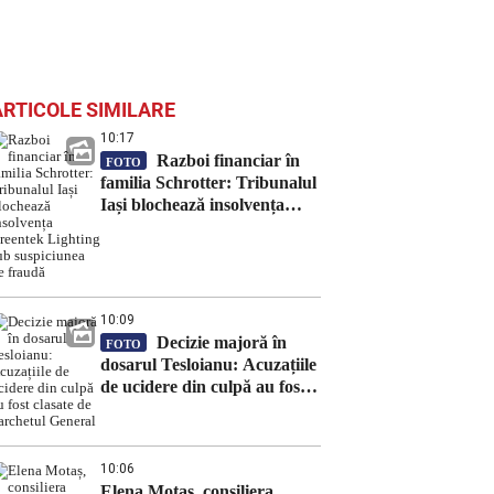
ARTICOLE SIMILARE
10:17
Razboi financiar în
FOTO
familia Schrotter: Tribunalul
Iași blochează insolvența
Greentek Lighting sub
suspiciunea de fraudă
10:09
Decizie majoră în
FOTO
dosarul Tesloianu: Acuzațiile
de ucidere din culpă au fost
clasate de Parchetul General
10:06
Elena Motaș, consiliera