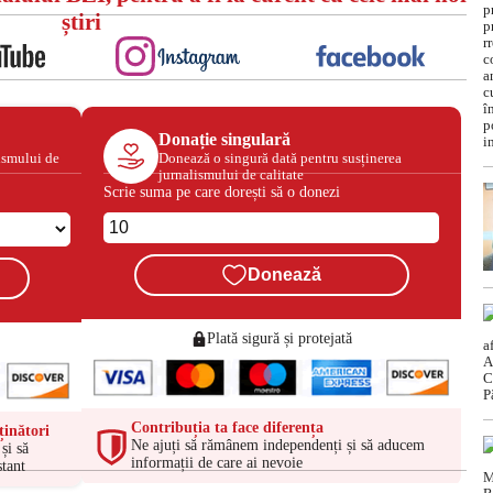
știri
Donație singulară
ismului de
Donează o singură dată pentru susținerea
jurnalismului de calitate
Scrie suma pe care dorești să o donezi
Donează
Plată sigură și protejată
Contribuția ta face diferența
ținători
Ne ajuți să rămânem independenți și să aducem
și să
informații de care ai nevoie
tant