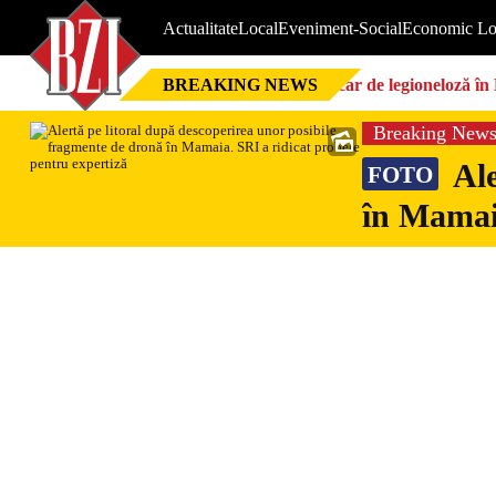
Actualitate
Local
Eveniment-Social
Economic Lo
BREAKING NEWS
Focar de legioneloză în 
Breaking New
Ale
FOTO
în Mamaia