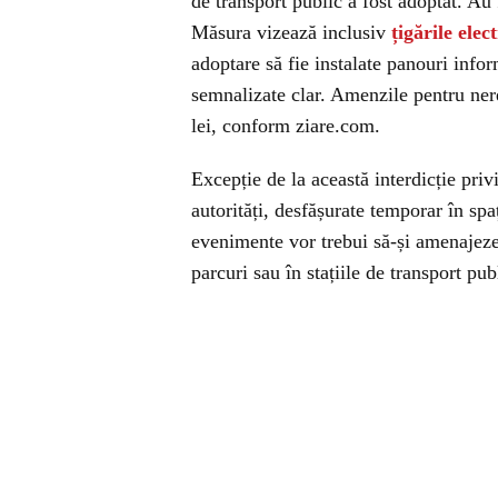
de transport public a fost adoptat. Au 
Măsura vizează inclusiv
țigările elec
adoptare să fie instalate panouri infor
semnalizate clar. Amenzile pentru nere
lei, conform ziare.com.
Excepție de la această interdicție pri
autorități, desfășurate temporar în spaț
evenimente vor trebui să-și amenajeze 
parcuri sau în stațiile de transport pu