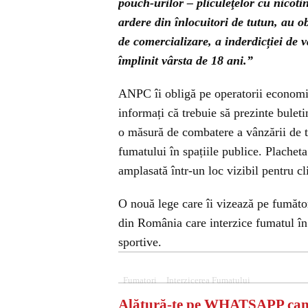
pouch-urilor – pliculeţelor cu nicoti
ardere din înlocuitori de tutun, au o
de comercializare, a inderdicției de
împlinit vârsta de 18 ani.”
ANPC îi obligă pe operatorii economic
informați că trebuie să prezinte bule
o măsură de combatere a vânzării de tu
fumatului în spațiile publice. Placheta
amplasată într-un loc vizibil pentru cli
O nouă lege care îi vizează pe fumăto
din România care interzice fumatul în p
sportive.
Fumatori
Interzicerea Fumatului
Alătură-te pe
WHATSAPP
can