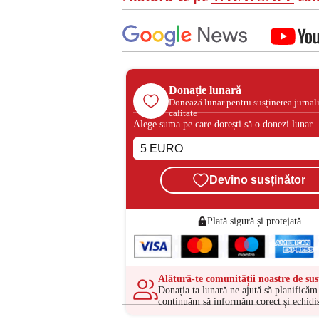
Donație lunară
Donează lunar pentru susținerea jurnal
calitate
Alege suma pe care dorești să o donezi lunar
Devino susținător
Plată sigură și protejată
Alătură-te comunității noastre de sus
Donația ta lunară ne ajută să planificăm 
continuăm să informăm corect și echidis