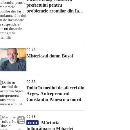
prefectului pentru
problemele rromilor din Iași,
condamnată la doi ani de
închisoare cu suspendare
într-un dosar de pornografie
infantilă
09:43
Misteriosul domn Bușoi
09:33
Doliu în mediul de afaceri din
Argeș. Antreprenorul
Constantin Pănescu a murit
09:18
Mărturia
FOTO
tulburătoare a Mihaelei