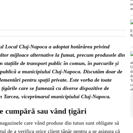
iul Local Cluj-Napoca a adoptat hotărârea privind
 altor mijloace alternative la fumat, precum produsele din
 în stațiile de transport public în comun, în parcurile și
ea publică a municipiului Cluj-Napoca. Discutăm doar de
ementări pentru spații private. Este vorba de toate
 și țigările care se fumează cu diverse dispozitive de
an Tarcea, viceprimarul municipiului Cluj-Napoca.
re cumpără sau vând țigări
agazinele care vând produse din tutun sunt obligate să
ul de a verifica orice client tânăr pentru a se asigura că