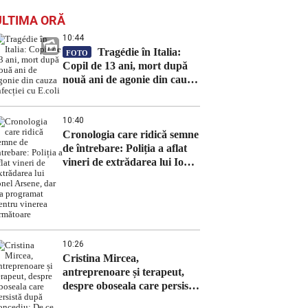
ULTIMA ORĂ
10:44
Tragédie în Italia:
FOTO
Copil de 13 ani, mort după
nouă ani de agonie din cauza
infecției cu E.coli
10:40
Cronologia care ridică semne
de întrebare: Poliția a aflat
vineri de extrădarea lui Ionel
Arsene, dar l-a programat
pentru vinerea următoare
10:26
Cristina Mircea,
antreprenoare și terapeut,
despre oboseala care persistă
după concediu: De ce nu te