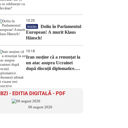
odihnești cu adevărat?
10:25
Doliu în Parlamentul
FOTO
European! A murit Klaus
Hänsch!
10:18
Iran susține că a renunțat la
un atac asupra Ucrainei
după discuții diplomatice.
Teheranul afirmă că vizase
trei obiective
BZI - EDITIA DIGITALĂ - PDF
06 august 2026