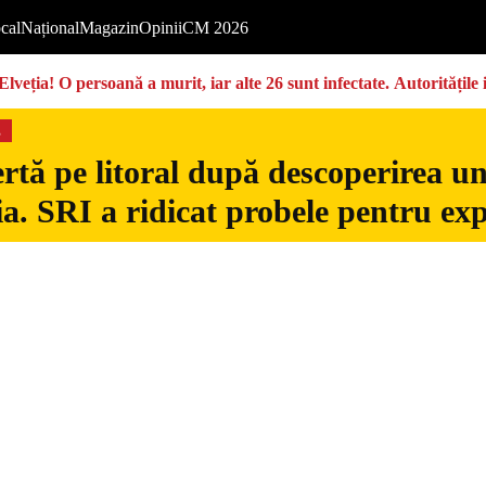
cal
Național
Magazin
Opinii
CM 2026
Elveția! O persoană a murit, iar alte 26 sunt infectate. Autoritățil
s
rtă pe litoral după descoperirea u
. SRI a ridicat probele pentru exp