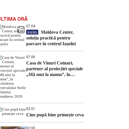
ULTIMA ORĂ
07:04
Moldova Center,
FOTO
soluția practică pentru
parcare în centrul Iașului
07:00
Casa de Vinuri Cotnari,
partener al proiecției speciale
„Mă mut la mama”, în
închiderea Festivalului Serile
Filmului Românesc 2026
02:01
Cine pupă bine primește ceva
02:00