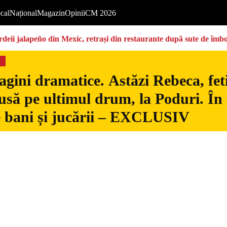
cal
Național
Magazin
Opinii
CM 2026
deii jalapeño din Mexic, retrași din restaurante după sute de îmbo
s
gini dramatice. Astăzi Rebeca, fetiț
usă pe ultimul drum, la Poduri. În s
 bani și jucării – EXCLUSIV