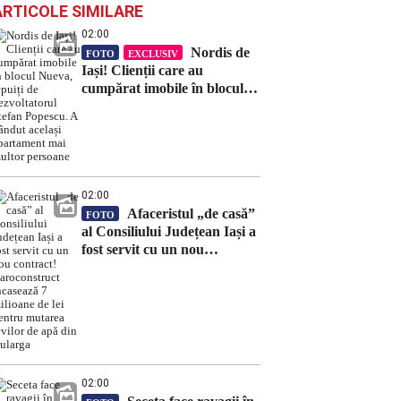
ARTICOLE SIMILARE
02:00
Nordis de
FOTO
EXCLUSIV
Iași! Clienții care au
cumpărat imobile în blocul
Nueva, țepuiți de
dezvoltatorul Ștefan Popescu.
A vândut același apartament
mai multor persoane
02:00
Afaceristul „de casă”
FOTO
al Consiliului Județean Iași a
fost servit cu un nou
contract! Daroconstruct
încasează 7 milioane de lei
pentru mutarea țevilor de
apă din Bularga
02:00