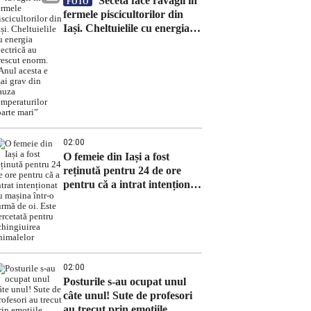
Seceta face ravagii în
FOTO
fermele piscicultorilor din
Iași. Cheltuielile cu energia
electrică au crescut enorm.
„Anul acesta e mai grav din
cauza temperaturilor foarte
mari”
02:00
O femeie din Iași a fost
reținută pentru 24 de ore
pentru că a intrat intenționat
cu mașina într-o turmă de oi.
Este cercetată pentru
schingiuirea animalelor
02:00
Posturile s-au ocupat unul
câte unul! Sute de profesori
au trecut prin emoțiile