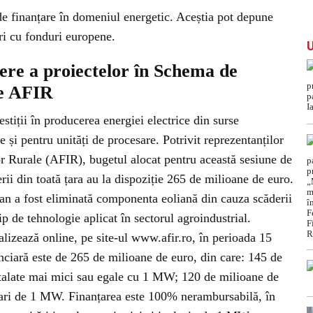
 de finanțare în domeniul energetic. Aceștia pot depune
ri cu fonduri europene.
ere a proiectelor în Schema de
de AFIR
stiții în producerea energiei electrice din surse
e și pentru unități de procesare. Potrivit reprezentanților
or Rurale (AFIR), bugetul alocat pentru această sesiune de
erii din toată țara au la dispoziție 265 de milioane de euro.
an a fost eliminată componenta eoliană din cauza scăderii
tip de tehnologie aplicat în sectorul agroindustrial.
alizează online, pe site-ul www.afir.ro, în perioada 15
nciară este de 265 de milioane de euro, din care: 145 de
stalate mai mici sau egale cu 1 MW; 120 de milioane de
mari de 1 MW. Finanțarea este 100% nerambursabilă, în