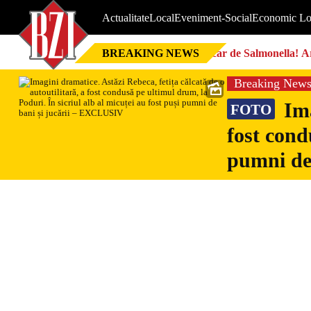
Actualitate
Local
Eveniment-Social
Economic Lo
BREAKING NEWS
Focar de Salmonella! Ar
Breaking New
Ima
FOTO
fost cond
pumni de