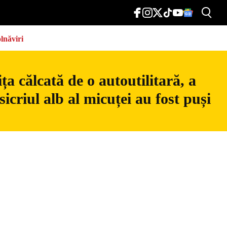
lnăviri
a călcată de o autoutilitară, a
icriul alb al micuței au fost puși