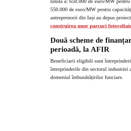
limita a: 650.000 de euro/MW pentru c
550.000 de euro/MW pentru capacități
antreprenorii din Iași au depus proiect
construirea unor parcuri fotovoltai
Două scheme de finanțare
perioadă, la AFIR
Beneficiarii eligibili sunt întreprinder
întreprinderile din sectorul industriei 
domeniul îmbunătățirilor funciare.