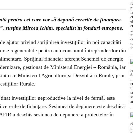
ntă pentru cei care vor să depună cererile de finanțare.
”, susține Mircea Ichim, specialist în fonduri europene.
 ajutor privind sprijinirea investițiilor în noi capacități
surse regenerabile pentru autoconsumul întreprinderilor din
 alimentare. Sprijinul financiar aferent Schemei de energie
dernizare, gestionat de Ministerul Energiei – România, iar
tat este Ministerul Agriculturii și Dezvoltării Rurale, prin
stițiilor Rurale.
stinat investițiilor neproductive la nivel de fermă, este
ă cererile de finanțare. Sesiunea de depunere este deschisă
AFIR a deschis sesiunea de depunere a proiectelor în