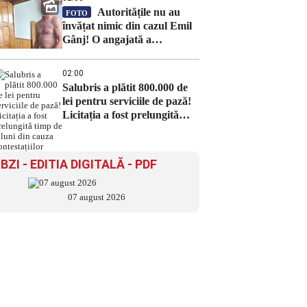
Autoritățile nu au
FOTO
învățat nimic din cazul Emil
Gânj! O angajată a
primăriei, la un pas de viol în
biroul instituției: „S-a
02:00
dezbrăcat gol-pușcă”
Salubris a plătit 800.000 de
lei pentru serviciile de pază!
Licitația a fost prelungită
timp de 8 luni din cauza
contestațiilor
BZI - EDITIA DIGITALĂ - PDF
07 august 2026