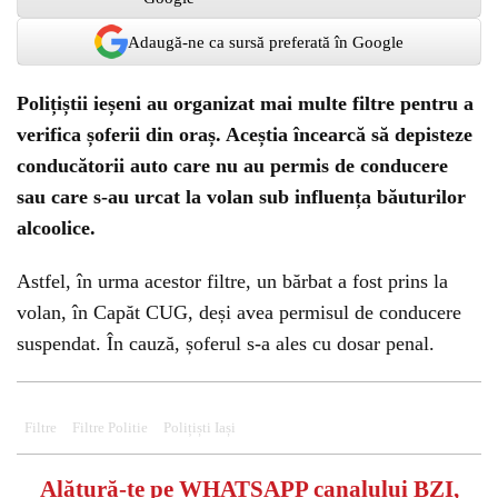
Adaugă-ne ca sursă preferată în Google
Polițiștii ieșeni au organizat mai multe filtre pentru a
verifica șoferii din oraș. Aceștia încearcă să depisteze
conducătorii auto care nu au permis de conducere
sau care s-au urcat la volan sub influența băuturilor
alcoolice.
Astfel, în urma acestor filtre, un bărbat a fost prins la
volan, în Capăt CUG, deși avea permisul de conducere
suspendat. În cauză, șoferul s-a ales cu dosar penal.
Could not play video.
There was a problem trying to load the video.
Error code: html5_video:4
Filtre
Filtre Politie
Polițiști Iași
Alătură-te pe
WHATSAPP
canalului BZI,