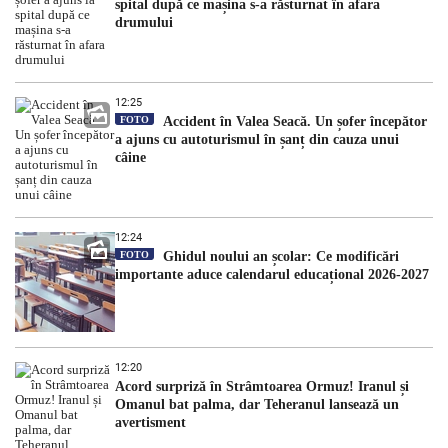
spital după ce mașina s-a răsturnat în afara
drumului
12:25
FOTO
Accident în Valea Seacă. Un șofer începător
a ajuns cu autoturismul în șanț din cauza unui
câine
12:24
FOTO
Ghidul noului an școlar: Ce modificări
importante aduce calendarul educațional 2026-2027
12:20
Acord surpriză în Strâmtoarea Ormuz! Iranul și
Omanul bat palma, dar Teheranul lansează un
avertisment