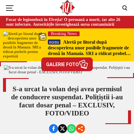
Focar de legioneloză în Elveția! O persoană a murit, iar alte 26
sunt infectate. Autoritățile investighează sursa contaminării
Breaking News
Alertă pe litoral după
FOTO
descoperirea unor posibile fragmente de
dronă în Mamaia. SRI a ridicat probele
pentru expertiză
GALERIE FOTO
4
S-a urcat la volan deși avea permisul
de conducere suspendat. Polițiștii i-au
facut dosar penal – EXCLUSIV,
FOTO/VIDEO