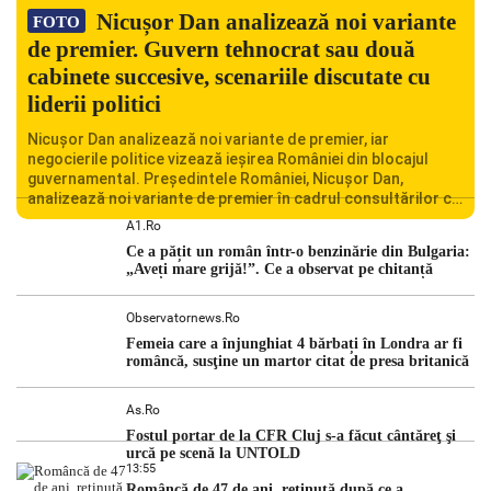
Nicușor Dan analizează noi variante
FOTO
de premier. Guvern tehnocrat sau două
cabinete succesive, scenariile discutate cu
liderii politici
Nicușor Dan analizează noi variante de premier, iar
negocierile politice vizează ieșirea României din blocajul
guvernamental. Președintele României, Nicușor Dan,
analizează noi variante de premier în cadrul consultărilor cu
liderii politici. Ciprian Ciucu vorbește despre scenariul unui
A1.ro
guvern tehnocrat și despre posibilitatea a două cabinete
Ce a pățit un român într-o benzinărie din Bulgaria:
succesive. Nicușor Dan analizează noi variante de premier
„Aveți mare grijă!”. Ce a observat pe chitanță
România traversează […]
Observatornews.ro
Femeia care a înjunghiat 4 bărbați în Londra ar fi
româncă, susţine un martor citat de presa britanică
As.ro
Fostul portar de la CFR Cluj s-a făcut cântăreţ şi
urcă pe scenă la UNTOLD
13:55
Româncă de 47 de ani, reținută după ce a