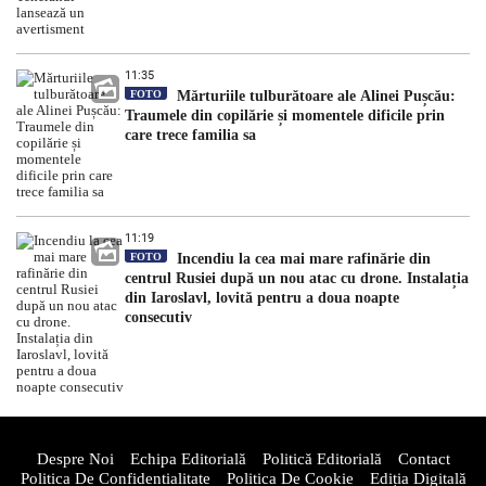
11:35
FOTO
Mărturiile tulburătoare ale Alinei Pușcău:
Traumele din copilărie și momentele dificile prin
care trece familia sa
11:19
FOTO
Incendiu la cea mai mare rafinărie din
centrul Rusiei după un nou atac cu drone. Instalația
din Iaroslavl, lovită pentru a doua noapte
consecutiv
Despre Noi
Echipa Editorială
Politică Editorială
Contact
Politica De Confidentialitate
Politica De Cookie
Ediția Digitală