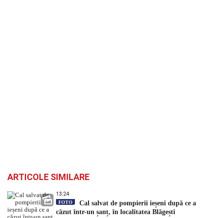
ARTICOLE SIMILARE
13:24
FOTO
Cal salvat de pompierii ieșeni după ce a
căzut într-un șanț, în localitatea Blăgești