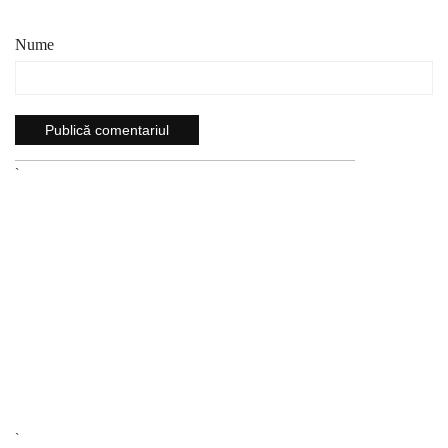
Nume
`
`