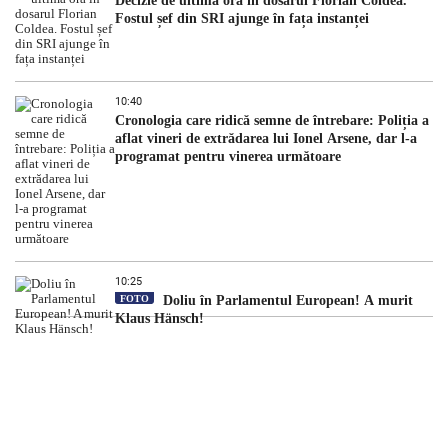
Decizie de ultimă oră în dosarul Florian Coldea.
Fostul șef din SRI ajunge în fața instanței
10:40
Cronologia care ridică semne de întrebare: Poliția a
aflat vineri de extrădarea lui Ionel Arsene, dar l-a
programat pentru vinerea următoare
10:25
FOTO
Doliu în Parlamentul European! A murit
Klaus Hänsch!