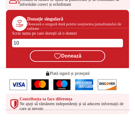
informăm corect și echidistant
Donație singulară
Donează o singură dată pentru susținerea jurnalismului de
calitate
Scrie suma pe care dorești să o donezi
Donează
Plată sigură și protejată
Contribuția ta face diferența
Ne ajuți să rămânem independenți și să aducem informații de
care ai nevoie