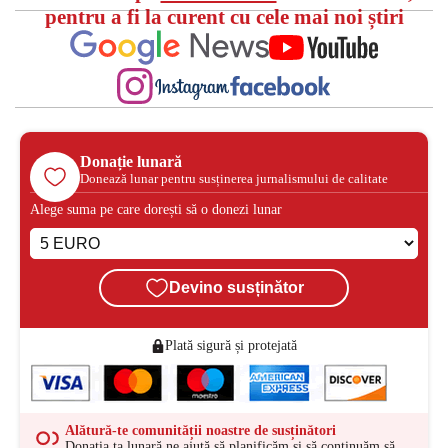
pentru a fi la curent cu cele mai noi știri
Donație lunară
Donează lunar pentru susținerea jurnalismului de calitate
Alege suma pe care dorești să o donezi lunar
Devino susținător
Plată sigură și protejată
Alătură-te comunității noastre de susținători
Donația ta lunară ne ajută să planificăm și să continuăm să