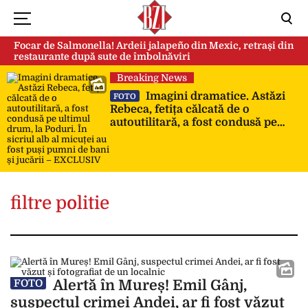
Focar de Salmonella! Ardeii jalapeño din Mexic, retrași din
restaurante după sute de îmbolnăviri
Breaking News
Imagini dramatice. Astăzi
FOTO
Rebeca, fetița călcată de o
autoutilitară, a fost condusă pe
ultimul drum, la Poduri. În sicriul
alb al micuței au fost puși pumni
de bani și jucării – EXCLUSIV
filtre politie
Alertă în Mureș! Emil Gânj,
FOTO
suspectul crimei Andei, ar fi fost văzut