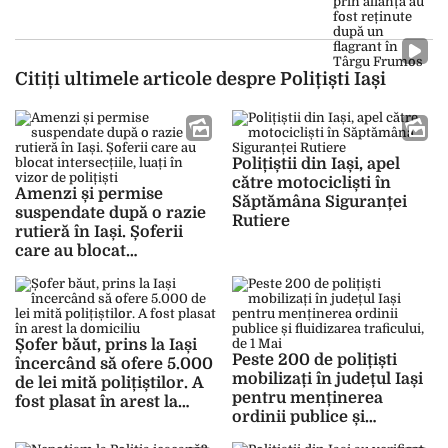
Citiți ultimele articole despre Polițiști Iași
Polițiștii din Iași, apel
către motocicliști în
Amenzi și permise
Săptămâna Siguranței
suspendate după o razie
Rutiere
rutieră în Iași. Șoferii
care au blocat
intersecțiile, luați în
vizor de polițiști
Șofer băut, prins la Iași
Peste 200 de polițiști
încercând să ofere 5.000
mobilizați în județul Iași
de lei mită polițiștilor. A
pentru menținerea
fost plasat în arest la
ordinii publice și
domiciliu
fluidizarea traficului, de 1