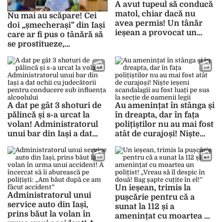
A avut tupeul să conducă
matol, chiar dacă nu
Nu mai au scăpare! Cei
avea permis! Un tânăr
doi „șmecherași” din Iași
ieșean a provocat un
care ar fi pus o tânără să
accident și s-a pus rău cu
se prostitueze,
polițiștii pentru regulile
amenințând-o cu imagini
încălcate
compromițătoare, au
fost trimiși în judecată
A dat pe gât 3 shoturi de
Au amenințat în stânga și
pălincă și s-a urcat la
în dreapta, dar în fața
volan! Administratorul
polițiștilor nu au mai fost
unui bar din Iași a dat
atât de curajoși! Niște
ochii cu judecătorii
ieșeni scandalagii au fost
pentru conducere sub
luați pe sus la secție de
influența alcoolului
oamenii legii
Un ieșean, trimis la
Administratorul unui
pușcărie pentru că a
service auto din Iași,
sunat la 112 și a
prins băut la volan în
amenințat cu moartea un