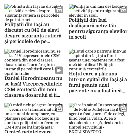
de substanțe interzise
Polițiștii din Iași
Polițiștii din Iași au
desfășoară activități
discutat cu 346 de elevi
pentru siguranța elevilor
despre siguranța rutieră
în școli
și pericolele de pe
internet
Hoțul care a pătruns
Daniel Horodniceanu nu
într-un spital din Iași și a
se lasă! Vicepreședintele
furat geanta unei
CSM contestă din nou
paciente nu a fost încă
clasarea dosarului și îi
identificat! Polițiștii
urmărește în instanță pe
continuă cercetările
polițiștii care l-au oprit în
trafic
O mică neînțelegere