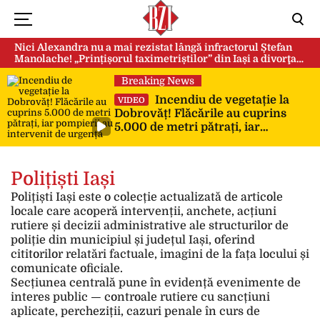
Nici Alexandra nu a mai rezistat lângă infractorul Ștefan
Manolache! „Prințișorul taximetriștilor” din Iași a divorţat
după doi ani de căsnicie
Breaking News
Incendiu de vegetație la
VIDEO
Dobrovăț! Flăcările au cuprins
5.000 de metri pătrați, iar
pompierii au intervenit de urgență
Polițiști Iași
Polițiști Iași este o colecție actualizată de articole
locale care acoperă intervenții, anchete, acțiuni
rutiere și decizii administrative ale structurilor de
poliție din municipiul și județul Iași, oferind
cititorilor relatări factuale, imagini de la fața locului și
comunicate oficiale.
Secțiunea centrală pune în evidență evenimente de
interes public — controale rutiere cu sancțiuni
aplicate, percheziții, cazuri penale în curs de