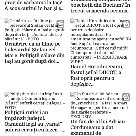
prag de sărbători la Iași!
boscheții din Bucium? În
A scos cuțitul în bar și și-
trecut suspenda permise
a atacat rivalul. I-a sărit
parcând pe contrasens!
„șmecheria” din cap
Șefii de la Poliția Rutieră
când l-au încătușat
Iași ar trebui să-și dea
polițiștii –
demisia – GALERIE
EXCLUSIV/FOTO
FOTO
Urmărire ca în filme pe
bulevardul Ștefan cel
Mare. Polițiștii călare din
Iași au gonit după doi
Daniel Horodniceanu,
hoți: „Au furat de la o
fostul șef al DIICOT, a
bătrânică” – FOTO
fost oprit pentru o
depășire
neregulamentară! I-a
amenințat pe agenți cu
șeful IPJ Iași. Supărat că
nu a fost recunoscut:
Polițiștii rutieri au
„Știți ce mă miră? Chiar
împânzit județul.
spuneți că nu mă
Un fan de-al lui Adrian
Oamenii legii au „vânat”
cunoașteți” –
Corduneanu a dat
șoferii certați cu legea –
ÎNREGISTRARE VIDEO
examenul de
FOTO