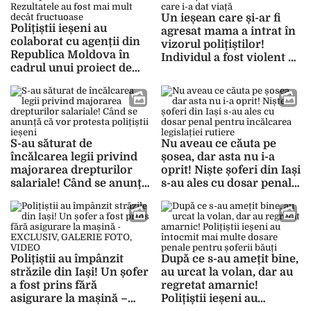
Un ieșean care și-ar fi
Polițiștii ieșeni au
agresat mama a intrat în
colaborat cu agenții din
vizorul polițiștilor!
Republica Moldova în
Individul a fost violent și
cadrul unui proiect de
în trecut cu femeia care
cooperare
i-a dat viață
transfrontalieră!
Rezultatele au fost mai
mult decât fructuoase
S-au săturat de
Nu aveau ce căuta pe
încălcarea legii privind
șosea, dar asta nu i-a
majorarea drepturilor
oprit! Niște șoferi din Iași
salariale! Când se anunță
s-au ales cu dosar penal
că vor protesta polițiștii
pentru încălcarea
ieșeni
legislației rutiere
Polițiștii au împânzit
După ce s-au amețit bine,
străzile din Iași! Un șofer
au urcat la volan, dar au
a fost prins fără
regretat amarnic!
asigurare la mașină –
Polițiștii ieșeni au