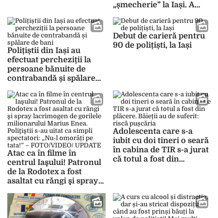
„șmecherie” la Iași. A
spart 14 magazine pentru
a face rost de țigările
preferate – EXCLUSIV
Debut de carieră pentru
90 de polițiști, la Iași
Polițiștii din Iași au
efectuat percheziții la
persoane bănuite de
contrabandă și spălare
de bani
Adolescenta care s-a
iubit cu doi tineri o seară
în cabina de TIR s-a jurat
Atac ca în filme în
că totul a fost din
centrul Iaşului! Patronul
plăcere. Băieții au de
de la Rodotex a fost
suferit: riscă pușcăria
asaltat cu răngi şi spray
lacrimogen de gorilele
milionarului Marius
Enea. Poliţiştii s-au uitat