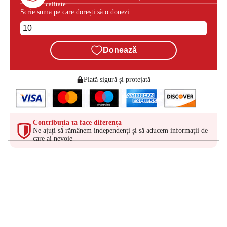
calitate
Scrie suma pe care dorești să o donezi
Donează
Plată sigură și protejată
Contribuția ta face diferența
Ne ajuți să rămânem independenți și să aducem informații de
care ai nevoie