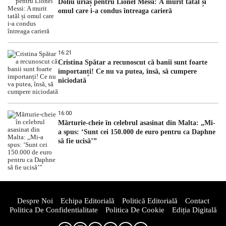
Doliu uriaș pentru Lionel Messi: A murit tatăl și
omul care i-a condus întreaga carieră
16:21
Cristina Spătar a recunoscut că banii sunt foarte
importanți! Ce nu va putea, însă, să cumpere
niciodată
16:00
Mărturie-cheie în celebrul asasinat din Malta: „Mi-
a spus: ‘Sunt cei 150.000 de euro pentru ca Daphne
să fie ucisă’”
Despre Noi
Echipa Editorială
Politică Editorială
Contact
Politica De Confidentialitate
Politica De Cookie
Ediția Digitală