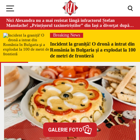
Nici Alexandra nu a mai rezistat lângă infractorul Ștefan
Manolache! „Prințișorul taximetriștilor” din Iași a divorţat după
doi ani de căsnicie
Breaking News
Incident la graniță! O dronă a intrat din
România în Bulgaria şi a explodat la 100
de metri de frontieră
GALERIE FOTO
4