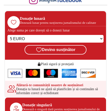
Donație lunară
Donează lunar pentru susținerea jurnalismului de calitate
Alege suma pe care dorești să o donezi lunar
Devino susținător
Plată sigură și protejată
Alătură-te comunității noastre de susținători
Donația ta lunară ne ajută să planificăm și să continuăm să
informăm corect și echidistant
Donație singulară
Donează o singură dată pentru susținerea jurnalismului de