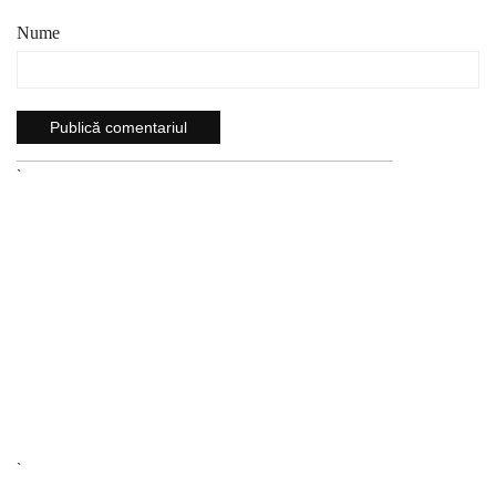
Nume
`
`