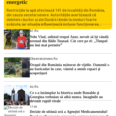
energetic
Restricțiile la apă afectează 141 de localități din România,
din cauza secetei severe. Autoritățile avertizează că
debitele râurilor și ale Dunării rămân la niveluri foarte
scăzute, iar situația influențează inclusiv funcționarea
Centralei Nucleare de la Cernavodă. România se confruntă
A1.ro
cu una dintre cele mai dificile perioade din punct de vedere
Nelu Vlad, solistul trupei Azur, nevoit să își vândă
hidrologic din ultimii ani. Lipsa […]
terenul din Băile Tușnad. Cât cere pe el: „Timpul
nu îmi mai permite”
Observatornews.ro
Oraşul din România măturat de vijelie. Oamenii s-
au baricadat în case, vântul a smuls copaci şi
acoperişuri
As.ro
Ce s-a întâmplat la biserica unde Ronaldo şi
Georgina trebuiau să aibă nunta. Imaginile au
devenit rapid virale
17:40
Decizie de ultimă oră a Agenției Medicamentului!