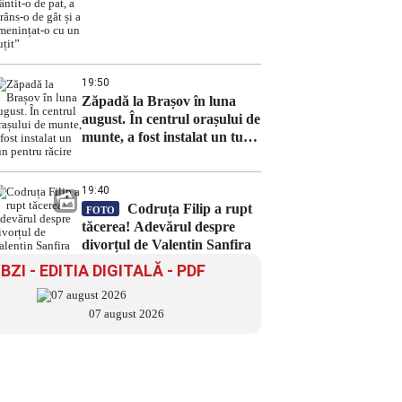
fizic, a trântit-o de pat, a
strâns-o de gât și a
amenințat-o cu un cuțit”
19:50
Zăpadă la Brașov în luna
august. În centrul orașului de
munte, a fost instalat un tun
pentru răcire
19:40
Codruța Filip a rupt
FOTO
tăcerea! Adevărul despre
divorțul de Valentin Sanfira
BZI - EDITIA DIGITALĂ - PDF
07 august 2026