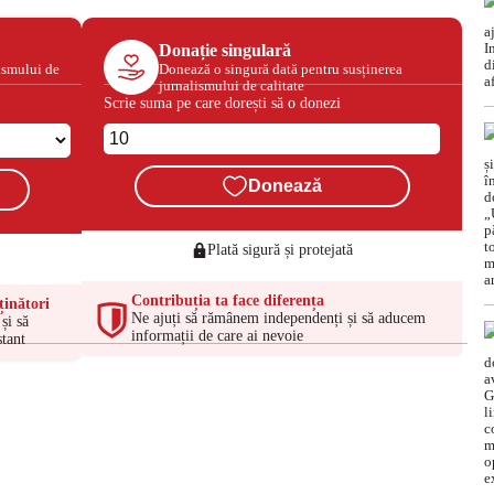
Donație singulară
ismului de
Donează o singură dată pentru susținerea
jurnalismului de calitate
Scrie suma pe care dorești să o donezi
Donează
Plată sigură și protejată
Contribuția ta face diferența
ținători
Ne ajuți să rămânem independenți și să aducem
și să
informații de care ai nevoie
tant