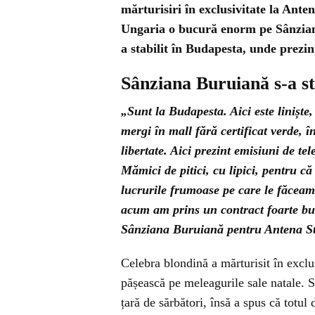
mărturisiri în exclusivitate la Anten
Ungaria o bucură enorm pe Sânzian
a stabilit în Budapesta, unde prezin
Sânziana Buruiană s-a st
„Sunt la Budapesta. Aici este liniște,
mergi în mall fără certificat verde, î
libertate. Aici prezint emisiuni de t
Mămici de pitici, cu lipici, pentru că
lucrurile frumoase pe care le făceam 
acum am prins un contract foarte bun 
Sânziana Buruiană pentru Antena St
Celebra blondină a mărturisit în exclu
pășească pe meleagurile sale natale. Se
țară de sărbători, însă a spus că totul