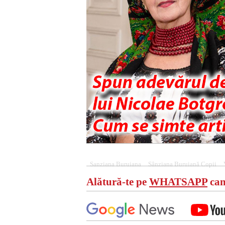
Sanziana Buruiana
Sânziana Buruiană Copii
Alătură-te pe
WHATSAPP
can