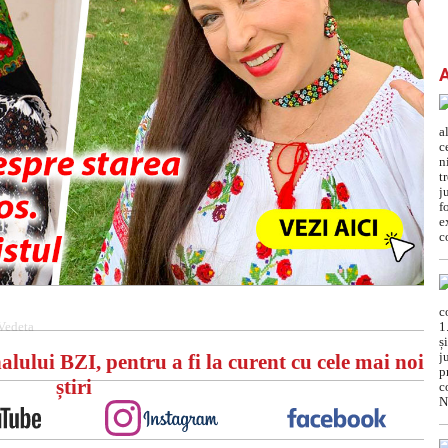
Vedeta
alului BZI, pentru a fi la curent cu cele mai noi
știri