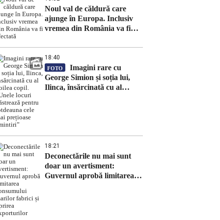
Noul val de căldură care
ajunge în Europa. Inclusiv
vremea din România va fi
afectată
18:40
Imagini rare cu
FOTO
George Simion și soția lui,
Ilinca, însărcinată cu al
doilea copil. „Unele locuri
păstrează pentru totdeauna
cele mai prețioase amintiri”
18:21
Deconectările nu mai sunt
doar un avertisment:
Guvernul aprobă limitarea
consumului marilor fabrici și
oprirea exporturilor