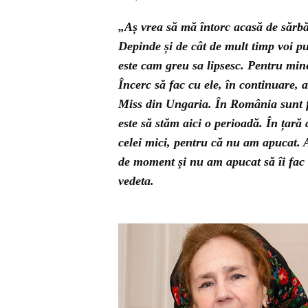
„Aș vrea să mă întorc acasă de sărbăt
Depinde și de cât de mult timp voi pu
este cam greu sa lipsesc. Pentru mine 
Încerc să fac cu ele, în continuare, a
Miss din Ungaria. În România sunt fo
este să stăm aici o perioadă. În țară 
celei mici, pentru că nu am apucat. A
de moment și nu am apucat să îi fac a
vedeta.