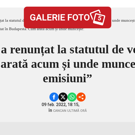
GALERIE FOTO
5
at la statutul de vedetă și s-a mutat în Budapesta. Cum arată acum și unde munceșt
 renunțat la statutul de ve
rată acum și unde munceș
emisiuni”
09 feb. 2022, 18:15,
în
CANCAN ULTIMĂ ORĂ