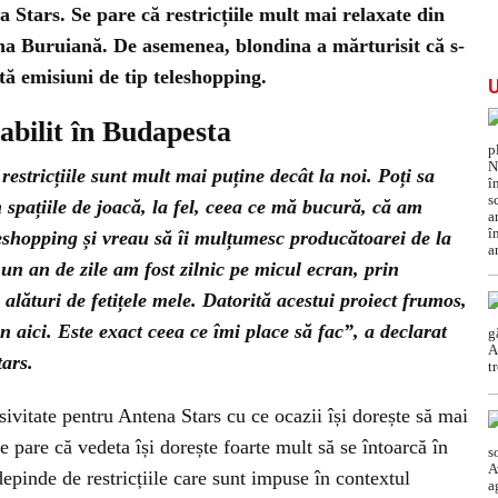
a Stars. Se pare că restricțiile mult mai relaxate din
a Buruiană. De asemenea, blondina a mărturisit că s-
tă emisiuni de tip teleshopping.
abilit în Budapesta
 restricțiile sunt mult mai puține decât la noi. Poți sa
n spațiile de joacă, la fel, ceea ce mă bucură, că am
eleshopping și vreau să îi mulțumesc producătoarei de la
 un an de zile am fost zilnic pe micul ecran, prin
alături de fetițele mele. Datorită acestui proiect frumos,
aici. Este exact ceea ce îmi place să fac”, a declarat
ars.
sivitate pentru Antena Stars cu ce ocazii își dorește să mai
 pare că vedeta își dorește foarte mult să se întoarcă în
 depinde de restricțiile care sunt impuse în contextul