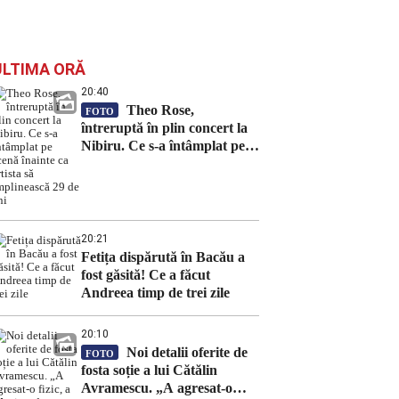
ULTIMA ORĂ
20:40
Theo Rose,
FOTO
întreruptă în plin concert la
Nibiru. Ce s-a întâmplat pe
scenă înainte ca artista să
împlinească 29 de ani
20:21
Fetița dispărută în Bacău a
fost găsită! Ce a făcut
Andreea timp de trei zile
20:10
Noi detalii oferite de
FOTO
fosta soție a lui Cătălin
Avramescu. „A agresat-o