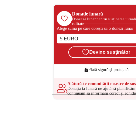
Donație lunară
Donează lunar pentru susținerea jurnal
calitate
Alege suma pe care dorești să o donezi lunar
Devino susținător
Plată sigură și protejată
Alătură-te comunității noastre de sus
Donația ta lunară ne ajută să planificăm 
continuăm să informăm corect și echidis