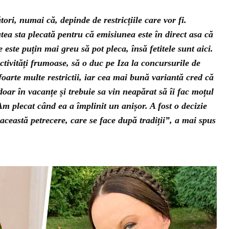
ori, numai că, depinde de restricțiile care vor fi.
tea sta plecată pentru că emisiunea este în direct asa că
este puțin mai greu să pot pleca, însă fetitele sunt aici.
ctivități frumoase, să o duc pe Iza la concursurile de
arte multe restrictii, iar cea mai bună variantă cred că
doar în vacanțe și trebuie sa vin neapărat să îi fac moțul
m plecat când ea a împlinit un anișor. A fost o decizie
ceastă petrecere, care se face după tradiții”, a mai spus