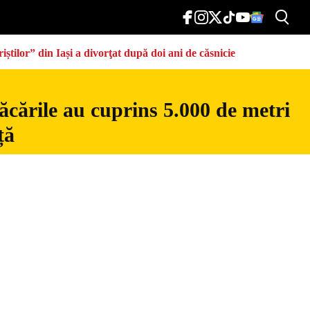
știlor” din Iași a divorţat după doi ani de căsnicie
ăcările au cuprins 5.000 de metri
ță