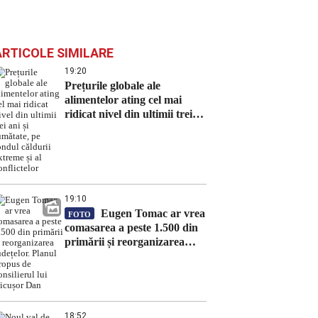
ARTICOLE SIMILARE
19:20
Prețurile globale ale
alimentelor ating cel mai
ridicat nivel din ultimii trei
ani și jumătate, pe fondul
căldurii extreme și al
conflictelor
19:10
Eugen Tomac ar vrea
FOTO
comasarea a peste 1.500 din
primării și reorganizarea
județelor. Planul propus de
consilierul lui Nicușor Dan
18:52