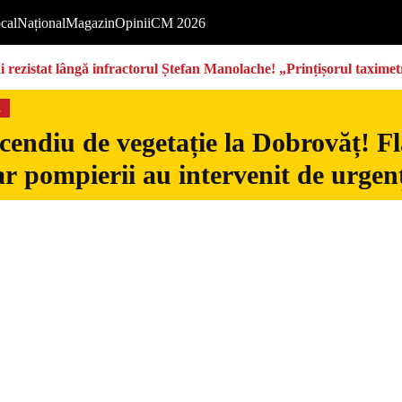
cal
Național
Magazin
Opinii
CM 2026
rezistat lângă infractorul Ștefan Manolache! „Prințișorul taximetri
s
cendiu de vegetație la Dobrovăț! Fl
iar pompierii au intervenit de urgen