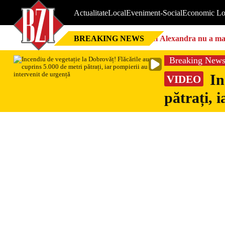
Actualitate
Local
Eveniment-Social
Economic Lo
BREAKING NEWS
Nici Alexandra nu a mai 
Breaking New
In
VIDEO
pătrați, 