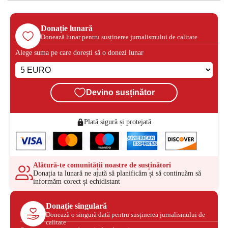
Donație lunară
Donează lunar pentru susținerea jurnalismului de calitate
Alege suma pe care dorești să o donezi lunar
Devino susținător
Plată sigură și protejată
Alătură-te comunității noastre de susținători
Donația ta lunară ne ajută să planificăm și să continuăm să
informăm corect și echidistant
Donație singulară
Donează o singură dată pentru susținerea jurnalismului de
calitate