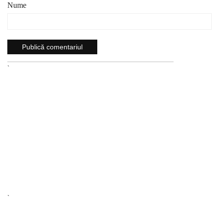
Nume
`
`