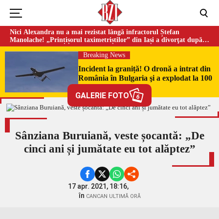
Nici Alexandra nu a mai rezistat lângă infractorul Ștefan
Manolache! „Prințișorul taximetriștilor” din Iași a divorţat după
doi ani de căsnicie
Breaking News
Incident la graniță! O dronă a intrat din
România în Bulgaria şi a explodat la 100
de metri de frontieră
GALERIE FOTO
6
Sânziana Buruiană, veste șocantă: „De
cinci ani și jumătate eu tot alăptez”
17 apr. 2021, 18:16,
în
CANCAN ULTIMĂ ORĂ