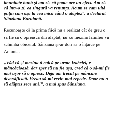
imunitate bună și am zis că poate are un efect. Am zis
că într-o zi, ea singură va renunța. Acum se cam uită
puțin cam așa la cea mică când o alăptez”, a declarat
Sânziana Buruiană.
Recunoaște că la prima fiică nu a realizat cât de greu o
să fie să o oprească din alăptat, iar cu mezina familiei va
schimba obiceiul. Sânziana și-ar dori să o înțarce pe
Antonia.
„Văd că și mezina îi calcă pe urme Izabelei, e
mâncăcioasă, dar sper să nu fie așa, cred că o să-mi fie
mai ușor să o opresc. Deja am trecut pe mâncare
diversificată. Vreau să-mi revin mai repede. Doar nu o
să alăptez zece ani!”, a mai spus Sânziana.