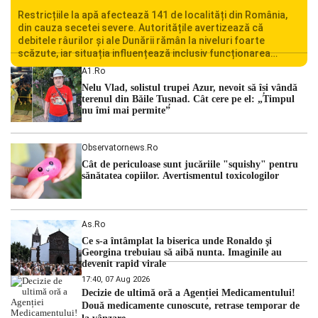
Restricțiile la apă afectează 141 de localități din România,
din cauza secetei severe. Autoritățile avertizează că
debitele râurilor și ale Dunării rămân la niveluri foarte
scăzute, iar situația influențează inclusiv funcționarea
Centralei Nucleare de la Cernavodă. România se confruntă
A1.ro
cu una dintre cele mai dificile perioade din punct de vedere
Nelu Vlad, solistul trupei Azur, nevoit să își vândă
hidrologic din ultimii ani. Lipsa […]
terenul din Băile Tușnad. Cât cere pe el: „Timpul
nu îmi mai permite”
Observatornews.ro
Cât de periculoase sunt jucăriile "squishy" pentru
sănătatea copiilor. Avertismentul toxicologilor
As.ro
Ce s-a întâmplat la biserica unde Ronaldo şi
Georgina trebuiau să aibă nunta. Imaginile au
devenit rapid virale
17:40, 07 Aug 2026
Decizie de ultimă oră a Agenției Medicamentului!
Două medicamente cunoscute, retrase temporar de