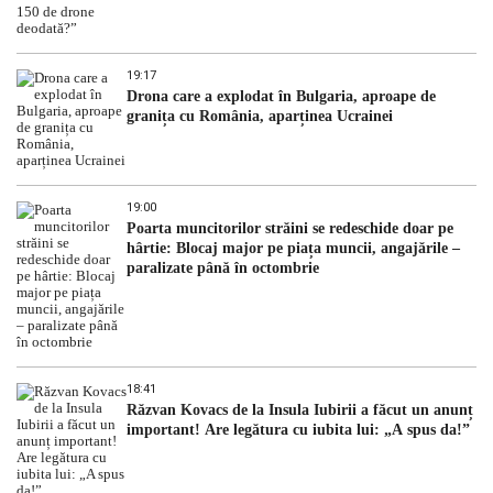
19:17
Drona care a explodat în Bulgaria, aproape de
granița cu România, aparținea Ucrainei
19:00
Poarta muncitorilor străini se redeschide doar pe
hârtie: Blocaj major pe piața muncii, angajările –
paralizate până în octombrie
18:41
Răzvan Kovacs de la Insula Iubirii a făcut un anunț
important! Are legătura cu iubita lui: „A spus da!”