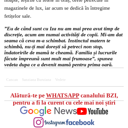
noapte, ieșirile cu fetele în oraș, orele petrecute în
magazinele de lux, iar acum se dedică în întregime
fetițelor sale.
”Eu de când sunt cu Iza nu am mai prea avut timp de
discreție, acum am numai activități de copii. Mi-am dat
seama că ceva m-a schimbat. Instinctul matern te
schimbă, nu-ți mai dorești să petreci non stop,
îndatoririle de mamă te cheamă. Familia și lucrurile
făcute împreună sunt mult mai frumoase”, spunea
vedeta dupa ce a devenit mamă pentru prima oară.
Cancan
Sanziana Buruiana
Vedete
Alătură-te pe
WHATSAPP
canalului BZI,
pentru a fi la curent cu cele mai noi știri