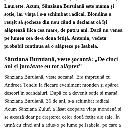
Laurette. Acum, Sânziana Buruiană este mama și
soție, iar viața i s-a schimbat radical. Blondina a
reușit să șocheze din nou când a declarat că își
alăptează fiica cea mare, de patru ani. Dacă nu venea
pe lumea cea de-a doua fetiță, Antonia, vedeta
probabil continua să o alăpteze pe Isabela.
Sânziana Buruiană, veste șocantă: „De cinci
ani și jumătate eu tot alăptez”
Sânziana Buruiană, veste șocantă. Era împreună cu
Andreea Tonciu la fiecare eveniment monden și apărea
deseori în scandaluri. După ce a devenit soție și mamă.
Sânziana Buruiană, 36 de ani, s-a schimbat radical.
Acum Sânziana Zuluf, a lăsat deoparte viața mondenă și
se axează doar pe creșterea celor două fetițe ale sale. În
urmă cu cinci ani a adus-o pe lume pe Isabela, pe care a