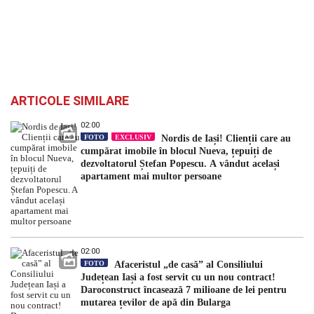
ARTICOLE SIMILARE
02:00
FOTO
EXCLUSIV
Nordis de Iași! Clienții care au
cumpărat imobile în blocul Nueva, țepuiți de
dezvoltatorul Ștefan Popescu. A vândut același
apartament mai multor persoane
02:00
FOTO
Afaceristul „de casă” al Consiliului
Județean Iași a fost servit cu un nou contract!
Daroconstruct încasează 7 milioane de lei pentru
mutarea țevilor de apă din Bularga