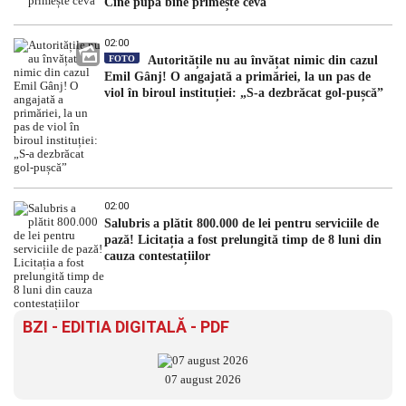
Cine pupă bine primește ceva
02:00
FOTO
Autoritățile nu au învățat nimic din cazul
Emil Gânj! O angajată a primăriei, la un pas de
viol în biroul instituției: „S-a dezbrăcat gol-pușcă”
02:00
Salubris a plătit 800.000 de lei pentru serviciile de
pază! Licitația a fost prelungită timp de 8 luni din
cauza contestațiilor
BZI - EDITIA DIGITALĂ - PDF
07 august 2026