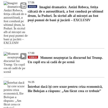
17:06
FOTO
Imagini dramatice. Astăzi Rebeca, fetița
călcată de o autoutilitară, a fost condusă pe ultimul
drum, la Poduri. În sicriul alb al micuței au fost
puși pumni de bani și jucării – EXCLUSIV
17:00
VIDEO
Moment neașteptat la discursul lui Trump.
Un copil era să cadă de pe scenă
16:25
Întrebat dacă își cere scuze pentru criza economică,
Ilie Bolojan a răspuns: „Am făcut ceea ce trebuie”