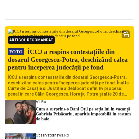
ARTICOL RECOMANDAT
ÎCCJ a respins contestațiile din
FOTO
dosarul Georgescu-Potra, deschizând calea
pentru începerea judecății pe fond
ÎCCJ a respins contestațiile din dosarul Georgescu-Potra,
deschizând calea pentru începerea judecății pe fond. Înalta
Curte de Casație și Justiție a deblocat definitiv procesul
penal în care Călin Georgescu, Horațiu Potra și alte 20 de
persoane sunt acuzați de acțiuni îndreptate împotriva
A1.ro
ordinii constituționale. În ședința din camera preliminară,
Cum a surprins-o Dani Oțil pe soția lui în vacanță.
judecătorii de la instanța supremă au […]
Gabriela Prisăcariu, apariție impecabilă în costum
de baie
Observatornews.ro