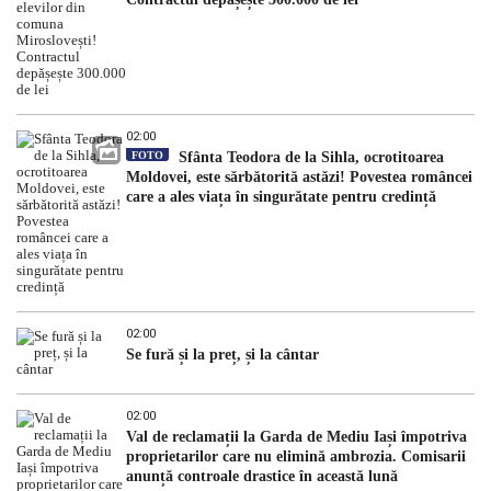
02:00
FOTO
Sfânta Teodora de la Sihla, ocrotitoarea
Moldovei, este sărbătorită astăzi! Povestea româncei
care a ales viața în singurătate pentru credință
02:00
Se fură și la preț, și la cântar
02:00
Val de reclamații la Garda de Mediu Iași împotriva
proprietarilor care nu elimină ambrozia. Comisarii
anunță controale drastice în această lună