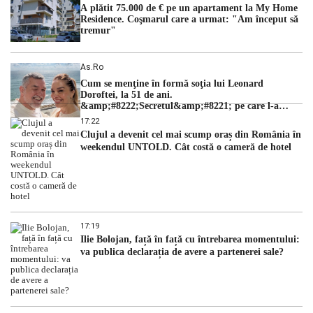
A plătit 75.000 de € pe un apartament la My Home
Residence. Coşmarul care a urmat: "Am început să
tremur"
As.ro
Cum se menţine în formă soţia lui Leonard
Doroftei, la 51 de ani.
&amp;#8222;Secretul&amp;#8221; pe care l-a
dezvăluit
17:22
Clujul a devenit cel mai scump oraș din România în
weekendul UNTOLD. Cât costă o cameră de hotel
17:19
Ilie Bolojan, față în față cu întrebarea momentului:
va publica declarația de avere a partenerei sale?