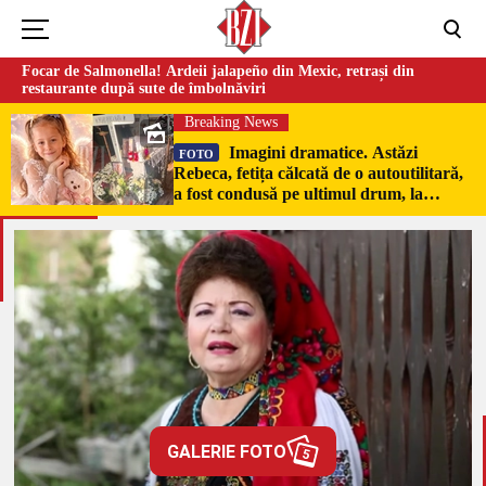
Focar de Salmonella! Ardeii jalapeño din Mexic, retrași din
restaurante după sute de îmbolnăviri
Breaking News
Imagini dramatice. Astăzi
FOTO
Rebeca, fetița călcată de o autoutilitară,
a fost condusă pe ultimul drum, la
Poduri. În sicriul alb al micuței au fost
puși pumni de bani și jucării –
EXCLUSIV
GALERIE FOTO
5