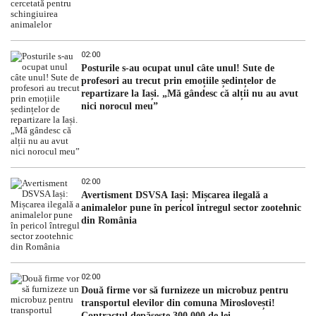
02:00
Posturile s-au ocupat unul câte unul! Sute de
profesori au trecut prin emoțiile ședințelor de
repartizare la Iași. „Mă gândesc că alții nu au avut
nici norocul meu”
02:00
Avertisment DSVSA Iași: Mișcarea ilegală a
animalelor pune în pericol întregul sector zootehnic
din România
02:00
Două firme vor să furnizeze un microbuz pentru
transportul elevilor din comuna Miroslovești!
Contractul depășește 300.000 de lei