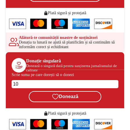
Plată sigură și protejată
Alătură-te comunității noastre de susținători
Donația ta lunară ne ajută să planificăm și să continuăm să
informăm corect și echidistant
Donație singulară
Donează o singură dată pentru susținerea jurnalismului de
calitate
Scrie suma pe care dorești să o donezi
Donează
Plată sigură și protejată