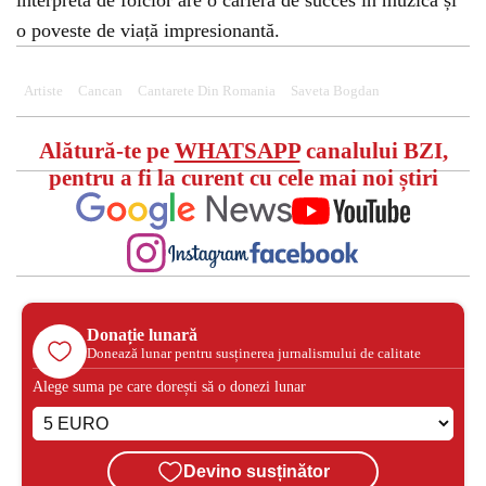
interpretă de folclor are o carieră de succes în muzică și
o poveste de viață impresionantă.
Artiste
Cancan
Cantarete Din Romania
Saveta Bogdan
Alătură-te pe
WHATSAPP
canalului BZI,
pentru a fi la curent cu cele mai noi știri
Donație lunară
Donează lunar pentru susținerea jurnalismului de calitate
Alege suma pe care dorești să o donezi lunar
Devino susținător