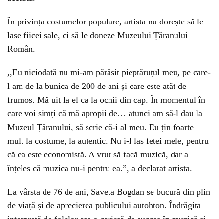
În privința costumelor populare, artista nu dorește să le
lase fiicei sale, ci să le doneze Muzeului Țăranului
Român.
,,Eu niciodată nu mi-am părăsit pieptăruțul meu, pe care-
l am de la bunica de 200 de ani și care este atât de
frumos. Mă uit la el ca la ochii din cap. În momentul în
care voi simți că mă apropii de… atunci am să-l dau la
Muzeul Țăranului, să scrie că-i al meu. Eu țin foarte
mult la costume, la autentic. Nu i-l las fetei mele, pentru
că ea este economistă. A vrut să facă muzică, dar a
înțeles că muzica nu-i pentru ea.”, a declarat artista.
La vârsta de 76 de ani, Saveta Bogdan se bucură din plin
de viață și de aprecierea publicului autohton. Îndrăgita