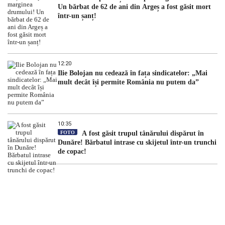
Un bărbat de 62 de ani din Argeș a fost găsit mort
într-un șanț!
12:20
Ilie Bolojan nu cedează în fața sindicatelor: „Mai
mult decât își permite România nu putem da”
10:35
FOTO
A fost găsit trupul tânărului dispărut în
Dunăre! Bărbatul intrase cu skijetul într-un trunchi
de copac!