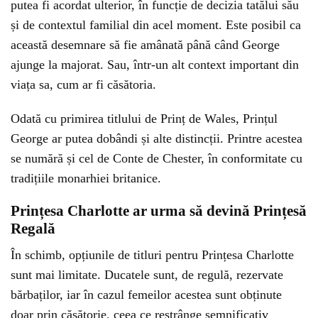
putea fi acordat ulterior, în funcție de decizia tatălui său
și de contextul familial din acel moment. Este posibil ca
această desemnare să fie amânată până când George
ajunge la majorat. Sau, într-un alt context important din
viața sa, cum ar fi căsătoria.
Odată cu primirea titlului de Prinț de Wales, Prințul
George ar putea dobândi și alte distincții. Printre acestea
se numără și cel de Conte de Chester, în conformitate cu
tradițiile monarhiei britanice.
Prințesa Charlotte ar urma să devină Prințesă
Regală
În schimb, opțiunile de titluri pentru Prințesa Charlotte
sunt mai limitate. Ducatele sunt, de regulă, rezervate
bărbaților, iar în cazul femeilor acestea sunt obținute
doar prin căsătorie, ceea ce restrânge semnificativ