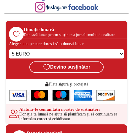
Donație lunară
Donează lunar pentru susținerea jurnalismului de calitate
Alege suma pe care dorești să o donezi lunar
Devino susținător
Plată sigură și protejată
Alătură-te comunității noastre de susținători
Donația ta lunară ne ajută să planificăm și să continuăm să
informăm corect și echidistant