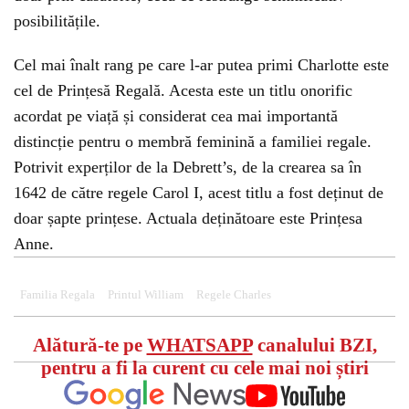
posibilitățile.
Cel mai înalt rang pe care l-ar putea primi Charlotte este
cel de Prințesă Regală. Acesta este un titlu onorific
acordat pe viață și considerat cea mai importantă
distincție pentru o membră feminină a familiei regale.
Potrivit experților de la Debrett’s, de la crearea sa în
1642 de către regele Carol I, acest titlu a fost deținut de
doar șapte prințese. Actuala deținătoare este Prințesa
Anne.
Familia Regala
Printul William
Regele Charles
Alătură-te pe
WHATSAPP
canalului BZI,
pentru a fi la curent cu cele mai noi știri