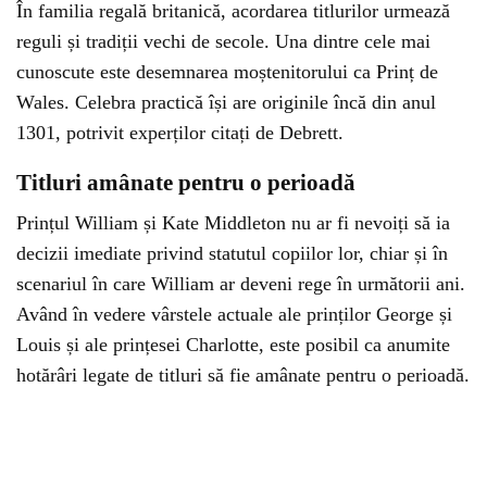
În familia regală britanică, acordarea titlurilor urmează
reguli și tradiții vechi de secole. Una dintre cele mai
cunoscute este desemnarea moștenitorului ca Prinț de
Wales. Celebra practică își are originile încă din anul
1301, potrivit experților citați de Debrett.
Titluri amânate pentru o perioadă
Prințul William și Kate Middleton nu ar fi nevoiți să ia
decizii imediate privind statutul copiilor lor, chiar și în
scenariul în care William ar deveni rege în următorii ani.
Având în vedere vârstele actuale ale prinților George și
Louis și ale prințesei Charlotte, este posibil ca anumite
hotărâri legate de titluri să fie amânate pentru o perioadă.