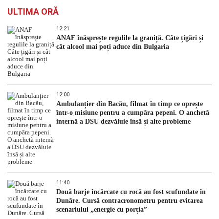
ULTIMA ORĂ
12:21
ANAF înăsprește regulile la graniță. Câte țigări și
cât alcool mai poți aduce din Bulgaria
12:00
Ambulanțier din Bacău, filmat în timp ce oprește
într-o misiune pentru a cumpăra pepeni. O anchetă
internă a DSU dezvăluie însă și alte probleme
11:40
Două barje încărcate cu rocă au fost scufundate în
Dunăre. Cursă contracronometru pentru evitarea
scenariului „energie cu porția”