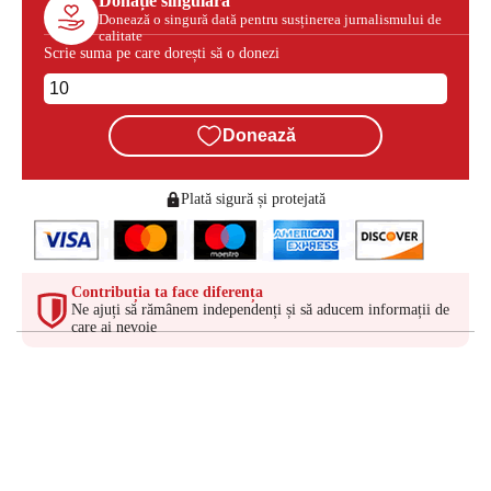
Donație singulară
Donează o singură dată pentru susținerea jurnalismului de
calitate
Scrie suma pe care dorești să o donezi
Donează
Plată sigură și protejată
Contribuția ta face diferența
Ne ajuți să rămânem independenți și să aducem informații de
care ai nevoie