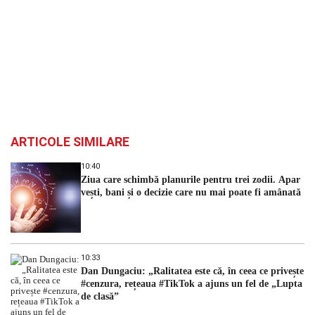
ARTICOLE SIMILARE
10:40
Ziua care schimbă planurile pentru trei zodii. Apar
vești, bani și o decizie care nu mai poate fi amânată
10:33
Dan Dungaciu: „Ralitatea este că, în ceea ce privește
#cenzura, rețeaua #TikTok a ajuns un fel de „Lupta
de clasă”