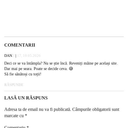
COMENTARII
DAN
21:17, 19.05.2026
Deci ce se va întâmpla? Nu se știe încă. Reveniți mâine pe același site.
Dar mai pe seara. Poate se decide ceva. 😅
Să fie sănătoși cu toții!
RĂSPUNDE
LASĂ UN RĂSPUNS
Adresa ta de email nu va fi publicată.
Câmpurile obligatorii sunt
marcate cu
*
Comentariu
*