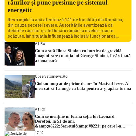
râurilor și pune presiune pe sistemul
energetic
Restricțiile la apă afectează 141 de localități din România,
din cauza secetei severe. Autoritățile avertizează că
debitele râurilor și ale Dunării rămân la niveluri foarte
scăzute, iar situația influențează inclusiv funcționarea
Centralei Nucleare de la Cernavodă. România se confruntă
A1.ro
cu una dintre cele mai dificile perioade din punct de vedere
Cum arată Ilinca Simion cu burtica de gravidă.
hidrologic din ultimii ani. Lipsa […]
Imagini rare cu soția lui George Simion, însărcinată
a doua oară
Observatornews.ro
Cioban muşcat de picior de urs în Masivul Iezer. A
încercat să-l alunge cu bâta pentru a-şi apăra turma
As.ro
Cum se menţine în formă soţia lui Leonard
Doroftei, la 51 de ani.
&amp;#8222;Secretul&amp;#8221; pe care l-a
dezvăluit
17:40