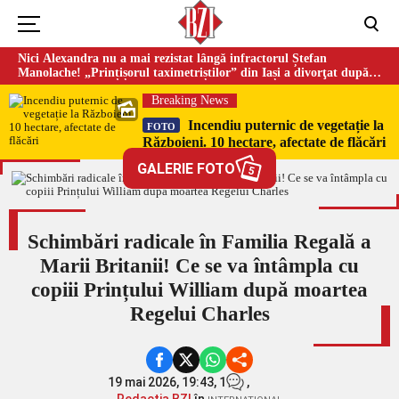
Nici Alexandra nu a mai rezistat lângă infractorul Ștefan
Manolache! „Prințișorul taximetriștilor” din Iași a divorţat după
doi ani de căsnicie
Breaking News
Incendiu puternic de vegetație la
FOTO
Războieni. 10 hectare, afectate de flăcări
GALERIE FOTO
5
Schimbări radicale în Familia Regală a
Marii Britanii! Ce se va întâmpla cu
copiii Prințului William după moartea
Regelui Charles
19 mai 2026, 19:43,
1
,