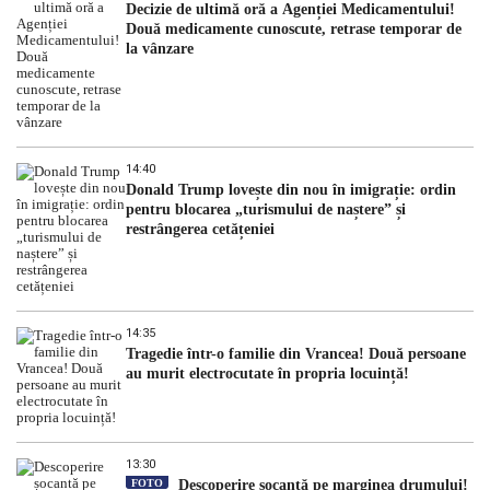
Decizie de ultimă oră a Agenției Medicamentului!
Două medicamente cunoscute, retrase temporar de
la vânzare
14:40
Donald Trump lovește din nou în imigrație: ordin
pentru blocarea „turismului de naștere” și
restrângerea cetățeniei
14:35
Tragedie într-o familie din Vrancea! Două persoane
au murit electrocutate în propria locuință!
13:30
FOTO
Descoperire șocantă pe marginea drumului!