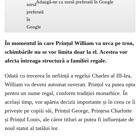
Adaugă-ne ca sursă preferată în Google
În momentul în care Prințul William va urca pe tron,
schimbările nu se vor limita doar la el. Acestea vor
afecta întreaga structură a familiei regale.
Odată cu trecerea în neființă a regelui Charles al III-lea,
William va deveni automat suveran. Prințul va putea opta
pentru un nume regal, conform tradiției monarhice. În
același timp, vor apărea decizii importante și în ceea ce îi
privește pe copiii săi, Prințul George, Prințesa Charlotte
și Prințul Louis, ale căror titluri ar putea fi influențate de
noul statut al tatălui lor.