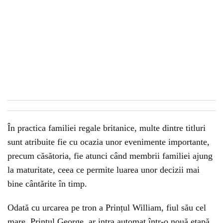
În practica familiei regale britanice, multe dintre titluri
sunt atribuite fie cu ocazia unor evenimente importante,
precum căsătoria, fie atunci când membrii familiei ajung
la maturitate, ceea ce permite luarea unor decizii mai
bine cântărite în timp.
Odată cu urcarea pe tron a Prințul William, fiul său cel
mare, Prințul George, ar intra automat într-o nouă etapă