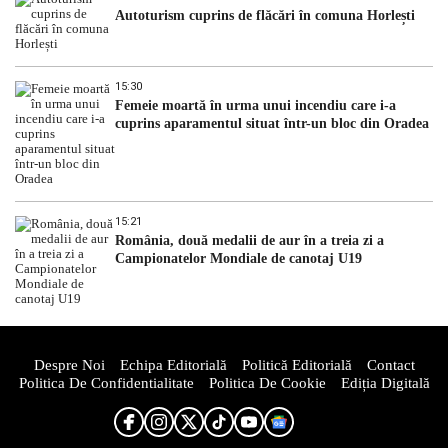
Autoturism cuprins de flăcări în comuna Horlești
15:30
Femeie moartă în urma unui incendiu care i-a
cuprins aparamentul situat într-un bloc din Oradea
15:21
România, două medalii de aur în a treia zi a
Campionatelor Mondiale de canotaj U19
Despre Noi
Echipa Editorială
Politică Editorială
Contact
Politica De Confidentialitate
Politica De Cookie
Ediția Digitală