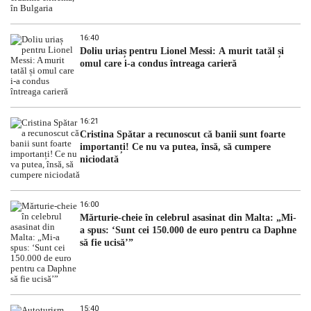
16:40
Doliu uriaș pentru Lionel Messi: A murit tatăl și
omul care i-a condus întreaga carieră
16:21
Cristina Spătar a recunoscut că banii sunt foarte
importanți! Ce nu va putea, însă, să cumpere
niciodată
16:00
Mărturie-cheie în celebrul asasinat din Malta: „Mi-
a spus: ‘Sunt cei 150.000 de euro pentru ca Daphne
să fie ucisă’”
15:40