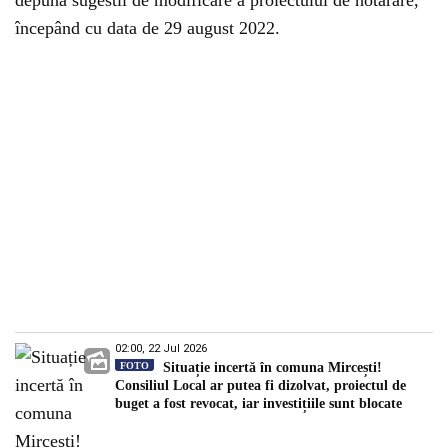
depună sugestii de modificare a proiectului de hotărâre,
începând cu data de 29 august 2022.
02:00, 22 Jul 2026
FOTO
Situație incertă în comuna Mircești!
Consiliul Local ar putea fi dizolvat, proiectul de
buget a fost revocat, iar investițiile sunt blocate