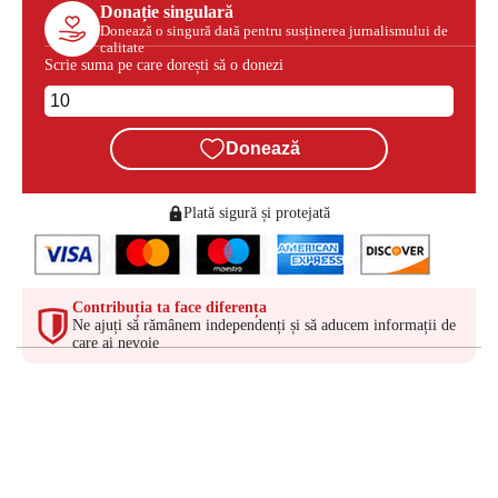
Donație singulară
Donează o singură dată pentru susținerea jurnalismului de
calitate
Scrie suma pe care dorești să o donezi
Donează
Plată sigură și protejată
Contribuția ta face diferența
Ne ajuți să rămânem independenți și să aducem informații de
care ai nevoie