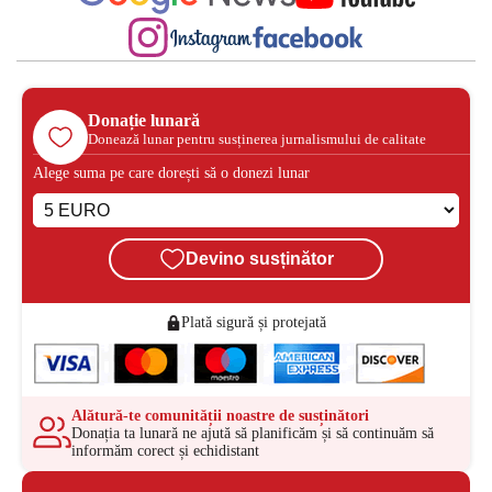
Donație lunară
Donează lunar pentru susținerea jurnalismului de calitate
Alege suma pe care dorești să o donezi lunar
Devino susținător
Plată sigură și protejată
Alătură-te comunității noastre de susținători
Donația ta lunară ne ajută să planificăm și să continuăm să
informăm corect și echidistant