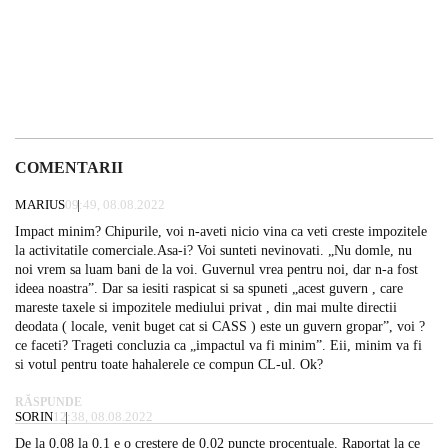
COMENTARII
MARIUS
09:49, 08.08.2022
Impact minim? Chipurile, voi n-aveti nicio vina ca veti creste impozitele
la activitatile comerciale.Asa-i? Voi sunteti nevinovati. „Nu domle, nu
noi vrem sa luam bani de la voi. Guvernul vrea pentru noi, dar n-a fost
ideea noastra”. Dar sa iesiti raspicat si sa spuneti „acest guvern , care
mareste taxele si impozitele mediului privat , din mai multe directii
deodata ( locale, venit buget cat si CASS ) este un guvern gropar”, voi ?
ce faceti? Trageti concluzia ca „impactul va fi minim”. Eii, minim va fi
si votul pentru toate hahalerele ce compun CL-ul. Ok?
RĂSPUNDE
SORIN
12:38, 08.08.2022
De la 0,08 la 0,1 e o crestere de 0,02 puncte procentuale. Raportat la ce