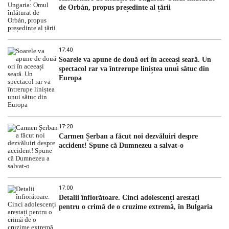
de Orbán, propus președinte al țării
17:40
Soarele va apune de două ori în aceeași seară. Un
spectacol rar va întrerupe liniștea unui sătuc din
Europa
17:20
Carmen Șerban a făcut noi dezvăluiri despre
accident! Spune că Dumnezeu a salvat-o
17:00
Detalii înfiorătoare. Cinci adolescenți arestați
pentru o crimă de o cruzime extremă, în Bulgaria