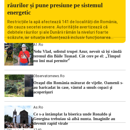
râurilor și pune presiune pe sistemul
energetic
Restricțiile la apă afectează 141 de localități din România,
din cauza secetei severe. Autoritățile avertizează că
debitele râurilor și ale Dunării rămân la niveluri foarte
scăzute, iar situația influențează inclusiv funcționarea
Centralei Nucleare de la Cernavodă. România se confruntă
A1.ro
cu una dintre cele mai dificile perioade din punct de vedere
Nelu Vlad, solistul trupei Azur, nevoit să își vândă
hidrologic din ultimii ani. Lipsa […]
terenul din Băile Tușnad. Cât cere pe el: „Timpul
nu îmi mai permite”
Observatornews.ro
Oraşul din România măturat de vijelie. Oamenii s-
au baricadat în case, vântul a smuls copaci şi
acoperişuri
As.ro
Ce s-a întâmplat la biserica unde Ronaldo şi
Georgina trebuiau să aibă nunta. Imaginile au
devenit rapid virale
17:40