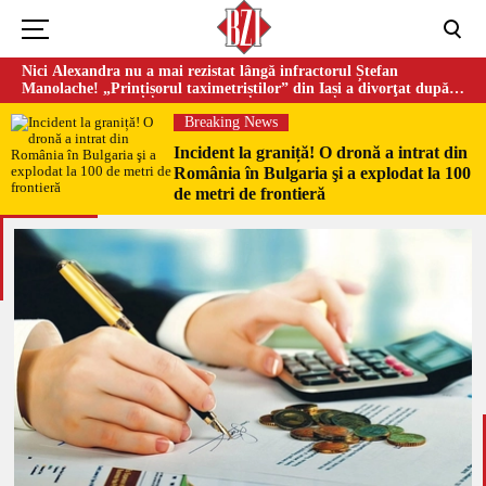
Nici Alexandra nu a mai rezistat lângă infractorul Ștefan
Manolache! „Prințișorul taximetriștilor” din Iași a divorţat după
doi ani de căsnicie
Breaking News
Incident la graniță! O dronă a intrat din
România în Bulgaria şi a explodat la 100
de metri de frontieră