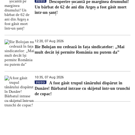
FOTO
Descoperire șocantă pe marginea drumului!
Un bărbat de 62 de ani din Argeș a fost găsit mort
într-un șanț!
12:20, 07 Aug 2026
Ilie Bolojan nu cedează în fața sindicatelor: „Mai
mult decât își permite România nu putem da”
10:35, 07 Aug 2026
FOTO
A fost găsit trupul tânărului dispărut în
Dunăre! Bărbatul intrase cu skijetul într-un trunchi
de copac!