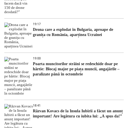
19:17
Drona care a explodat în Bulgaria, aproape de
granița cu România, aparținea Ucrainei
19:00
Poarta muncitorilor străini se redeschide doar pe
hârtie: Blocaj major pe piața muncii, angajările –
paralizate până în octombrie
18:41
Răzvan Kovacs de la Insula Iubirii a făcut un anunț
important! Are legătura cu iubita lui: „A spus da!”