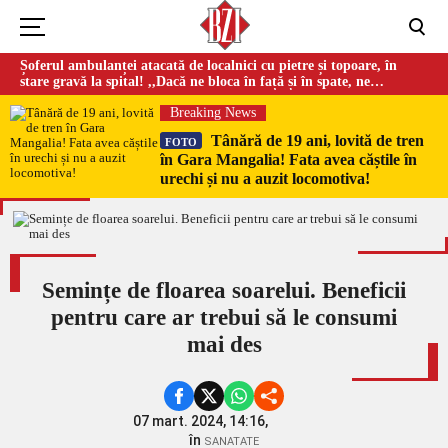
Șoferul ambulanței atacată de localnici cu pietre și topoare, în
stare gravă la spital! ,,Dacă ne bloca în față și în spate, ne
omorau…”
Breaking News
Tânără de 19 ani, lovită de tren
FOTO
în Gara Mangalia! Fata avea căștile în
urechi și nu a auzit locomotiva!
Semințe de floarea soarelui. Beneficii
pentru care ar trebui să le consumi
mai des
07 mart. 2024, 14:16,
în
SANATATE