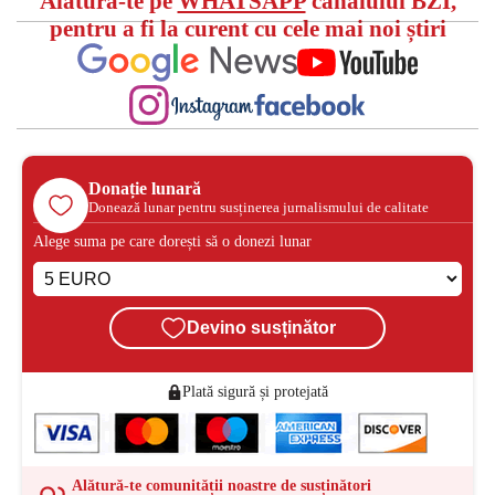
Alătură-te pe
WHATSAPP
canalului BZI,
pentru a fi la curent cu cele mai noi știri
Donație lunară
Donează lunar pentru susținerea jurnalismului de calitate
Alege suma pe care dorești să o donezi lunar
Devino susținător
Plată sigură și protejată
Alătură-te comunității noastre de susținători