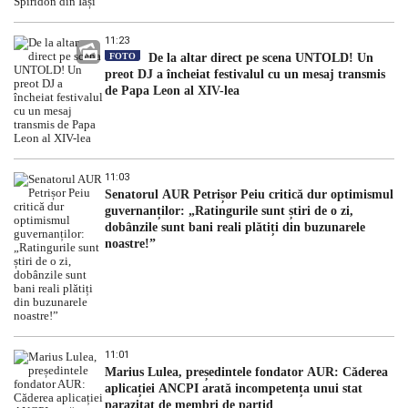
11:23
FOTO
De la altar direct pe scena UNTOLD! Un
preot DJ a încheiat festivalul cu un mesaj transmis
de Papa Leon al XIV-lea
11:03
Senatorul AUR Petrișor Peiu critică dur optimismul
guvernanților: „Ratingurile sunt știri de o zi,
dobânzile sunt bani reali plătiți din buzunarele
noastre!”
11:01
Marius Lulea, președintele fondator AUR: Căderea
aplicației ANCPI arată incompetența unui stat
parazitat de membri de partid