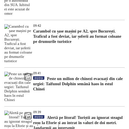
09:42
Carambol cu șase mașini pe A2, spre București.
Traficul a fost deviat, iar șoferii au format coloane
pe drumurile turistice
09:41
FOTO
Peste un milion de chinezi evacuați din cale
urgiei: Taifunul Dolphin semănă haos în estul
Chinei
09:39
FOTO
Alertă pe litoral! Turiștii au ignorat steagul
roșu la Eforie și au intrat în valuri de doi metri.
Jandarmii au intervenit