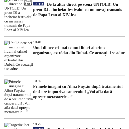
FOTO
De la altar direct pe scena UNTOLD! Un
preot DJ a încheiat festivalul cu un mesaj transmis
de Papa Leon al XIV-lea
10:40
Unul dintre cei mai temuți lideri ai crimei
organizate, extrădat din Dubai. Ce acuzații i se aduc
10:35
Primele imagini cu Alina Pușcău după tratamentul
de 4 ore împotriva cancerului! „Voi afla dacă
oprește metastazele…”
10:25