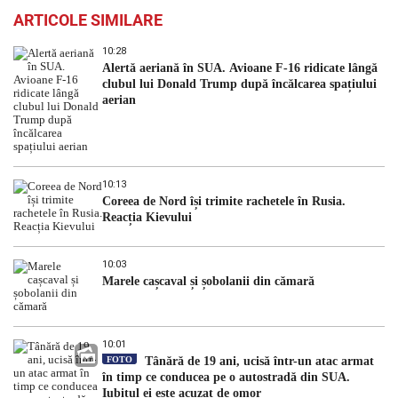
ARTICOLE SIMILARE
10:28
Alertă aeriană în SUA. Avioane F-16 ridicate lângă
clubul lui Donald Trump după încălcarea spațiului
aerian
10:13
Coreea de Nord își trimite rachetele în Rusia.
Reacția Kievului
10:03
Marele cașcaval și șobolanii din cămară
10:01
FOTO
Tânără de 19 ani, ucisă într-un atac armat
în timp ce conducea pe o autostradă din SUA.
Iubitul ei este acuzat de omor