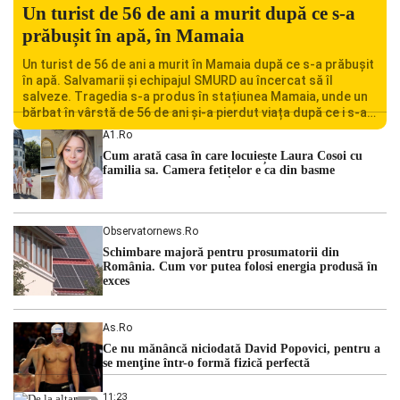
Un turist de 56 de ani a murit după ce s-a
prăbușit în apă, în Mamaia
Un turist de 56 de ani a murit în Mamaia după ce s-a prăbușit
în apă. Salvamarii și echipajul SMURD au încercat să îl
salveze. Tragedia s-a produs în stațiunea Mamaia, unde un
bărbat în vârstă de 56 de ani și-a pierdut viața după ce i s-a
făcut rău în timp ce se afla în […]
A1.ro
Cum arată casa în care locuiește Laura Cosoi cu
familia sa. Camera fetițelor e ca din basme
Observatornews.ro
Schimbare majoră pentru prosumatorii din
România. Cum vor putea folosi energia produsă în
exces
As.ro
Ce nu mănâncă niciodată David Popovici, pentru a
se menţine într-o formă fizică perfectă
11:23