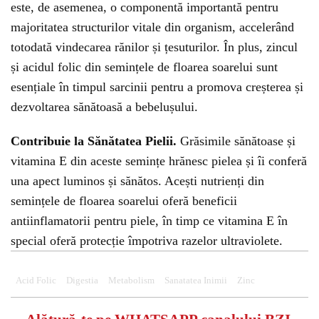
este, de asemenea, o componentă importantă pentru
majoritatea structurilor vitale din organism, accelerând
totodată vindecarea rănilor și țesuturilor. În plus, zincul
și acidul folic din semințele de floarea soarelui sunt
esențiale în timpul sarcinii pentru a promova creșterea și
dezvoltarea sănătoasă a bebelușului.
Contribuie la Sănătatea Pielii.
Grăsimile sănătoase și
vitamina E din aceste semințe hrănesc pielea și îi conferă
una apect luminos și sănătos. Acești nutrienți din
semințele de floarea soarelui oferă beneficii
antiinflamatorii pentru piele, în timp ce vitamina E în
special oferă protecție împotriva razelor ultraviolete.
Acid Folic
Digestia
Metabolism
Sanatatea Inimii
Zinc