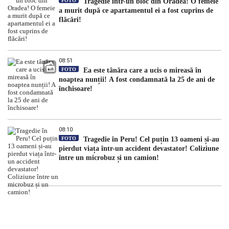
FOTO
Tragedie într-un bloc din Oradea! O femeie
a murit după ce apartamentul ei a fost cuprins de
flăcări!
08:51
FOTO
Ea este tânăra care a ucis o mireasă în
noaptea nunții! A fost condamnată la 25 de ani de
închisoare!
08:10
FOTO
Tragedie în Peru! Cel puțin 13 oameni și-au
pierdut viața într-un accident devastator! Coliziune
între un microbuz și un camion!