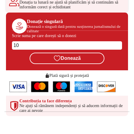
Donația ta lunară ne ajută să planificăm și să continuăm să
informăm corect și echidistant
Donație singulară
Donează o singură dată pentru susținerea jurnalismului de
calitate
Scrie suma pe care dorești să o donezi
Donează
Plată sigură și protejată
Contribuția ta face diferența
Ne ajuți să rămânem independenți și să aducem informații de
care ai nevoie