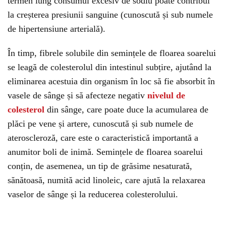
termen lung consumul excesiv de sodiu poate contribui
la creșterea presiunii sanguine (cunoscută și sub numele
de hipertensiune arterială).
În timp, fibrele solubile din semințele de floarea soarelui
se leagă de colesterolul din intestinul subțire, ajutând la
eliminarea acestuia din organism în loc să fie absorbit în
vasele de sânge și să afecteze negativ
nivelul de
colesterol
din sânge, care poate duce la acumularea de
plăci pe vene și artere, cunoscută și sub numele de
ateroscleroză, care este o caracteristică importantă a
anumitor boli de inimă. Semințele de floarea soarelui
conțin, de asemenea, un tip de grăsime nesaturată,
sănătoasă, numită acid linoleic, care ajută la relaxarea
vaselor de sânge și la reducerea colesterolului.