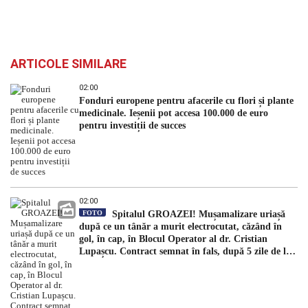
ARTICOLE SIMILARE
02:00
Fonduri europene pentru afacerile cu flori și plante
medicinale. Ieșenii pot accesa 100.000 de euro
pentru investiții de succes
02:00
FOTO
Spitalul GROAZEI! Mușamalizare uriașă
după ce un tânăr a murit electrocutat, căzând în
gol, în cap, în Blocul Operator al dr. Cristian
Lupașcu. Contract semnat în fals, după 5 zile de la
accident, de managerul Daniel Timofte, la Spitalul
„Sfântul Spiridon”