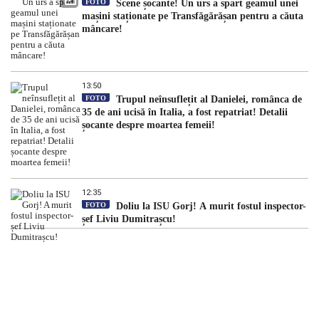
FOTO
Scene șocante! Un urs a spart geamul unei
mașini staționate pe Transfăgărășan pentru a căuta
mâncare!
13:50
FOTO
Trupul neînsuflețit al Danielei, românca de
35 de ani ucisă în Italia, a fost repatriat! Detalii
șocante despre moartea femeii!
12:35
FOTO
Doliu la ISU Gorj! A murit fostul inspector-
șef Liviu Dumitrașcu!