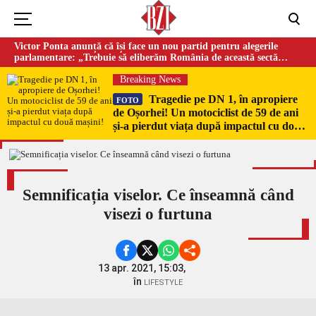
Victor Ponta anunță că își face un nou partid pentru alegerile
parlamentare: „Trebuie să eliberăm România de această sectă
globalistă”
Breaking News
Tragedie pe DN 1, în apropiere
FOTO
de Oșorhei! Un motociclist de 59 de ani
și-a pierdut viața după impactul cu două
mașini!
Semnificația viselor. Ce înseamnă când
visezi o furtuna
13 apr. 2021, 15:03,
în
LIFESTYLE