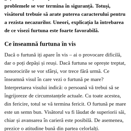
problemele se vor termina în siguranță. Totuși,
visătorul trebuie să arate puterea caracterului pentru
a rezista necazurilor. Uneori, explicația la întrebarea
de ce visezi furtuna este foarte favorabilă.
Ce înseamnă furtuna în vis
Dacă o furtună iți apare în vis – ai o provocare dificilă,
dar o poți depăși și reuși. Dacă furtuna se oprește treptat,
nenorocirile se vor sfârși, vor trece fără urmă. Ce
înseamnă visul în care vezi o furtună pe mare?
Interpretarea visului indică: o persoană vă trebui să se
îngrijoreze de circumstanțele actuale. Cu toate acestea,
din fericire, totul se vă termina fericit. O furtună pe mare
este un semn bun. Visătorul va fi lăudat de superiorii săi,
chiar și avansarea în carieră este posibilă. De asemenea,
prezice o atitudine bună din partea celorlalți.