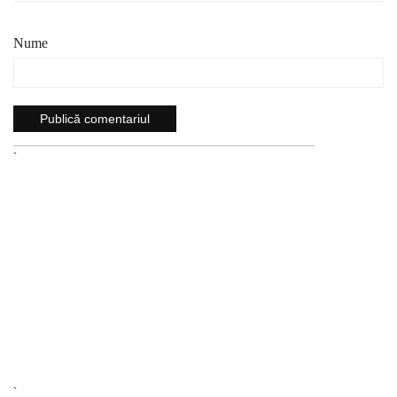
Nume
`
`