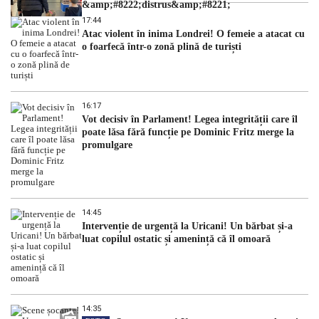
&amp;#8222;distrus&amp;#8221;
17:44
Atac violent în inima Londrei! O femeie a atacat cu
o foarfecă într-o zonă plină de turiști
16:17
Vot decisiv în Parlament! Legea integrității care îl
poate lăsa fără funcție pe Dominic Fritz merge la
promulgare
14:45
Intervenție de urgență la Uricani! Un bărbat și-a
luat copilul ostatic și amenință că îl omoară
14:35