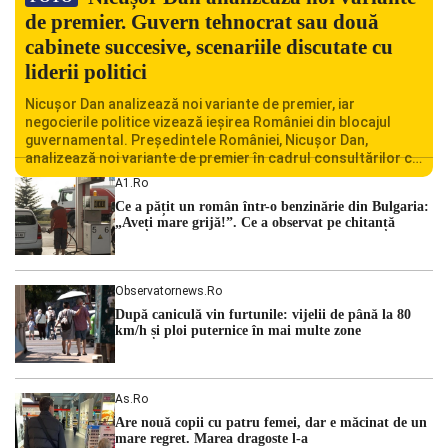
de premier. Guvern tehnocrat sau două
cabinete succesive, scenariile discutate cu
liderii politici
Nicușor Dan analizează noi variante de premier, iar
negocierile politice vizează ieșirea României din blocajul
guvernamental. Președintele României, Nicușor Dan,
analizează noi variante de premier în cadrul consultărilor cu
liderii politici. Ciprian Ciucu vorbește despre scenariul unui
A1.ro
guvern tehnocrat și despre posibilitatea a două cabinete
Ce a pățit un român într-o benzinărie din Bulgaria:
succesive. Nicușor Dan analizează noi variante de premier
„Aveți mare grijă!”. Ce a observat pe chitanță
România traversează […]
Observatornews.ro
După caniculă vin furtunile: vijelii de până la 80
km/h și ploi puternice în mai multe zone
As.ro
Are nouă copii cu patru femei, dar e măcinat de un
mare regret. Marea dragoste l-a