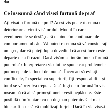
dat.
Ce înseamnă când visezi furtună de praf
Ați visat o furtună de praf? Acest vis poate însemna o
deteriorare a vieții visătorului. Modul în care
evenimentele se desfășoară depinde în continuare de
comportamentul său. Vă puteți resemna să vă considerați
un eșec, dar vă puteți lupta dovedind că acest lucru este
departe de a fi cazul. Dacă visăm ca intrăm într-o furtună
puternică? Interpretarea visului ne spune ca: problemele
pot începe de la locul de muncă. Încercați să evitați
conflictele, în special cu superiorii, fiți responsabili – și
totul se vă rezolva treptat. Dacă fugi de o furtună în vis
înseamnă că ai să primești unele vești neplăcute. Este
posibilă o înfruntare cu un dușman puternic. Cel mai
bine ar fi este să vă mobilizați forțele Dacă în vis visezi