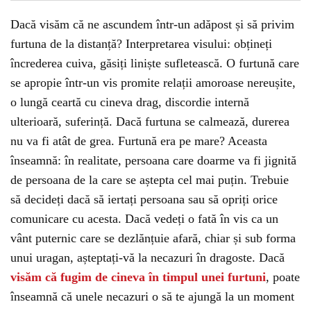
Dacă visăm că ne ascundem într-un adăpost și să privim
furtuna de la distanță? Interpretarea visului: obțineți
încrederea cuiva, găsiți liniște sufletească. O furtună care
se apropie într-un vis promite relații amoroase nereușite,
o lungă ceartă cu cineva drag, discordie internă
ulterioară, suferință. Dacă furtuna se calmează, durerea
nu va fi atât de grea. Furtună era pe mare? Aceasta
înseamnă: în realitate, persoana care doarme va fi jignită
de persoana de la care se aștepta cel mai puțin. Trebuie
să decideți dacă să iertați persoana sau să opriți orice
comunicare cu acesta. Dacă vedeți o fată în vis ca un
vânt puternic care se dezlănțuie afară, chiar și sub forma
unui uragan, așteptați-vă la necazuri în dragoste. Dacă
visăm că fugim de cineva în timpul unei furtuni
, poate
înseamnă că unele necazuri o să te ajungă la un moment