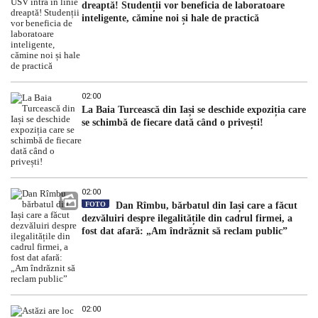
dreaptă! Studenții vor beneficia de laboratoare
inteligente, cămine noi și hale de practică
02:00
La Baia Turcească din Iași se deschide expoziția care
se schimbă de fiecare dată când o privești!
02:00
FOTO
Dan Rîmbu, bărbatul din Iași care a făcut
dezvăluiri despre ilegalitățile din cadrul firmei, a
fost dat afară: „Am îndrăznit să reclam public”
02:00