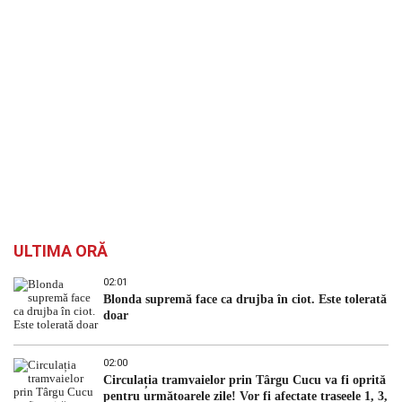
ULTIMA ORĂ
02:01
Blonda supremă face ca drujba în ciot. Este tolerată
doar
02:00
Circulația tramvaielor prin Târgu Cucu va fi oprită
pentru următoarele zile! Vor fi afectate traseele 1, 3,