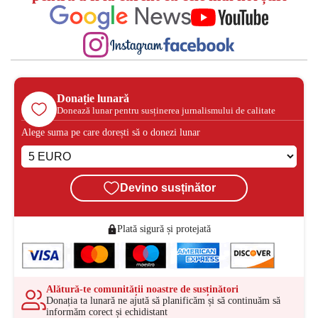
Donație lunară
Donează lunar pentru susținerea jurnalismului de calitate
Alege suma pe care dorești să o donezi lunar
Devino susținător
Plată sigură și protejată
Alătură-te comunității noastre de susținători
Donația ta lunară ne ajută să planificăm și să continuăm să
informăm corect și echidistant