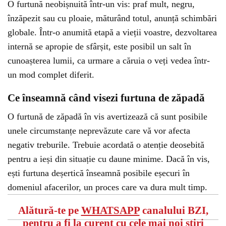
O furtună neobișnuită într-un vis: praf mult, negru,
înzăpezit sau cu ploaie, măturând totul, anunță schimbări
globale. Într-o anumită etapă a vieții voastre, dezvoltarea
internă se apropie de sfârșit, este posibil un salt în
cunoașterea lumii, ca urmare a căruia o veți vedea într-
un mod complet diferit.
Ce înseamnă când visezi furtuna de zăpadă
O furtună de zăpadă în vis avertizează că sunt posibile
unele circumstanțe neprevăzute care vă vor afecta
negativ treburile. Trebuie acordată o atenție deosebită
pentru a ieși din situație cu daune minime. Dacă în vis,
ești furtuna deșertică înseamnă posibile eșecuri în
domeniul afacerilor, un proces care va dura mult timp.
Alătură-te pe
WHATSAPP
canalului BZI,
pentru a fi la curent cu cele mai noi știri