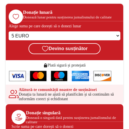
Donație lunară
Donează lunar pentru susținerea jurnalismului de calitate
Alege suma pe care dorești să o donezi lunar
Devino susținător
Plată sigură și protejată
Alătură-te comunității noastre de susținători
Donația ta lunară ne ajută să planificăm și să continuăm să
informăm corect și echidistant
Donație singulară
Donează o singură dată pentru susținerea jurnalismului de
calitate
Scrie suma pe care dorești să o donezi