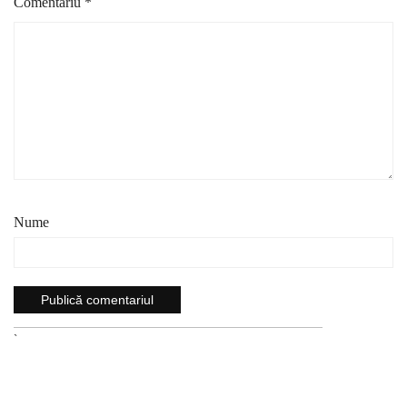
Comentariu
*
Nume
`