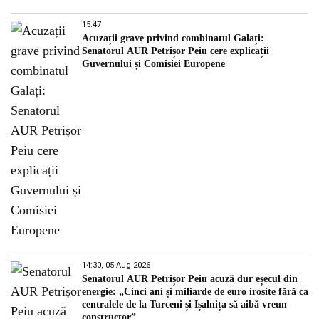
15:47
Acuzații grave privind combinatul Galați:
Senatorul AUR Petrișor Peiu cere explicații
Guvernului și Comisiei Europene
14:30, 05 Aug 2026
Senatorul AUR Petrișor Peiu acuză dur eșecul din
energie: „Cinci ani și miliarde de euro irosite fără ca
centralele de la Turceni și Ișalnița să aibă vreun
constructor”