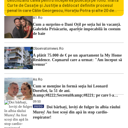
deschizând calea pentru începerea judecății pe fond. Înalta
Curte de Casație și Justiție a deblocat definitiv procesul
penal în care Călin Georgescu, Horațiu Potra și alte 20 de
persoane sunt acuzați de acțiuni îndreptate împotriva
A1.ro
ordinii constituționale. În ședința din camera preliminară,
Cum a surprins-o Dani Oțil pe soția lui în vacanță.
judecătorii de la instanța supremă au […]
Gabriela Prisăcariu, apariție impecabilă în costum
de baie
Observatornews.ro
A plătit 75.000 de € pe un apartament la My Home
Residence. Coşmarul care a urmat: "Am început să
tremur"
As.ro
Cum se menţine în formă soţia lui Leonard
Doroftei, la 51 de ani.
&amp;#8222;Secretul&amp;#8221; pe care l-a
dezvăluit
09:50
FOTO
Doi bărbați, loviți de fulger în albia râului
Mureș! Au fost scoși din apă în stop cardio-
respirator!