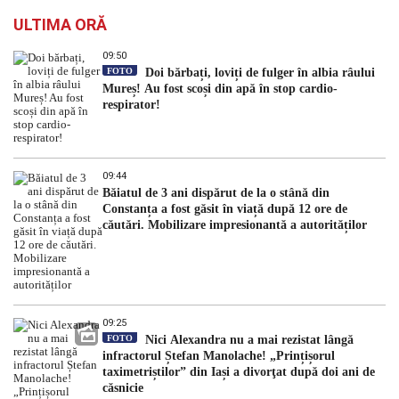
ULTIMA ORĂ
09:50
FOTO
Doi bărbați, loviți de fulger în albia râului
Mureș! Au fost scoși din apă în stop cardio-
respirator!
09:44
Băiatul de 3 ani dispărut de la o stână din
Constanța a fost găsit în viață după 12 ore de
căutări. Mobilizare impresionantă a autorităților
09:25
FOTO
Nici Alexandra nu a mai rezistat lângă
infractorul Ștefan Manolache! „Prințișorul
taximetriștilor” din Iași a divorţat după doi ani de
căsnicie