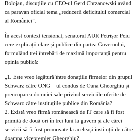
Bolojan, discuțiile cu CEO-ul Gerd Chrzanowski având
ca paravan oficial tema „reducerii deficitului comercial
al României”.
În acest context tensionat, senatorul AUR Petrișor Peiu
cere explicații clare și publice din partea Guvernului,
formulând trei întrebări de maximă importanță pentru
opinia publică:
„1. Este vreo legătură între donațiile firmelor din grupul
Schwarz către ONG – ul condus de Oana Gheorghiu și
preocuparea domniei sale privind serviciile oferite de
Schwarz către instituțiile publice din România?
2. Există vreo firmă românească de IT care să fi fost
primită de două ori în trei luni la guvern și ale cărei
servicii să fi fost promovate la aceleași instituții de către
doamna vicepremier Gheorghiu?