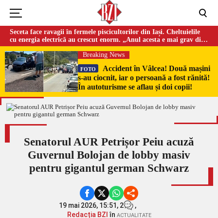
Seceta face ravagii în fermele piscicultorilor din Iași. Cheltuielile
cu energia electrică au crescut enorm. „Anul acesta e mai grav din
cauza temperaturilor foarte mari”
Breaking News
Accident în Vâlcea! Două mașini
FOTO
s-au ciocnit, iar o persoană a fost rănită!
În autoturisme se aflau și doi copii!
Senatorul AUR Petrișor Peiu acuză
Guvernul Bolojan de lobby masiv
pentru gigantul german Schwarz
19 mai 2026, 15:51,
2
,
Redacția BZI
în
ACTUALITATE