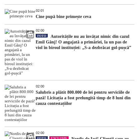
02:01
Cine pupă bine primește ceva
02:00
FOTO
Autoritățile nu au învățat nimic din cazul
Emil Gânj! O angajată a primăriei, la un pas de
viol în biroul instituției: „S-a dezbrăcat gol-pușcă”
02:00
Salubris a plătit 800.000 de lei pentru serviciile de
pază! Licitația a fost prelungită timp de 8 luni din
cauza contestațiilor
02:00
FOTO
EXCLUSIV
Nordis de Iași! Clienții care au