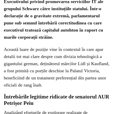
Executivului privind promovarea serviciilor IT ale
grupului Schwarz către instituțiile statului. Într-o
declarație de o gravitate extremă, parlamentarul
pune sub semnul întrebării corectitudinea cu care
executivul tratează capitalul autohton în raport cu
marile corporații străine.
Această luare de poziție vine în contextul în care apar
detalii tot mai clare despre cum divizia tehnologică a
gigantului german, deținătorul mărcilor Lidl și Kaufland,
a fost primită cu porțile deschise la Palatul Victoria,
beneficiind de un tratament preferențial din partea unor
oficiali de rang înalt.
Întrebările legitime ridicate de senatorul AUR
Petrișor Peiu
Analizând eforturile de explorare realizate de