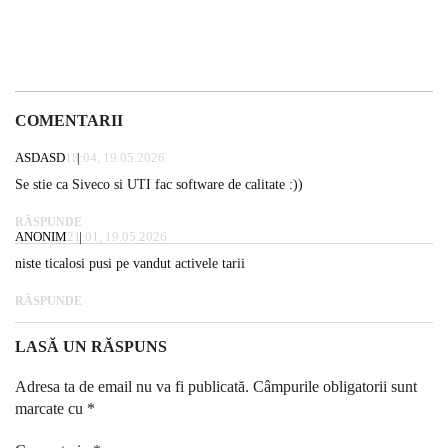
COMENTARII
ASDASD
18:04, 19.05.2026
Se stie ca Siveco si UTI fac software de calitate :))
RĂSPUNDE
ANONIM
21:01, 19.05.2026
niste ticalosi pusi pe vandut activele tarii
RĂSPUNDE
LASĂ UN RĂSPUNS
Adresa ta de email nu va fi publicată.
Câmpurile obligatorii sunt
marcate cu
*