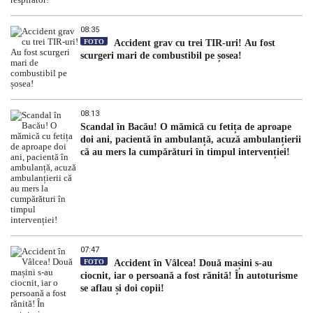
08:35
FOTO
Accident grav cu trei TIR-uri! Au fost
scurgeri mari de combustibil pe șosea!
08:13
Scandal în Bacău! O mămică cu fetița de aproape
doi ani, pacientă în ambulanță, acuză ambulanțierii
că au mers la cumpărături în timpul intervenției!
07:47
FOTO
Accident în Vâlcea! Două mașini s-au
ciocnit, iar o persoană a fost rănită! În autoturisme
se aflau și doi copii!