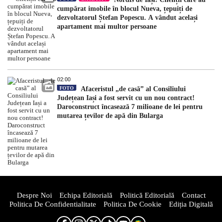
cumpărat imobile în blocul Nueva, țepuiți de
dezvoltatorul Ștefan Popescu. A vândut același
apartament mai multor persoane
02:00
FOTO
Afaceristul „de casă” al Consiliului
Județean Iași a fost servit cu un nou contract!
Daroconstruct încasează 7 milioane de lei pentru
mutarea țevilor de apă din Bularga
Despre Noi
Echipa Editorială
Politică Editorială
Contact
Politica De Confidentialitate
Politica De Cookie
Ediția Digitală