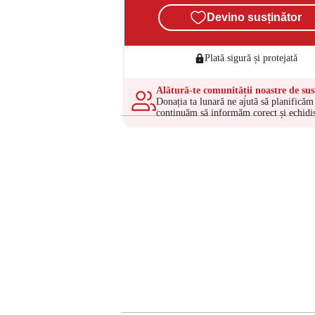
Devino susținător
Plată sigură și protejată
Alătură-te comunității noastre de sus
Donația ta lunară ne ajută să planificăm 
continuăm să informăm corect și echidis