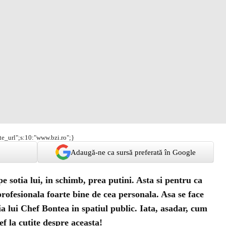
ite_url";s:10:"www.bzi.ro";}
Adaugă-ne ca sursă preferată în Google
pe sotia lui, in schimb, prea putini. Asta si pentru ca
profesionala
foarte bine de cea personala. Asa se face
tia lui Chef Bontea in spatiul public. Iata, asadar, cum
f la cutite
despre aceasta!