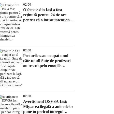
02:00
O femeie din Iași a fost
reținută pentru 24 de ore
pentru că a intrat intenționat
cu mașina într-o turmă de oi.
Este cercetată pentru
schingiuirea animalelor
02:00
Posturile s-au ocupat unul
câte unul! Sute de profesori
au trecut prin emoțiile
ședințelor de repartizare la
Iași. „Mă gândesc că alții nu
au avut nici norocul meu”
02:00
Avertisment DSVSA Iași:
Mișcarea ilegală a animalelor
pune în pericol întregul