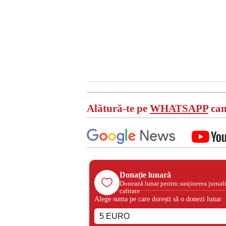
Alătură-te pe
WHATSAPP
can
Donație lunară
Donează lunar pentru susținerea jurnal
calitate
Alege suma pe care dorești să o donezi lunar