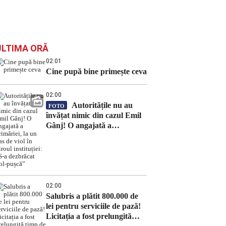
ULTIMA ORĂ
02:01
Cine pupă bine primește ceva
02:00
Autoritățile nu au
FOTO
învățat nimic din cazul Emil
Gânj! O angajată a
primăriei, la un pas de viol în
biroul instituției: „S-a
dezbrăcat gol-pușcă”
02:00
Salubris a plătit 800.000 de
lei pentru serviciile de pază!
Licitația a fost prelungită