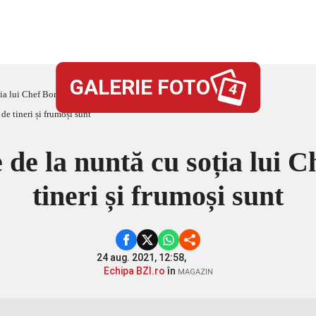
GALERIE FOTO
4
ia lui Chef Bontea! Cât de tineri și frumoși sunt
 de la nuntă cu soția lui 
tineri și frumoși sunt
24 aug. 2021, 12:58,
Echipa BZI.ro
în
MAGAZIN