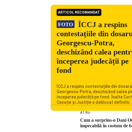
ARTICOL RECOMANDAT
ÎCCJ a respins
FOTO
contestațiile din dosaru
Georgescu-Potra,
deschizând calea pent
începerea judecății pe
fond
ÎCCJ a respins contestațiile din dosaru
Georgescu-Potra, deschizând calea p
începerea judecății pe fond. Înalta Cur
Casație și Justiție a deblocat definitiv
procesul penal în care Călin Georgescu
Horațiu Potra și alte 20 de persoane s
A1.ro
acuzați de acțiuni îndreptate împotriva 
Cum a surprins-o Dani Oțil
constituționale. În ședința din camera
impecabilă în costum de b
preliminară, judecătorii de la instanța