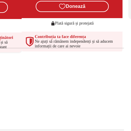
Donează
Plată sigură și protejată
Contribuția ta face diferența
ținători
Ne ajuți să rămânem independenți și să aducem
și să
informații de care ai nevoie
tant