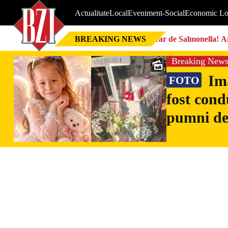
Actualitate
Local
Eveniment-Social
Economic Lo
BREAKING NEWS
Focar de Salmonella! Ar
Breaking New
Ima
FOTO
fost cond
pumni de