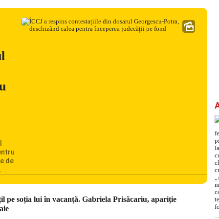
l
ru
l
entru
te de
,
unt
ordinii
 pe soția lui în vacanță. Gabriela Prisăcariu, apariție
aie