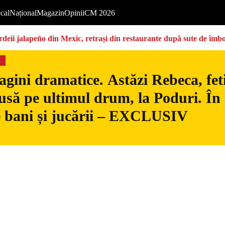
cal
Național
Magazin
Opinii
CM 2026
deii jalapeño din Mexic, retrași din restaurante după sute de îmbo
s
gini dramatice. Astăzi Rebeca, fetiț
usă pe ultimul drum, la Poduri. În s
 bani și jucării – EXCLUSIV