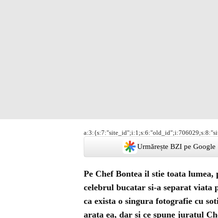
a:3:{s:7:"site_id";i:1;s:6:"old_id";i:706029;s:8:"s
Urmărește BZI pe Google
Pe
Chef Bontea
il stie toata lumea, 
celebrul bucatar si-a separat
viata 
ca exista o singura fotografie cu so
arata ea, dar si ce spune juratul
Che