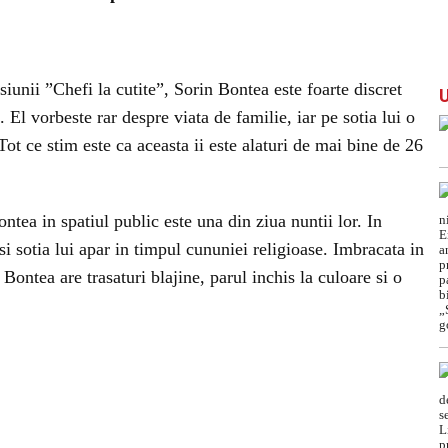
isiunii ”Chefi la cutite”, Sorin Bontea este foarte discret
 El vorbeste rar despre viata de familie, iar pe sotia lui o
 Tot ce stim este ca aceasta ii este alaturi de mai bine de 26
ntea in spatiul public este una din ziua nuntii lor. In
i sotia lui apar in timpul cununiei religioase. Imbracata in
 Bontea are trasaturi blajine, parul inchis la culoare si o