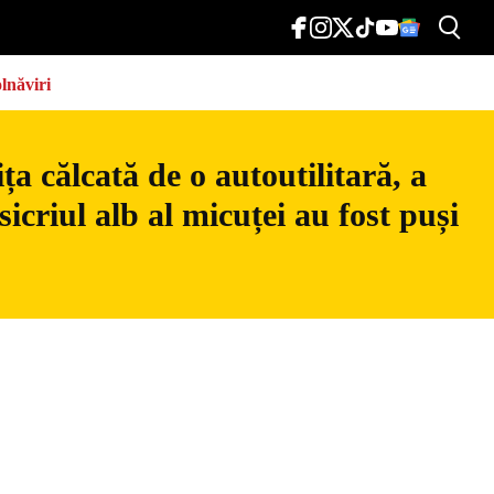
lnăviri
a călcată de o autoutilitară, a
icriul alb al micuței au fost puși