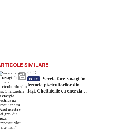
ARTICOLE SIMILARE
02:00
Seceta face ravagii în
FOTO
fermele piscicultorilor din
Iași. Cheltuielile cu energia
electrică au crescut enorm.
„Anul acesta e mai grav din
cauza temperaturilor foarte
mari”