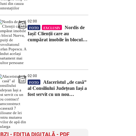
timp de 8 luni din cauza
contestațiilor
02:00
Nordis de
FOTO
EXCLUSIV
Iași! Clienții care au
cumpărat imobile în blocul
Nueva, țepuiți de
dezvoltatorul Ștefan Popescu.
A vândut același apartament
mai multor persoane
02:00
Afaceristul „de casă”
FOTO
al Consiliului Județean Iași a
fost servit cu un nou
contract! Daroconstruct
încasează 7 milioane de lei
pentru mutarea țevilor de
apă din Bularga
BZI - EDITIA DIGITALĂ - PDF