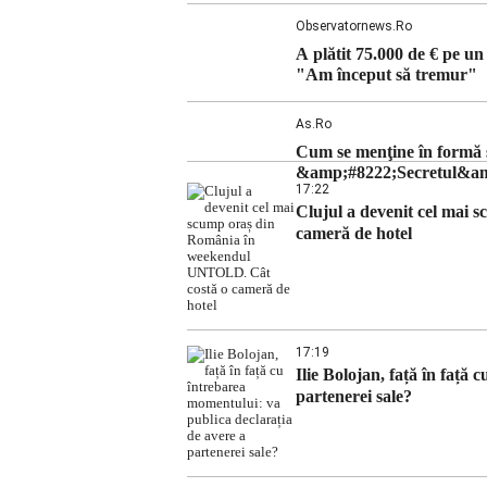
supremă au […]
Observatornews.ro
A plătit 75.000 de € pe 
"Am început să tremur"
As.ro
Cum se menţine în formă so
&amp;#8222;Secretul&amp;
17:22
Clujul a devenit cel mai
cameră de hotel
17:19
Ilie Bolojan, față în față
partenerei sale?