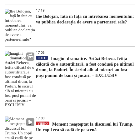
17:19
Ilie Bolojan, față în față cu întrebarea momentului:
va publica declarația de avere a partenerei sale?
17:06
FOTO
Imagini dramatice. Astăzi Rebeca, fetița
călcată de o autoutilitară, a fost condusă pe ultimul
drum, la Poduri. În sicriul alb al micuței au fost
puși pumni de bani și jucării – EXCLUSIV
17:00
VIDEO
Moment neașteptat la discursul lui Trump.
Un copil era să cadă de pe scenă