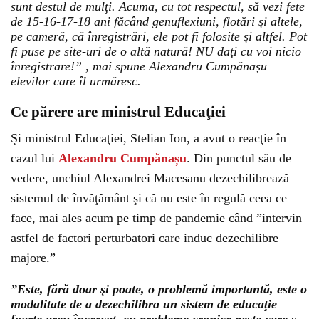
sunt destul de mulţi. Acuma, cu tot respectul, să vezi fete
de 15-16-17-18 ani făcând genuflexiuni, flotări şi altele,
pe cameră, că înregistrări, ele pot fi folosite şi altfel. Pot
fi puse pe site-uri de o altă natură! NU daţi cu voi nicio
înregistrare!” , mai spune Alexandru Cumpănașu
elevilor care îl urmăresc.
Ce părere are ministrul Educaţiei
Şi ministrul Educaţiei, Stelian Ion, a avut o reacţie în
cazul lui
Alexandru Cumpănașu
. Din punctul său de
vedere, unchiul Alexandrei Macesanu dezechilibrează
sistemul de învăţământ şi că nu este în regulă ceea ce
face, mai ales acum pe timp de pandemie când ”intervin
astfel de factori perturbatori care induc dezechilibre
majore.”
”Este, fără doar şi poate, o problemă importantă, este o
modalitate de a dezechilibra un sistem de educaţie