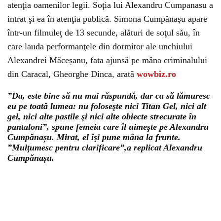
atenţia oamenilor legii. Soţia lui Alexandru Cumpanasu a
intrat şi ea în atenţia publică. Simona Cumpănașu apare
într-un filmuleţ de 13 secunde, alături de soţul său, în
care lauda performanţele din dormitor ale unchiului
Alexandrei Măceșanu, fata ajunsă pe mâna criminalului
din Caracal, Gheorghe Dinca, arată
wowbiz.ro
”Da, este bine să nu mai răspundă, dar ca să lămuresc
eu pe toată lumea: nu foloseşte nici Titan Gel, nici alt
gel, nici alte pastile şi nici alte obiecte strecurate în
pantaloni”, spune femeia care îl uimeşte pe Alexandru
Cumpănașu. Mirat, el îşi pune mâna la frunte.
”Mulţumesc pentru clarificare”,a replicat Alexandru
Cumpănașu.