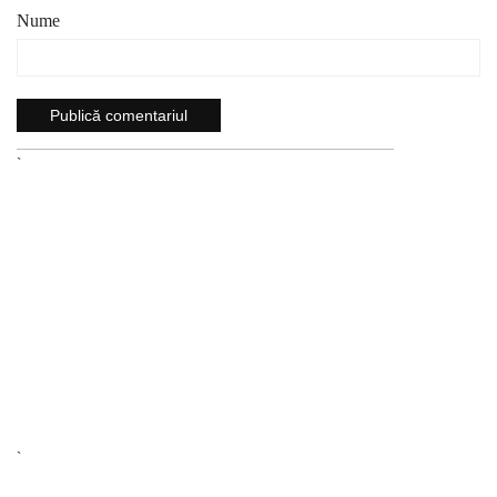
Nume
`
`