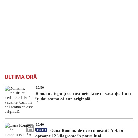
ULTIMA ORĂ
23:50
Românii, țepuiți cu roviniete false în vacanțe. Cum
îți dai seama că este originală
23:40
FOTO
Oana Roman, de nerecunoscut! A slăbit
aproape 12 kilograme în patru luni