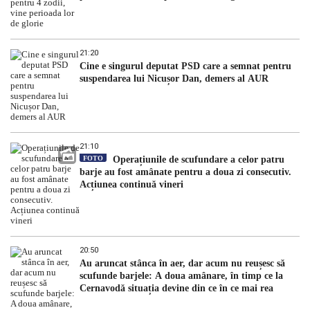
21:20
Cine e singurul deputat PSD care a semnat pentru
suspendarea lui Nicușor Dan, demers al AUR
21:10
FOTO
Operațiunile de scufundare a celor patru
barje au fost amânate pentru a doua zi consecutiv.
Acțiunea continuă vineri
20:50
Au aruncat stânca în aer, dar acum nu reușesc să
scufunde barjele: A doua amânare, în timp ce la
Cernavodă situația devine din ce în ce mai rea