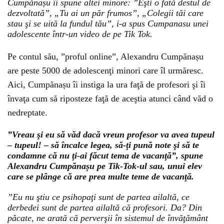
Cumpănașu îi spune altei minore: ”Eşti o fată destul de
dezvoltată”, „Tu ai un păr frumos”, „Colegii tăi care
stau şi se uită la fundul tău”, i-a spus Cumpanasu unei
adolescente într-un video de pe Tik Tok.
Pe contul său, ”proful online”, Alexandru Cumpănașu
are peste 5000 de adolescenţi minori care îl urmăresc.
Aici, Cumpănașu îi instiga la ura faţă de profesori şi îi
învaţa cum să riposteze faţă de aceştia atunci când văd o
nedreptate.
”Vreau şi eu să văd dacă vreun profesor va avea tupeul
– tupeul! – să încalce legea, să-ţi pună note şi să te
condamne că nu ţi-ai făcut tema de vacanţă”, spune
Alexandru Cumpănașu pe Tik-Tok-ul sau, unui elev
care se plânge că are prea multe teme de vacanţă.
”Eu nu ştiu ce psihopaţi sunt de partea ailaltă, ce
derbedei sunt de partea ailaltă că profesori. Da? Din
păcate, ne arată că perverşii în sistemul de învăţământ