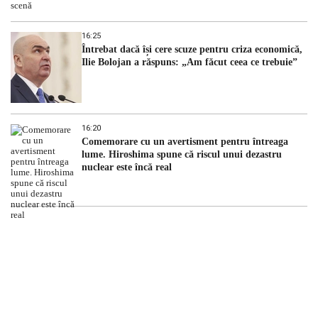
16:25
Întrebat dacă își cere scuze pentru criza economică,
Ilie Bolojan a răspuns: „Am făcut ceea ce trebuie”
16:20
Comemorare cu un avertisment pentru întreaga
lume. Hiroshima spune că riscul unui dezastru
nuclear este încă real