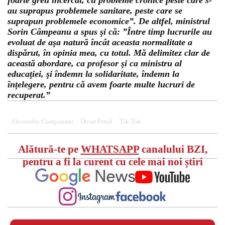
foarte greu încercat, cu probleme cronice peste care s-
au suprapus problemele sanitare, peste care se
suprapun problemele economice”. De altfel, ministrul
Sorin Câmpeanu a spus şi că: ”Între timp lucrurile au
evoluat de aşa natură încât aceasta normalitate a
dispărut, în opinia mea, cu totul. Mă delimitez clar de
această abordare, ca profesor şi ca ministru al
educaţiei, şi îndemn la solidaritate, îndemn la
înţelegere, pentru că avem foarte multe lucruri de
recuperat.”
Alexandru Cumpanasu
Dosar Penal
Tik Tok
Alătură-te pe
WHATSAPP
canalului BZI,
pentru a fi la curent cu cele mai noi știri