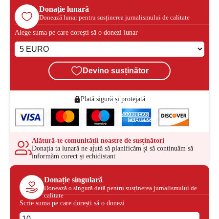
Donație lunară
Donează lunar pentru susținerea jurnalismului de calitate
Alege suma pe care dorești să o donezi lunar
Devino susținător
Plată sigură și protejată
Alătură-te comunității noastre de susținători
Donația ta lunară ne ajută să planificăm și să continuăm să
informăm corect și echidistant
Donație singulară
Donează o singură dată pentru susținerea jurnalismului de
calitate
Scrie suma pe care dorești să o donezi