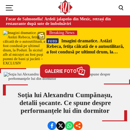
Focar de Salmonella! Ardeii jalapeño din Mexic, retrași din
restaurante după sute de îmbolnăviri
Breaking News
Imagini dramatice. Astăzi
FOTO
Rebeca, fetița călcată de o autoutilitară,
a fost condusă pe ultimul drum, la
Poduri. În sicriul alb al micuței au fost
puși pumni de bani și jucării –
EXCLUSIV
GALERIE FOTO
7
Soţia lui Alexandru Cumpănașu,
detalii şocante. Ce spune despre
performanţele lui din dormitor