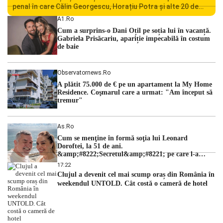
penal în care Călin Georgescu, Horațiu Potra și alte 20 de
persoane sunt acuzați de acțiuni îndreptate împotriva
A1.ro
ordinii constituționale. În ședința din camera preliminară,
Cum a surprins-o Dani Oțil pe soția lui în vacanță.
judecătorii de la instanța supremă au […]
Gabriela Prisăcariu, apariție impecabilă în costum
de baie
Observatornews.ro
A plătit 75.000 de € pe un apartament la My Home
Residence. Coşmarul care a urmat: "Am început să
tremur"
As.ro
Cum se menţine în formă soţia lui Leonard
Doroftei, la 51 de ani.
&amp;#8222;Secretul&amp;#8221; pe care l-a
dezvăluit
17:22
Clujul a devenit cel mai scump oraș din România în
weekendul UNTOLD. Cât costă o cameră de hotel