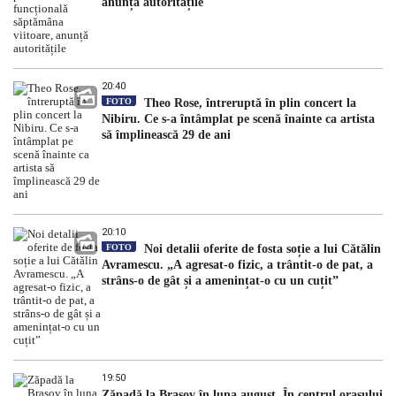
anunță autoritățile
20:40
FOTO
Theo Rose, întreruptă în plin concert la
Nibiru. Ce s-a întâmplat pe scenă înainte ca artista
să împlinească 29 de ani
20:10
FOTO
Noi detalii oferite de fosta soție a lui Cătălin
Avramescu. „A agresat-o fizic, a trântit-o de pat, a
strâns-o de gât și a amenințat-o cu un cuțit”
19:50
Zăpadă la Brașov în luna august. În centrul orașului