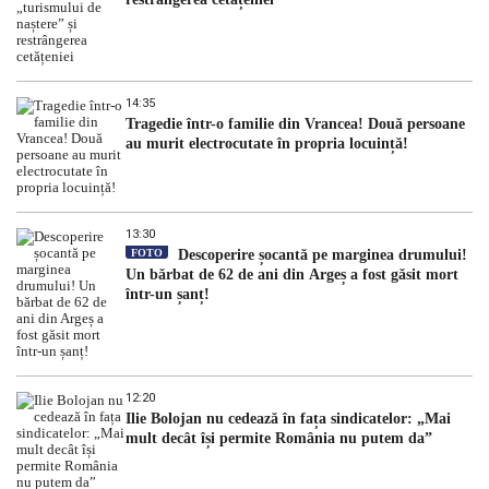
14:35
Tragedie într-o familie din Vrancea! Două persoane
au murit electrocutate în propria locuință!
13:30
FOTO
Descoperire șocantă pe marginea drumului!
Un bărbat de 62 de ani din Argeș a fost găsit mort
într-un șanț!
12:20
Ilie Bolojan nu cedează în fața sindicatelor: „Mai
mult decât își permite România nu putem da”