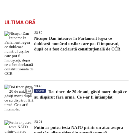
ULTIMA ORĂ
23:50
Nicușor Dan întoarce în Parlament legea ce
dublează numărul urșilor care pot fi împușcați,
după ce a fost declarată constituțională de CCR
23:40
FOTO
Doi tineri de 20 de ani, găsiți morți după ce
au dispărut fără urmă. Ce s-ar fi întâmplat
23:21
Putin ar putea testa NATO printr-un atac asupra
unei țări aliate chiar din această toamnă