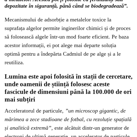
depozitate în siguranță, până când se biodegradează”.
Mecanismului de adsorbție a metalelor toxice la
suprafața algelor permite inginerilor chimici și de proces
să folosească algele într-un mod foarte eficient. Pe baza
acestor informații, ei pot alege mai departe soluția
optimă pentru a îndepărta Cadmiul de pe alge și a le
reutiliza.
Lumina este apoi folosită în stații de cercetare,
unde oamenii de știință folosesc aceste
fascicule de dimensiuni până la 100.000 de ori
mai subțiri
Acceleratorul de particule,
”un microscop gigantic, de
mărimea a zece stadioane de fotbal, cu rezoluție spațială
și analitică extremă”
, este alcătuit dintr-un generator de
electroni de ultimă generație, un accelerator de particule