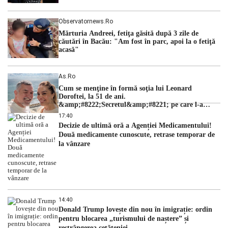
Observatornews.ro
Mărturia Andreei, fetiţa găsită după 3 zile de
căutări în Bacău: "Am fost în parc, apoi la o fetiţă
acasă"
As.ro
Cum se menţine în formă soţia lui Leonard
Doroftei, la 51 de ani.
&amp;#8222;Secretul&amp;#8221; pe care l-a
dezvăluit
17:40
Decizie de ultimă oră a Agenției Medicamentului!
Două medicamente cunoscute, retrase temporar de
la vânzare
14:40
Donald Trump lovește din nou în imigrație: ordin
pentru blocarea „turismului de naștere” și
restrângerea cetățeniei