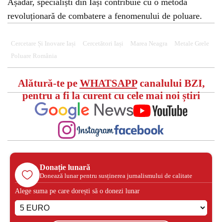
Așadar, specialiști din Iași contribuie cu o metodă
revoluționară de combatere a fenomenului de poluare.
Cercetare Și Inovare Iași
Cercetători Iași
Marea Neagra
Metale Grele
Poluare România
Alătură-te pe
WHATSAPP
canalului BZI,
pentru a fi la curent cu cele mai noi știri
Donație lunară
Donează lunar pentru susținerea jurnalismului de calitate
Alege suma pe care dorești să o donezi lunar