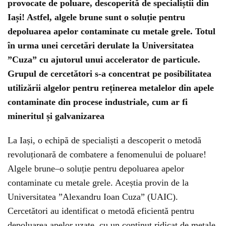
provocate de poluare, descoperită de specialiștii din
Iași! Astfel, algele brune sunt o soluție pentru
depoluarea apelor contaminate cu metale grele. Totul
în urma unei cercetări derulate la Universitatea
”Cuza” cu ajutorul unui accelerator de particule.
Grupul de cercetători s-a concentrat pe posibilitatea
utilizării algelor pentru reținerea metalelor din apele
contaminate din procese industriale, cum ar fi
mineritul și galvanizarea
La Iași, o echipă de specialiști a descoperit o metodă
revoluționară de combatere a fenomenului de poluare!
Algele brune–o soluție pentru depoluarea apelor
contaminate cu metale grele. Aceștia provin de la
Universitatea ”Alexandru Ioan Cuza” (UAIC).
Cercetători au identificat o metodă eficientă pentru
depoluarea apelor uzate, cu un conținut ridicat de metale,