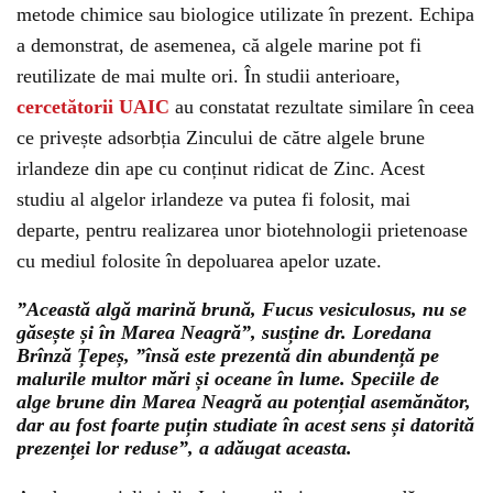
metode chimice sau biologice utilizate în prezent. Echipa
a demonstrat, de asemenea, că algele marine pot fi
reutilizate de mai multe ori. În studii anterioare,
cercetătorii UAIC
au constatat rezultate similare în ceea
ce privește adsorbția Zincului de către algele brune
irlandeze din ape cu conținut ridicat de Zinc. Acest
studiu al algelor irlandeze va putea fi folosit, mai
departe, pentru realizarea unor biotehnologii prietenoase
cu mediul folosite în depoluarea apelor uzate.
”Această algă marină brună, Fucus vesiculosus, nu se
găsește și în Marea Neagră”, susține dr. Loredana
Brînză Țepeș, ”însă este prezentă din abundență pe
malurile multor mări și oceane în lume. Speciile de
alge brune din Marea Neagră au potențial asemănător,
dar au fost foarte puțin studiate în acest sens și datorită
prezenței lor reduse”, a adăugat aceasta.