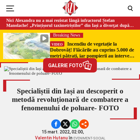
Nici Alexandra nu a mai rezistat lângă infractorul Ștefan
Manolache! „Prințișorul taximetriștilor” din Iași a divorţat după
doi ani de căsnicie
Breaking News
Incendiu de vegetație la
VIDEO
Dobrovăț! Flăcările au cuprins 5.000 de
metri pătrați, iar pompierii au intervenit
de urgență
GALERIE FOTO
5
Specialiștii din Iași au descoperit o
metodă revoluționară de combatere a
fenomenului de poluare- FOTO
15 mart. 2022, 02:00,
Valentin Hutanu
în
EVENIMENT-SOCIAL