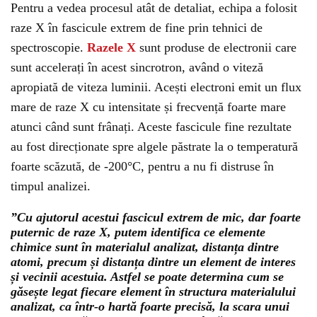
Pentru a vedea procesul atât de detaliat, echipa a folosit
raze X în fascicule extrem de fine prin tehnici de
spectroscopie.
Razele X
sunt produse de electronii care
sunt accelerați în acest sincrotron, având o viteză
apropiată de viteza luminii. Acești electroni emit un flux
mare de raze X cu intensitate și frecvență foarte mare
atunci când sunt frânați. Aceste fascicule fine rezultate
au fost direcționate spre algele păstrate la o temperatură
foarte scăzută, de -200°C, pentru a nu fi distruse în
timpul analizei.
”Cu ajutorul acestui fascicul extrem de mic, dar foarte
puternic de raze X, putem identifica ce elemente
chimice sunt în materialul analizat, distanța dintre
atomi, precum și distanța dintre un element de interes
și vecinii acestuia. Astfel se poate determina cum se
găsește legat fiecare element în structura materialului
analizat, ca într-o hartă foarte precisă, la scara unui