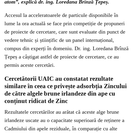
atom”, explică dr. ing. Loredana Brînză Țepeș.
Accesul la acceleratoarele de particule disponibile în
lume la ora actuală se face prin competiție de propuneri
de proiecte de cercetare, care sunt evaluate din punct de
vedere tehnic și științific de un panel internațional,
compus din experți în domeniu. Dr. ing. Loredana Brînză
Țepeș a câștigat astfel de proiecte de cercetare, ce au
permis aceste cercetări.
Cercetătorii UAIC au constatat rezultate
similare în ceea ce privește adsorbția Zincului
de către algele brune irlandeze din ape cu
conținut ridicat de Zinc
Rezultatele cercetărilor au arătat că aceste alge brune
irlandeze uscate au o capacitate superioară de reținere a
Cadmiului din apele reziduale, în comparație cu alte