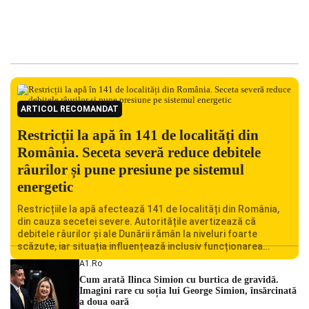
ARTICOL RECOMANDAT
Restricții la apă în 141 de localități din
România. Seceta severă reduce debitele
râurilor și pune presiune pe sistemul
energetic
Restricțiile la apă afectează 141 de localități din România,
din cauza secetei severe. Autoritățile avertizează că
debitele râurilor și ale Dunării rămân la niveluri foarte
scăzute, iar situația influențează inclusiv funcționarea
Centralei Nucleare de la Cernavodă. România se confruntă
A1.ro
cu una dintre cele mai dificile perioade din punct de vedere
Cum arată Ilinca Simion cu burtica de gravidă.
hidrologic din ultimii ani. Lipsa […]
Imagini rare cu soția lui George Simion, însărcinată
a doua oară