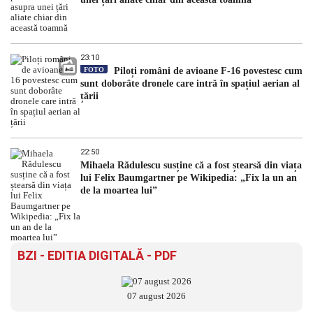
23:10
FOTO
Piloți români de avioane F-16 povestesc cum
sunt doborâte dronele care intră în spațiul aerian al
țării
22:50
Mihaela Rădulescu susține că a fost ștearsă din viața
lui Felix Baumgartner pe Wikipedia: „Fix la un an
de la moartea lui”
BZI - EDITIA DIGITALĂ - PDF
07 august 2026