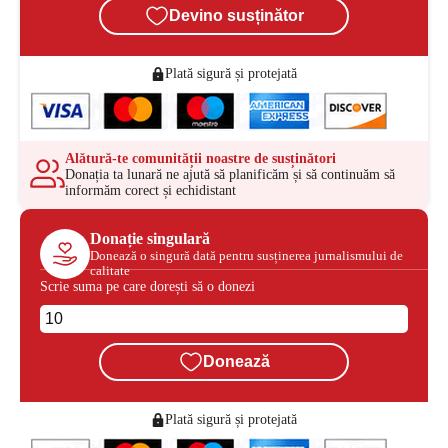
Devino susținător
Plată sigură și protejată
Alătură-te comunității noastre de susținători
Donația ta lunară ne ajută să planificăm și să continuăm să
informăm corect și echidistant
Donație singulară
Donează o singură dată pentru susținerea jurnalismului de
calitate
Scrie suma pe care dorești să o donezi
Donează
Plată sigură și protejată