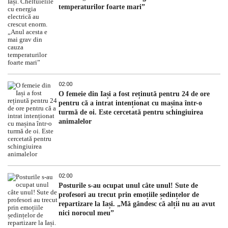
temperaturilor foarte mari”
02:00
O femeie din Iași a fost reținută pentru 24 de ore
pentru că a intrat intenționat cu mașina într-o
turmă de oi. Este cercetată pentru schingiuirea
animalelor
02:00
Posturile s-au ocupat unul câte unul! Sute de
profesori au trecut prin emoțiile ședințelor de
repartizare la Iași. „Mă gândesc că alții nu au avut
nici norocul meu”