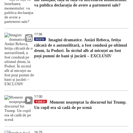
va publica declarația de avere a partenerei sale?
17:06
FOTO
Imagini dramatice. Astăzi Rebeca, fetița
călcată de o autoutilitară, a fost condusă pe ultimul
drum, la Poduri. În sicriul alb al micuței au fost
puși pumni de bani și jucării – EXCLUSIV
17:00
VIDEO
Moment neașteptat la discursul lui Trump.
Un copil era să cadă de pe scenă
16:25