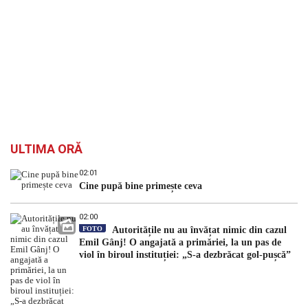
ULTIMA ORĂ
02:01
Cine pupă bine primește ceva
02:00
FOTO
Autoritățile nu au învățat nimic din cazul
Emil Gânj! O angajată a primăriei, la un pas de
viol în biroul instituției: „S-a dezbrăcat gol-pușcă”