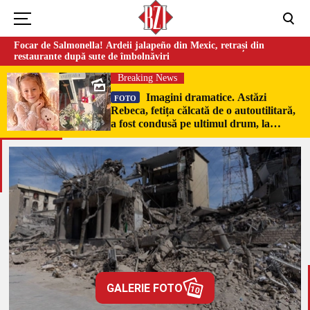
Focar de Salmonella! Ardeii jalapeño din Mexic, retrași din
restaurante după sute de îmbolnăviri
Breaking News
Imagini dramatice. Astăzi
FOTO
Rebeca, fetița călcată de o autoutilitară,
a fost condusă pe ultimul drum, la
Poduri. În sicriul alb al micuței au fost
puși pumni de bani și jucării –
EXCLUSIV
GALERIE FOTO
10