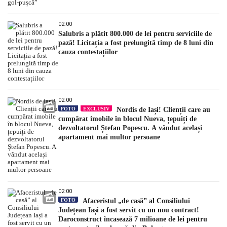
02:00
Salubris a plătit 800.000 de lei pentru serviciile de
pază! Licitația a fost prelungită timp de 8 luni din
cauza contestațiilor
02:00
FOTO
EXCLUSIV
Nordis de Iași! Clienții care au
cumpărat imobile în blocul Nueva, țepuiți de
dezvoltatorul Ștefan Popescu. A vândut același
apartament mai multor persoane
02:00
FOTO
Afaceristul „de casă” al Consiliului
Județean Iași a fost servit cu un nou contract!
Daroconstruct încasează 7 milioane de lei pentru