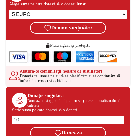
Alege suma pe care dorești să o donezi lunar
Devino susținător
Plată sigură și protejată
Alătură-te comunității noastre de susținători
Donația ta lunară ne ajută să planificăm și să continuăm să
informăm corect și echidistant
Donație singulară
Donează o singură dată pentru susținerea jurnalismului de
calitate
Scrie suma pe care dorești să o donezi
Donează