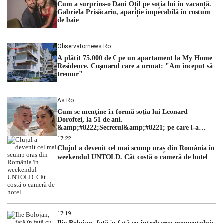
Cum a surprins-o Dani Oțil pe soția lui în vacanță.
de la instanța supremă au […]
Gabriela Prisăcariu, apariție impecabilă în costum
de baie
Observatornews.ro
A plătit 75.000 de € pe un apartament la My Home
Residence. Coşmarul care a urmat: "Am început să
tremur"
As.ro
Cum se menţine în formă soţia lui Leonard
Doroftei, la 51 de ani.
&amp;#8222;Secretul&amp;#8221; pe care l-a
dezvăluit
17:22
Clujul a devenit cel mai scump oraș din România în
weekendul UNTOLD. Cât costă o cameră de hotel
17:19
Ilie Bolojan, față în față cu întrebarea momentului: