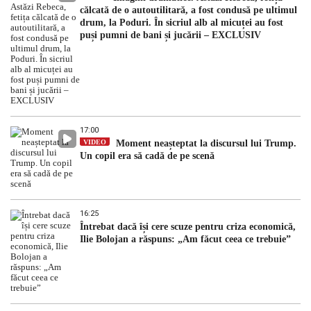
călcată de o autoutilitară, a fost condusă pe ultimul
drum, la Poduri. În sicriul alb al micuței au fost
puși pumni de bani și jucării – EXCLUSIV
17:00
VIDEO
Moment neașteptat la discursul lui Trump.
Un copil era să cadă de pe scenă
16:25
Întrebat dacă își cere scuze pentru criza economică,
Ilie Bolojan a răspuns: „Am făcut ceea ce trebuie”