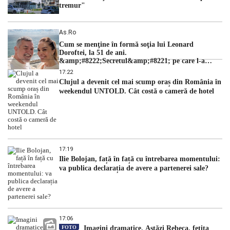
tremur"
As.ro
Cum se menţine în formă soţia lui Leonard
Doroftei, la 51 de ani.
&amp;#8222;Secretul&amp;#8221; pe care l-a
dezvăluit
17:22
Clujul a devenit cel mai scump oraș din România în
weekendul UNTOLD. Cât costă o cameră de hotel
17:19
Ilie Bolojan, față în față cu întrebarea momentului:
va publica declarația de avere a partenerei sale?
17:06
FOTO
Imagini dramatice. Astăzi Rebeca, fetița