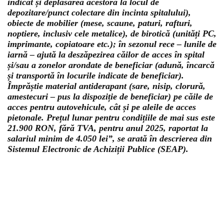
indicat și deplasarea acestora la locul de
depozitare/punct colectare din incinta spitalului),
obiecte de mobilier (mese, scaune, paturi, rafturi,
noptiere, inclusiv cele metalice), de birotică (unități PC,
imprimante, copiatoare etc.); în sezonul rece – lunile de
iarnă – ajută la deszăpezirea căilor de acces în spital
și/sau a zonelor arondate de beneficiar (adună, încarcă
și transportă în locurile indicate de beneficiar).
Împrăștie material antiderapant (sare, nisip, clorură,
amestecuri – pus la dispoziție de beneficiar) pe căile de
acces pentru autovehicule, cât și pe aleile de acces
pietonale. Prețul lunar pentru condițiile de mai sus este
21.900 RON, fără TVA, pentru anul 2025, raportat la
salariul minim de 4.050 lei”, se arată în descrierea din
Sistemul Electronic de Achiziții Publice (SEAP).