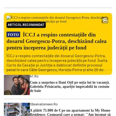
ARTICOL RECOMANDAT
ÎCCJ a respins contestațiile din
FOTO
dosarul Georgescu-Potra, deschizând calea
pentru începerea judecății pe fond
ÎCCJ a respins contestațiile din dosarul Georgescu-Potra,
deschizând calea pentru începerea judecății pe fond. Înalta
Curte de Casație și Justiție a deblocat definitiv procesul
penal în care Călin Georgescu, Horațiu Potra și alte 20 de
persoane sunt acuzați de acțiuni îndreptate împotriva
A1.ro
ordinii constituționale. În ședința din camera preliminară,
Cum a surprins-o Dani Oțil pe soția lui în vacanță.
judecătorii de la instanța supremă au […]
Gabriela Prisăcariu, apariție impecabilă în costum
de baie
Observatornews.ro
A plătit 75.000 de € pe un apartament la My Home
Residence. Coşmarul care a urmat: "Am început să