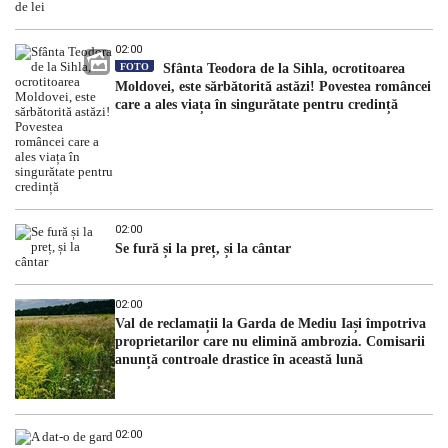
02:00
FOTO
Sfânta Teodora de la Sihla, ocrotitoarea
Moldovei, este sărbătorită astăzi! Povestea româncei
care a ales viața în singurătate pentru credință
02:00
Se fură și la preț, și la cântar
02:00
Val de reclamații la Garda de Mediu Iași împotriva
proprietarilor care nu elimină ambrozia. Comisarii
anunță controale drastice în această lună
02:00