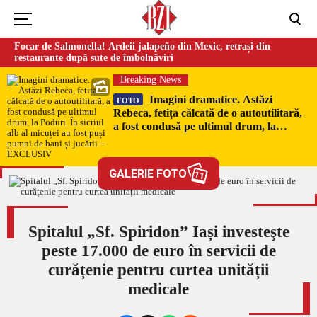
Focar de Salmonella! Ardeii jalapeño din Mexic, retrași din
restaurante după sute de îmbolnăviri
Breaking News
Imagini dramatice. Astăzi
FOTO
Rebeca, fetița călcată de o autoutilitară,
a fost condusă pe ultimul drum, la
Poduri. În sicriul alb al micuței au fost
puși pumni de bani și jucării –
EXCLUSIV
GALERIE FOTO
11
Spitalul „Sf. Spiridon” Iași investeşte
peste 17.000 de euro în servicii de
curățenie pentru curtea unității
medicale