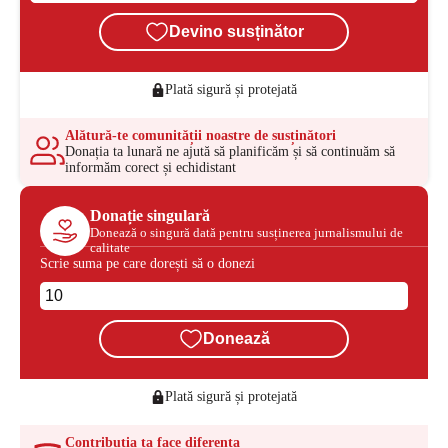
Devino susținător
Plată sigură și protejată
Alătură-te comunității noastre de susținători
Donația ta lunară ne ajută să planificăm și să continuăm să
informăm corect și echidistant
Donație singulară
Donează o singură dată pentru susținerea jurnalismului de
calitate
Scrie suma pe care dorești să o donezi
Donează
Plată sigură și protejată
Contribuția ta face diferența