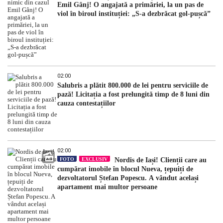
Emil Gânj! O angajată a primăriei, la un pas de
viol în biroul instituției: „S-a dezbrăcat gol-pușcă”
02:00
Salubris a plătit 800.000 de lei pentru serviciile de
pază! Licitația a fost prelungită timp de 8 luni din
cauza contestațiilor
02:00
FOTO
EXCLUSIV
Nordis de Iași! Clienții care au
cumpărat imobile în blocul Nueva, țepuiți de
dezvoltatorul Ștefan Popescu. A vândut același
apartament mai multor persoane