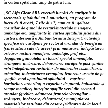
în curtea spitalului, timp de patru luni.
„SC Alfa Clear SRL execută lucrări de curățenie în
sectoarele spitalului cu 3 muncitori, cu program de
lucru de 8 ore/zi, 7 zile din 7, cum ar fi: golirea
coșurilor de gunoi de resturi/materiale menajere,
ambalaje etc. amplasate în curtea spitalului și/sau din
curtea interioară a Ambulatoriului Integrat; activități
specifice de curățenie pe sectorul arondat de beneficiar
(curte și/sau cale de acces) prin măturare, îndepărtarea
oricăror resturi menajere, ambalaje, praf etc.,
degajarea gunoaielor în locuri special amenajate,
strângere, încărcare, debarasare; curățenie post-șantier
prin îndepărtarea resturilor de materiale; cosmetizarea
arborilor, îndepărtarea crengilor, frunzelor uscate de pe
spațiile verzi aparținând spitalului – vopsirea
bordurilor, arborilor, a coșurilor de gunoi, balustrade și
rampe metalice; întreține spațiile verzi din sectorul
arondat (greblat, adunarea frunzelor/crengilor –
strângere, încărcare, debarasare); manipularea
materialelor rezultate din casare (ridicarea de la locul