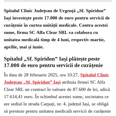
Spitalul Clinic Judeţean de Urgenţă „Sf. Spiridon”
Iași investeşte peste 17.000 de euro pentru servicii de
curățenie în curtea unității medicale. Contra acestei
sume, firma SC Alfa Clear SRL va colabora cu
unitatea medicală timp de 4 luni, respectiv martie,
aprilie, mai și iunie.
Spitalul „Sf. Spiridon” Iași plăteşte peste
17.000 de euro pentru servicii de curățenie
În data de 28 februarie 2025, ora 10:27,
Spitalul Clinic
Județean „Sf. Spiridon” Iași
atribuia firmei SC Alfa
Clear SRL un contract în valoare de 87.600 de lei, adică
17.614,41 euro. În schimbul acestei sume, societatea ce
are sediul în strada Carpați, nr. 4, județul
Iași, se obligă
să presteze pentru unitatea medicală servicii de curățenie