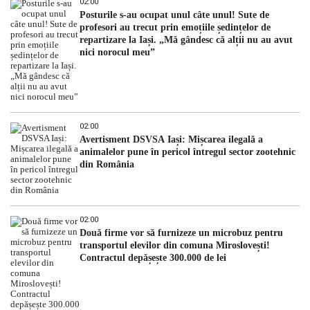
02:00
Posturile s-au ocupat unul câte unul! Sute de
profesori au trecut prin emoțiile ședințelor de
repartizare la Iași. „Mă gândesc că alții nu au avut
nici norocul meu”
02:00
Avertisment DSVSA Iași: Mișcarea ilegală a
animalelor pune în pericol întregul sector zootehnic
din România
02:00
Două firme vor să furnizeze un microbuz pentru
transportul elevilor din comuna Miroslovești!
Contractul depășește 300.000 de lei