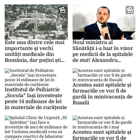
materiale sanitare
multor furnizori de
farmaceutice și pentru
servicii medicale,
laborator și diagnostic
medicamente și
dispozitive medicale! Au
fost descoperite nereguli
extrem de grave
Este una dintre cele mai
Noul ministru al
importante și vechi
Sănătății i-a luat în vizor
unități medicale din
pe medicii de la spitalele
România, dar puțini știu
de stat! Alexandru
că are aproape 3 secole
Rogobete vrea ca aceștia
de istorie! Imagini de
să nu mai lipsească de la
colecție cu Spitalul „Sf.
program pentru a oferi
Spiridon” Iași
consultații în privat!
Acestea sunt spitalele și
Institutul de Psihiatrie
farmaciile ce vor fi de
„Socola” Iași investește
gardă în minivacanța de
peste 14 milioane de lei
Rusalii
în materiale de curățenie
Acestea sunt spitalele și
farmaciile ce vor fi de