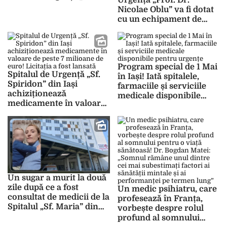
Urgență „Prof. Dr.
Dr. Nicolae Oblu” din Iași
Nicolae Oblu” va fi dotat
cu un echipament de
radioterapie
intraoperatorie!
Contractul pentru
furnizare, instalare și
Program special de 1 Mai
punere în funcțiune
Spitalul de Urgență „Sf.
în Iași! Iată spitalele,
valorează peste 17
Spiridon” din Iași
farmaciile și serviciile
milioane de lei
achiziționează
medicale disponibile
medicamente în valoare
pentru urgențe
de peste 7 milioane de
euro! Licitația a fost
lansată
Un sugar a murit la două
zile după ce a fost
Un medic psihiatru, care
consultat de medicii de la
profesează în Franța,
Spitalul „Sf. Maria” din
vorbește despre rolul
Iași! Mioara Tudorache:
profund al somnului
„Mi-au omorât copilul!” –