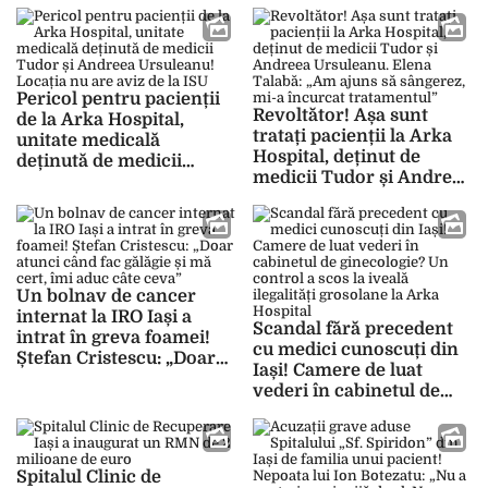
pentru o viață sănătoasă!
UPDATE
Dr. Bogdan Matei:
„Somnul rămâne unul
dintre cei mai
subestimați factori ai
Pericol pentru pacienții
sănătății mintale și ai
Revoltător! Așa sunt
de la Arka Hospital,
performanței pe termen
tratați pacienții la Arka
unitate medicală
lung”
Hospital, deținut de
deținută de medicii
medicii Tudor și Andreea
Tudor și Andreea
Ursuleanu. Elena Talabă:
Ursuleanu! Locația nu
„Am ajuns să sângerez,
are aviz de la ISU
mi-a încurcat
tratamentul”
Un bolnav de cancer
internat la IRO Iași a
Scandal fără precedent
intrat în greva foamei!
cu medici cunoscuți din
Ștefan Cristescu: „Doar
Iași! Camere de luat
atunci când fac gălăgie și
vederi în cabinetul de
mă cert, îmi aduc câte
ginecologie? Un control
ceva”
a scos la iveală ilegalități
grosolane la Arka
Hospital
Spitalul Clinic de