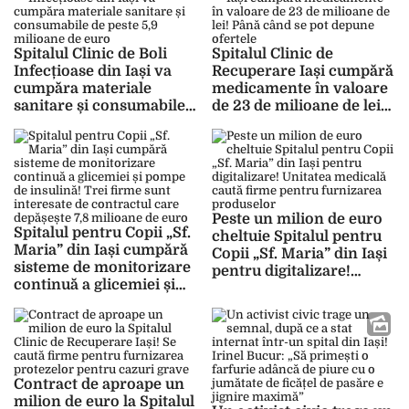
lei. Iată care sunt firmele
sanitare la Institutul de
interesate de contract
Boli Cardiovasculare
Spitalul Clinic de Boli
Spitalul Clinic de
Infecțioase din Iași va
Recuperare Iași cumpără
cumpăra materiale
medicamente în valoare
sanitare și consumabile
de 23 de milioane de lei!
de peste 5,9 milioane de
Până când se pot depune
euro
ofertele
Peste un milion de euro
Spitalul pentru Copii „Sf.
cheltuie Spitalul pentru
Maria” din Iași cumpără
Copii „Sf. Maria” din Iași
sisteme de monitorizare
pentru digitalizare!
continuă a glicemiei și
Unitatea medicală caută
pompe de insulină! Trei
firme pentru furnizarea
firme sunt interesate de
produselor
contractul care
depășește 7,8 milioane de
euro
Contract de aproape un
milion de euro la Spitalul