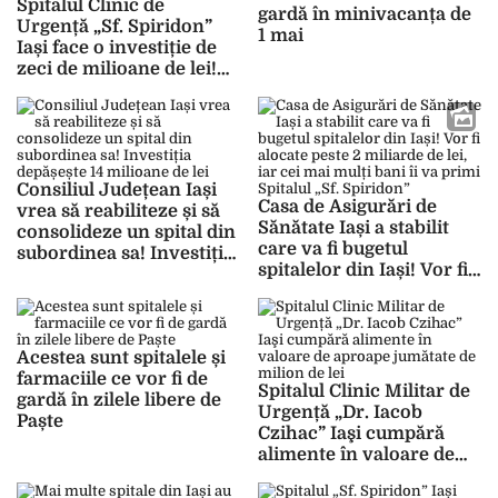
Spitalul Clinic de
gardă în minivacanța de
Urgență „Sf. Spiridon”
1 mai
Iași face o investiție de
zeci de milioane de lei!
Unitatea medicală vrea
să cumpere reactivi de
laborator
Consiliul Județean Iași
Casa de Asigurări de
vrea să reabiliteze și să
Sănătate Iași a stabilit
consolideze un spital din
care va fi bugetul
subordinea sa! Investiția
spitalelor din Iași! Vor fi
depășește 14 milioane de
alocate peste 2 miliarde
lei
de lei, iar cei mai mulți
bani îi va primi Spitalul
„Sf. Spiridon”
Acestea sunt spitalele și
farmaciile ce vor fi de
Spitalul Clinic Militar de
gardă în zilele libere de
Urgență „Dr. Iacob
Paște
Czihac” Iaşi cumpără
alimente în valoare de
aproape jumătate de
milion de lei