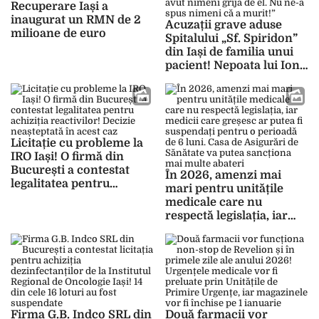
Recuperare Iași a
inaugurat un RMN de 2
Acuzații grave aduse
milioane de euro
Spitalului „Sf. Spiridon”
din Iași de familia unui
pacient! Nepoata lui Ion
Botezatu: „Nu a avut
nimeni grijă de el. Nu ne-
a spus nimeni că a
murit!”
Licitație cu probleme la
IRO Iași! O firmă din
București a contestat
În 2026, amenzi mai
legalitatea pentru
mari pentru unitățile
achiziția reactivilor!
medicale care nu
Decizie neașteptată în
respectă legislația, iar
acest caz
medicii care greșesc ar
putea fi suspendați
pentru o perioadă de 6
luni. Casa de Asigurări de
Sănătate va putea
sancționa mai multe
abateri
Firma G.B. Indco SRL din
Două farmacii vor