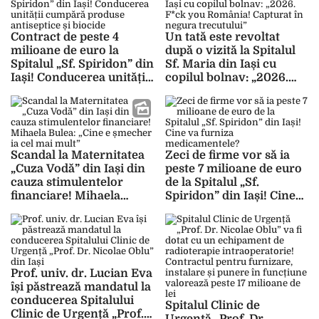
Contract de peste 4
Un tată este revoltat
milioane de euro la
după o vizită la Spitalul
Spitalul „Sf. Spiridon” din
Sf. Maria din Iași cu
Iași! Conducerea unității
copilul bolnav: „2026.
cumpără produse
F*ck you România!
antiseptice și biocide
Capturat în negura
trecutului”
Scandal la Maternitatea
Zeci de firme vor să ia
„Cuza Vodă” din Iași din
peste 7 milioane de euro
cauza stimulentelor
de la Spitalul „Sf.
financiare! Mihaela
Spiridon” din Iași! Cine
Bulea: „Cine e șmecher ia
va furniza
cel mai mult”
medicamentele?
Prof. univ. dr. Lucian Eva
își păstrează mandatul la
conducerea Spitalului
Spitalul Clinic de
Clinic de Urgență „Prof.