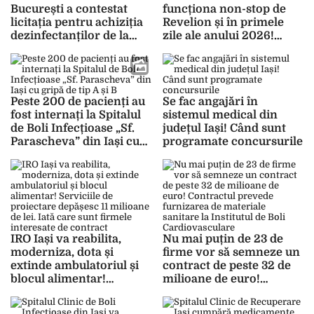
București a contestat
funcționa non-stop de
licitația pentru achiziția
Revelion și în primele
dezinfectanților de la
zile ale anului 2026!
Institutul Regional de
Urgențele medicale vor fi
Oncologie Iași! 14 din
preluate prin Unitățile de
cele 16 loturi au fost
Primire Urgențe, iar
suspendate
magazinele vor fi închise
Peste 200 de pacienți au
Se fac angajări în
pe 1 ianuarie
fost internați la Spitalul
sistemul medical din
de Boli Infecțioase „Sf.
județul Iași! Când sunt
Parascheva” din Iași cu
programate concursurile
gripă de tip A și B
IRO Iași va reabilita,
Nu mai puțin de 23 de
moderniza, dota și
firme vor să semneze un
extinde ambulatoriul și
contract de peste 32 de
blocul alimentar!
milioane de euro!
Serviciile de proiectare
Contractul prevede
depășesc 11 milioane de
furnizarea de materiale