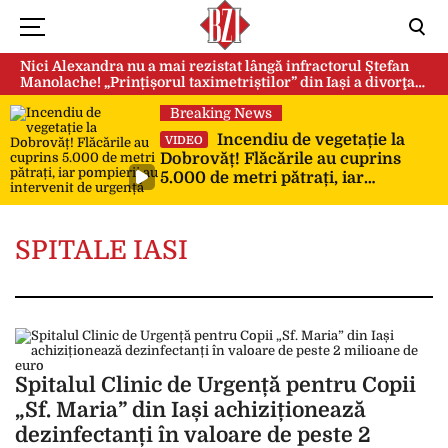
Nici Alexandra nu a mai rezistat lângă infractorul Ștefan
Manolache! „Prințișorul taximetriștilor” din Iași a divorţat
după doi ani de căsnicie
Breaking News
Incendiu de vegetație la
VIDEO
Dobrovăț! Flăcările au cuprins
5.000 de metri pătrați, iar
pompierii au intervenit de urgență
SPITALE IASI
Spitalul Clinic de Urgență pentru Copii
„Sf. Maria” din Iași achiziționează
dezinfectanți în valoare de peste 2