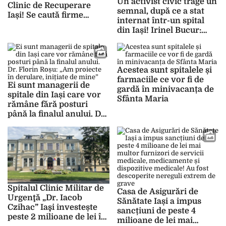
Un activist civic trage un
Clinic de Recuperare
semnal, după ce a stat
Iași! Se caută firme
internat într-un spital
pentru furnizarea
din Iași! Irinel Bucur:
protezelor pentru cazuri
„Să primești o farfurie
grave
adâncă de piure cu o
jumătate de ficățel de
pasăre e jignire maximă”
Acestea sunt spitalele și
farmaciile ce vor fi de
Ei sunt managerii de
gardă în minivacanța de
spitale din Iași care vor
Sfânta Maria
rămâne fără posturi
până la finalul anului. Dr.
Florin Roșu: „Am
proiecte în derulare,
inițiate de mine”
Spitalul Clinic Militar de
Casa de Asigurări de
Urgenţă „Dr. Iacob
Sănătate Iași a impus
Czihac” Iaşi investește
sancțiuni de peste 4
peste 2 milioane de lei în
milioane de lei mai