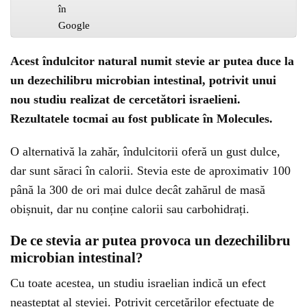
Acest îndulcitor natural numit stevie ar putea duce la
un dezechilibru microbian intestinal, potrivit unui
nou studiu realizat de cercetători israelieni.
Rezultatele tocmai au fost publicate în Molecules.
O alternativă la zahăr, îndulcitorii oferă un gust dulce,
dar sunt săraci în calorii. Stevia este de aproximativ 100
până la 300 de ori mai dulce decât zahărul de masă
obișnuit, dar nu conține calorii sau carbohidrați.
De ce stevia ar putea provoca un dezechilibru
microbian intestinal?
Cu toate acestea, un studiu israelian indică un efect
neașteptat al steviei. Potrivit cercetărilor efectuate de