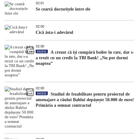
02:01
Se ceartă doctorițele între ele
02:00
Cică ăsta-i adevărul
02:00
FOTO
A crezut că își cumpără boiler în rate, dar s-
a trezit cu un credit la TBI Bank! „Nu pot dormi
noaptea”
02:00
FOTO
Studiul de fezabilitate pentru proiectul de
amenajare a râului Bahlui depășește 50.000 de euro!
Primăria a semnat contractul