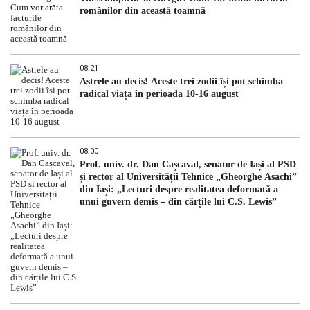
românilor din această toamnă
08:21
Astrele au decis! Aceste trei zodii își pot schimba
radical viața în perioada 10-16 august
08:00
Prof. univ. dr. Dan Cașcaval, senator de Iași al PSD
și rector al Universității Tehnice „Gheorghe Asachi”
din Iași: „Lecturi despre realitatea deformată a
unui guvern demis – din cărțile lui C.S. Lewis”