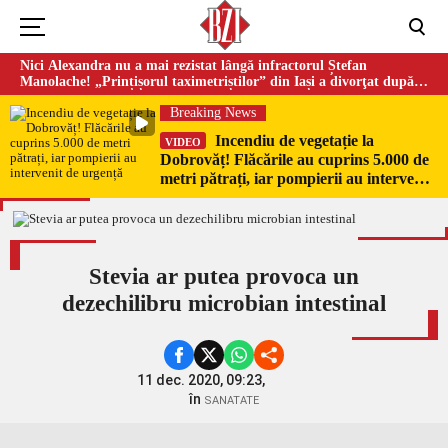
Nici Alexandra nu a mai rezistat lângă infractorul Ștefan
Manolache! „Prințișorul taximetriștilor” din Iași a divorţat după
doi ani de căsnicie
Breaking News
Incendiu de vegetație la
VIDEO
Dobrovăț! Flăcările au cuprins 5.000 de
metri pătrați, iar pompierii au intervenit
de urgență
Stevia ar putea provoca un
dezechilibru microbian intestinal
11 dec. 2020, 09:23,
în
SANATATE