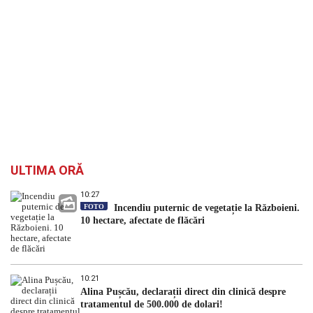
ULTIMA ORĂ
10:27
FOTO
Incendiu puternic de vegetație la Războieni.
10 hectare, afectate de flăcări
10:21
Alina Pușcău, declarații direct din clinică despre
tratamentul de 500.000 de dolari!