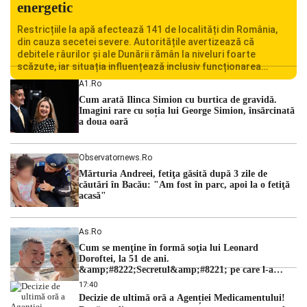
energetic
Restricțiile la apă afectează 141 de localități din România,
din cauza secetei severe. Autoritățile avertizează că
debitele râurilor și ale Dunării rămân la niveluri foarte
scăzute, iar situația influențează inclusiv funcționarea
Centralei Nucleare de la Cernavodă. România se confruntă
A1.ro
cu una dintre cele mai dificile perioade din punct de vedere
Cum arată Ilinca Simion cu burtica de gravidă.
hidrologic din ultimii ani. Lipsa […]
Imagini rare cu soția lui George Simion, însărcinată
a doua oară
Observatornews.ro
Mărturia Andreei, fetiţa găsită după 3 zile de
căutări în Bacău: "Am fost în parc, apoi la o fetiţă
acasă"
As.ro
Cum se menţine în formă soţia lui Leonard
Doroftei, la 51 de ani.
&amp;#8222;Secretul&amp;#8221; pe care l-a
dezvăluit
17:40
Decizie de ultimă oră a Agenției Medicamentului!