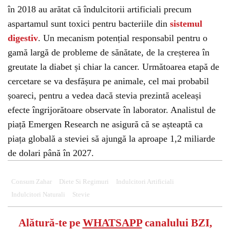
în 2018 au arătat că îndulcitorii artificiali precum
aspartamul sunt toxici pentru bacteriile din
sistemul
digestiv
. Un mecanism potențial responsabil pentru o
gamă largă de probleme de sănătate, de la creșterea în
greutate la diabet și chiar la cancer. Următoarea etapă de
cercetare se va desfășura pe animale, cel mai probabil
șoareci, pentru a vedea dacă stevia prezintă aceleași
efecte îngrijorătoare observate în laborator. Analistul de
piață Emergen Research ne asigură că se așteaptă ca
piața globală a steviei să ajungă la aproape 1,2 miliarde
de dolari până în 2027.
Consum Zahar
Diete Si Regimuri
Indulcitori Artificiali
Indulcitori Naturali
Stevie
Alătură-te pe
WHATSAPP
canalului BZI,