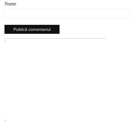
Nume
`
`