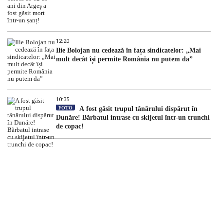
12:20
Ilie Bolojan nu cedează în fața sindicatelor: „Mai
mult decât își permite România nu putem da”
10:35
FOTO
A fost găsit trupul tânărului dispărut în
Dunăre! Bărbatul intrase cu skijetul într-un trunchi
de copac!