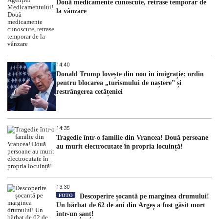
Două medicamente cunoscute, retrase temporar de
la vânzare
14:40
Donald Trump lovește din nou în imigrație: ordin
pentru blocarea „turismului de naștere” și
restrângerea cetățeniei
14:35
Tragedie într-o familie din Vrancea! Două persoane
au murit electrocutate în propria locuință!
13:30
FOTO
Descoperire șocantă pe marginea drumului!
Un bărbat de 62 de ani din Argeș a fost găsit mort
într-un șanț!