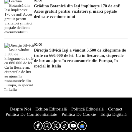
02:00
Grădina Botanică din Iași împlinește 170 de ani!
Acces gratuit pentru vizitatori și mărci poștale
dedicate evenimentului
02:00
Direcția Silvică Iași a vândut 5.500 de kilograme de
trufe cu 660.000 de lei. Ca în fiecare an, ciupercile
de lux au ajuns în restaurantele din Europa, în
special în Italia
Despre Noi
Echipa Editorială
Politică Editorială
Contact
Politica De Confidentialitate
Politica De Cookie
Ediția Digitală