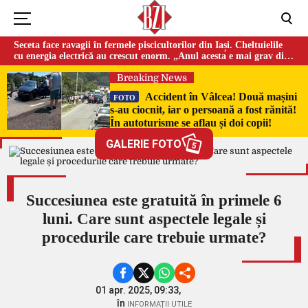
Seceta face ravagii în fermele piscicultorilor din Iași. Cheltuielile
cu energia electrică au crescut enorm. „Anul acesta e mai grav din
cauza temperaturilor foarte mari”
Breaking News
Accident în Vâlcea! Două mașini
FOTO
s-au ciocnit, iar o persoană a fost rănită!
În autoturisme se aflau și doi copii!
GALERIE FOTO
5
Succesiunea este gratuită în primele 6
luni. Care sunt aspectele legale și
procedurile care trebuie urmate?
01 apr. 2025, 09:33,
în
INFORMAȚII UTILE