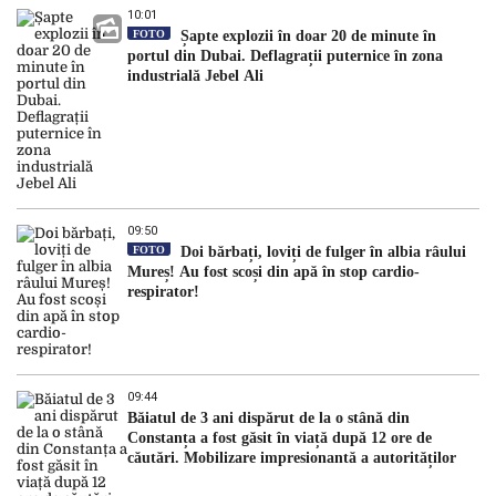
10:01
FOTO
Șapte explozii în doar 20 de minute în
portul din Dubai. Deflagrații puternice în zona
industrială Jebel Ali
09:50
FOTO
Doi bărbați, loviți de fulger în albia râului
Mureș! Au fost scoși din apă în stop cardio-
respirator!
09:44
Băiatul de 3 ani dispărut de la o stână din
Constanța a fost găsit în viață după 12 ore de
căutări. Mobilizare impresionantă a autorităților