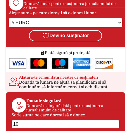
Donează lunar pentru susținerea jurnalismului de
calitate
Alege suma pe care dorești să o donezi lunar
Devino susținător
Plată sigură și protejată
Alătură-te comunității noastre de susținători
Donația ta lunară ne ajută să planificăm și să
continuăm să informăm corect și echidistant
Donație singulară
Donează o singură dată pentru susținerea
jurnalismului de calitate
Scrie suma pe care dorești să o donezi