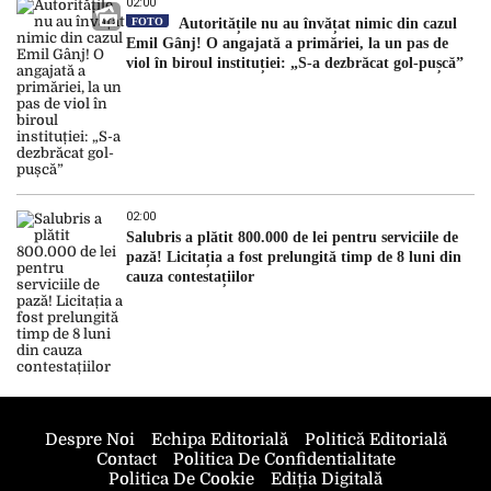
02:00
FOTO
Autoritățile nu au învățat nimic din cazul
Emil Gânj! O angajată a primăriei, la un pas de
viol în biroul instituției: „S-a dezbrăcat gol-pușcă”
02:00
Salubris a plătit 800.000 de lei pentru serviciile de
pază! Licitația a fost prelungită timp de 8 luni din
cauza contestațiilor
Despre Noi
Echipa Editorială
Politică Editorială
Contact
Politica De Confidentialitate
Politica De Cookie
Ediția Digitală