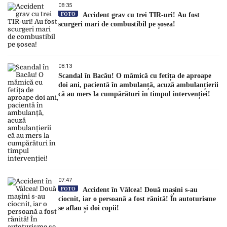
08:35
FOTO
Accident grav cu trei TIR-uri! Au fost
scurgeri mari de combustibil pe șosea!
08:13
Scandal în Bacău! O mămică cu fetița de aproape
doi ani, pacientă în ambulanță, acuză ambulanțierii
că au mers la cumpărături în timpul intervenției!
07:47
FOTO
Accident în Vâlcea! Două mașini s-au
ciocnit, iar o persoană a fost rănită! În autoturisme
se aflau și doi copii!