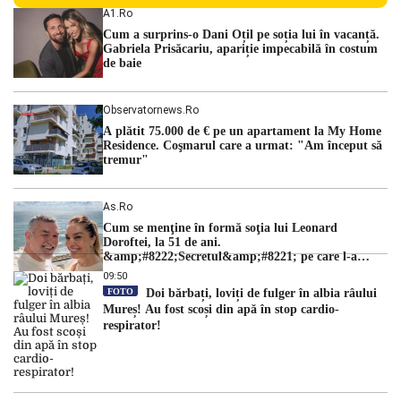
persoane sunt acuzați de acțiuni îndreptate împotriva
A1.ro
ordinii constituționale. În ședința din camera preliminară,
Cum a surprins-o Dani Oțil pe soția lui în vacanță.
judecătorii de la instanța supremă au […]
Gabriela Prisăcariu, apariție impecabilă în costum
de baie
Observatornews.ro
A plătit 75.000 de € pe un apartament la My Home
Residence. Coşmarul care a urmat: "Am început să
tremur"
As.ro
Cum se menţine în formă soţia lui Leonard
Doroftei, la 51 de ani.
&amp;#8222;Secretul&amp;#8221; pe care l-a
dezvăluit
09:50
FOTO
Doi bărbați, loviți de fulger în albia râului
Mureș! Au fost scoși din apă în stop cardio-
respirator!