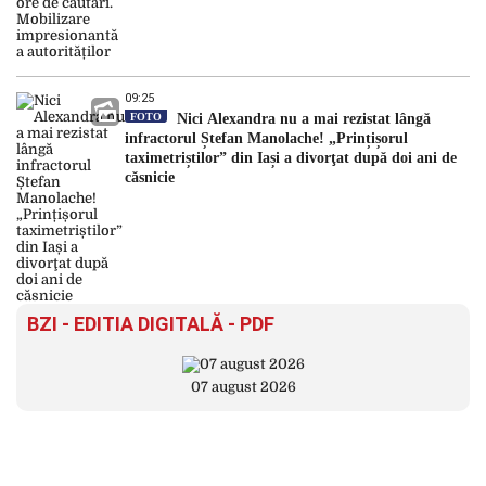
09:25
FOTO
Nici Alexandra nu a mai rezistat lângă
infractorul Ștefan Manolache! „Prințișorul
taximetriștilor” din Iași a divorţat după doi ani de
căsnicie
BZI - EDITIA DIGITALĂ - PDF
07 august 2026