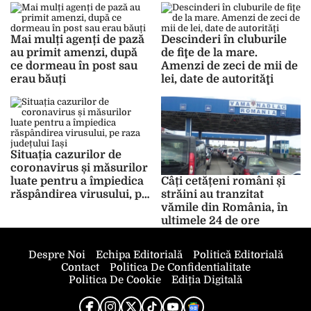
Oficial
Mai mulți agenți de pază
Descinderi în cluburile
au primit amenzi, după
de fiţe de la mare.
ce dormeau în post sau
Amenzi de zeci de mii de
erau băuți
lei, date de autorităţi
Situația cazurilor de
coronavirus și măsurilor
luate pentru a împiedica
Câți cetățeni români și
răspândirea virusului, pe
străini au tranzitat
raza județului Iași
vămile din România, în
ultimele 24 de ore
Despre Noi
Echipa Editorială
Politică Editorială
Contact
Politica De Confidentialitate
Politica De Cookie
Ediția Digitală