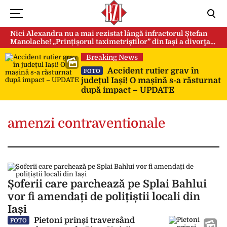
Nici Alexandra nu a mai rezistat lângă infractorul Ștefan
Manolache! „Prințișorul taximetriștilor” din Iași a divorţat
după doi ani de căsnicie
Breaking News
Accident rutier grav în
FOTO
județul Iași! O mașină s-a răsturnat
după impact – UPDATE
amenzi contraventionale
Șoferii care parchează pe Splai Bahlui
vor fi amendați de polițiștii locali din
Iași
Pietoni prinși traversând
FOTO