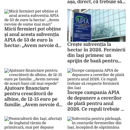
așa, direct, că trebuie să
ca să primim
plătesc impozitul dacă
adeverințele. E strigător
vreau să primesc
la cer!”
adeverința”
Micii fermieri pot obține
și anul acesta subvenția
APIA de 53 de euro la
Crește subvenția la
hectar: „Avem nevoie de
hectar în 2026. Fermierii
sume mai mari”
din Iași primesc un
sprijin de bază pentru
venit, în scopul
sustenabilității
Ajutoare financiare
Începe campania APIA
pentru crescătorii de
de depunere a cererilor
albine, de 12-15 euro pe
de plată pentru anul
familie. „Avem nevoie de
2026. Ce reguli trebuie să
acești bani cât mai
respecte fermierii din
repede”
Iași