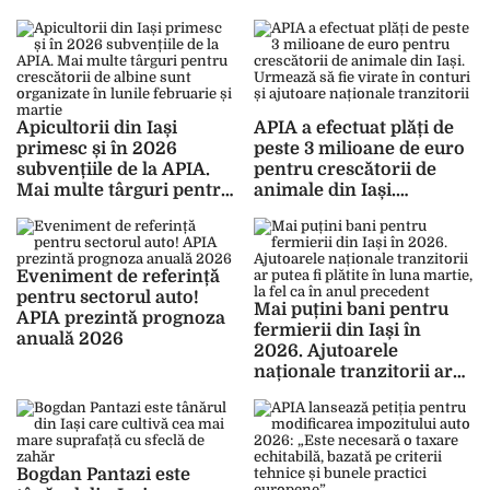
Apicultorii din Iași
APIA a efectuat plăți de
primesc și în 2026
peste 3 milioane de euro
subvențiile de la APIA.
pentru crescătorii de
Mai multe târguri pentru
animale din Iași.
crescătorii de albine sunt
Urmează să fie virate în
organizate în lunile
conturi și ajutoare
februarie și martie
naționale tranzitorii
Eveniment de referință
pentru sectorul auto!
Mai puțini bani pentru
APIA prezintă prognoza
fermierii din Iași în
anuală 2026
2026. Ajutoarele
naționale tranzitorii ar
putea fi plătite în luna
martie, la fel ca în anul
precedent
Bogdan Pantazi este