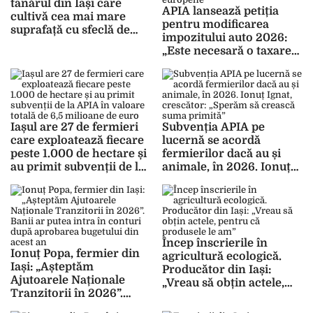
tânărul din Iași care
APIA lansează petiția
cultivă cea mai mare
pentru modificarea
suprafață cu sfeclă de
impozitului auto 2026:
zahăr
„Este necesară o taxare
echitabilă, bazată pe
criterii tehnice și bunele
practici europene”
Iașul are 27 de fermieri
Subvenția APIA pe
care exploatează fiecare
lucernă se acordă
peste 1.000 de hectare și
fermierilor dacă au și
au primit subvenții de la
animale, în 2026. Ionuț
APIA în valoare totală de
Ignat, crescător:
6,5 milioane de euro
„Sperăm să crească
suma primită”
Încep înscrierile în
Ionuț Popa, fermier din
agricultură ecologică.
Iași: „Așteptăm
Producător din Iași:
Ajutoarele Naționale
„Vreau să obțin actele,
Tranzitorii în 2026”.
pentru că produsele le
Banii ar putea intra în
am”