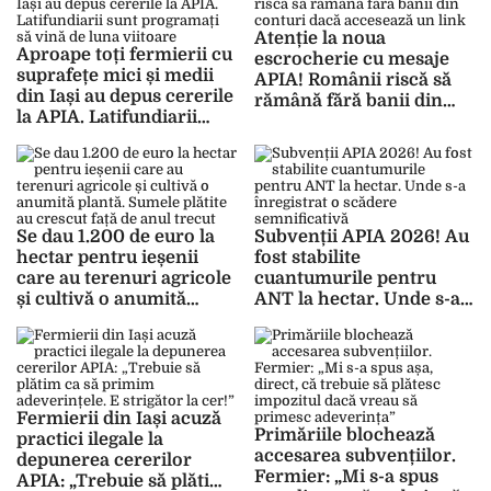
Atenție la noua
Aproape toți fermierii cu
escrocherie cu mesaje
suprafețe mici și medii
APIA! Românii riscă să
din Iași au depus cererile
rămână fără banii din
la APIA. Latifundiarii
conturi dacă accesează
sunt programați să vină
un link
de luna viitoare
Se dau 1.200 de euro la
Subvenții APIA 2026! Au
hectar pentru ieșenii
fost stabilite
care au terenuri agricole
cuantumurile pentru
și cultivă o anumită
ANT la hectar. Unde s-a
plantă. Sumele plătite au
înregistrat o scădere
crescut față de anul
semnificativă
trecut
Fermierii din Iași acuză
Primăriile blochează
practici ilegale la
accesarea subvențiilor.
depunerea cererilor
Fermier: „Mi s-a spus
APIA: „Trebuie să plătim