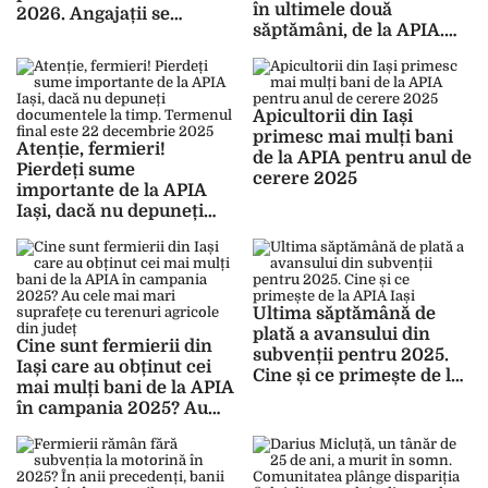
în ultimele două
2026. Angajații se
săptămâni, de la APIA.
pregătesc de ce e mai rău
Plăți de peste 3 milioane
de euro către beneficiari
Apicultorii din Iași
primesc mai mulți bani
Atenție, fermieri!
de la APIA pentru anul de
Pierdeți sume
cerere 2025
importante de la APIA
Iași, dacă nu depuneți
documentele la timp.
Termenul final este 22
decembrie 2025
Ultima săptămână de
plată a avansului din
Cine sunt fermierii din
subvenții pentru 2025.
Iași care au obținut cei
Cine și ce primește de la
mai mulți bani de la APIA
APIA Iași
în campania 2025? Au
cele mai mari suprafețe
cu terenuri agricole din
județ