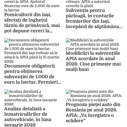
Subvenția pentru
Pomicultorii din Iași,
pârloagă, în conturile
afectați de înghețul
fermierilor din Iași,
târziu de primăvară, mai
începând de săptămâna
pot depune cereri la
viitoare. APIA a autorizat
APIA. Ajutorul financiar
cererile la plată
este de 2.000 de euro la
hectar
Modificări la subvențiile
APIA acordate în anul
2026. Cine primește mai
Documente obligatorii
mulți bani
pentru obținerea
subvenției de 1.000 de
euro la hectar. Fermierii
din Iași trebuie să le
aducă la APIA până la 31
martie 2026
Prognoza pieței auto din
Analiza detaliată a
România pe anul 2026.
înmatriculărilor de
APIA: „Va înregistra o
autovehicule, în luna
scădere”
ianuarie 2026