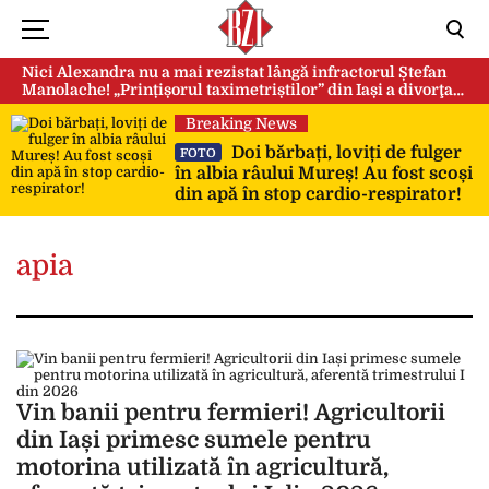
Nici Alexandra nu a mai rezistat lângă infractorul Ștefan
Manolache! „Prințișorul taximetriștilor” din Iași a divorţat
după doi ani de căsnicie
Breaking News
Doi bărbați, loviți de fulger
FOTO
în albia râului Mureș! Au fost scoși
din apă în stop cardio-respirator!
apia
Vin banii pentru fermieri! Agricultorii
din Iași primesc sumele pentru
motorina utilizată în agricultură,