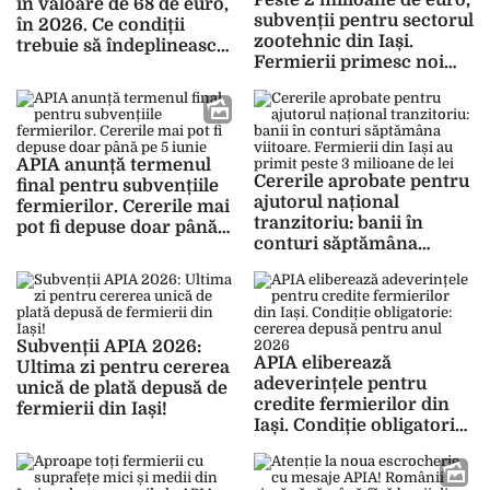
Peste 2 milioane de euro,
în valoare de 68 de euro,
subvenții pentru sectorul
în 2026. Ce condiții
zootehnic din Iași.
trebuie să îndeplinească
Fermierii primesc noi
fermierii din Iași
ajutoare financiare de la
APIA
APIA anunță termenul
Cererile aprobate pentru
final pentru subvențiile
ajutorul național
fermierilor. Cererile mai
tranzitoriu: banii în
pot fi depuse doar până
conturi săptămâna
pe 5 iunie
viitoare. Fermierii din
Iași au primit peste 3
milioane de lei
Subvenții APIA 2026:
APIA eliberează
Ultima zi pentru cererea
adeverințele pentru
unică de plată depusă de
credite fermierilor din
fermierii din Iași!
Iași. Condiție obligatorie:
cererea depusă pentru
anul 2026