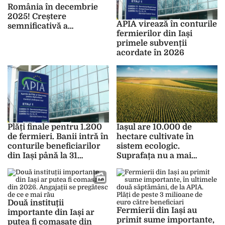
România în decembrie
funcțiile de conducere
2025! Creștere
APIA virează în conturile
semnificativă a
fermierilor din Iași
vânzărilor de
primele subvenții
autoturisme noi
acordate în 2026
Plăți finale pentru 1.200
Iașul are 10.000 de
de fermieri. Banii intră în
hectare cultivate în
conturile beneficiarilor
sistem ecologic.
din Iași până la 31
Suprafața nu a mai
decembrie 2025
crescut în ultimii doi ani
Două instituții
Fermierii din Iași au
importante din Iași ar
primit sume importante,
putea fi comasate din