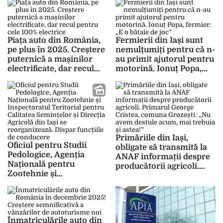
conturi după aprobarea
bugetului din acest an
Piața auto din România,
Fermierii din Iași sunt
pe plus în 2025. Creștere
nemulțumiți pentru că n-
puternică a mașinilor
au primit ajutorul pentru
electrificate, dar recul
motorină. Ionuț Popa,
pentru cele 100%
fermier: „E o bătaie de
electrice
joc”
Primăriile din Iași,
Oficiul pentru Studii
obligate să transmită la
Pedologice, Agenția
ANAF informații despre
Națională pentru
producătorii agricoli.
Zootehnie și
Primarul George Cristea,
Inspectoratul Teritorial
comuna Grozești: „Nu
pentru Calitatea
avem destule acum, mai
Semințelor și Direcția
trebuia și astea!”
Agricolă din Iași se
Înmatriculările auto din
reorganizează. Dispar