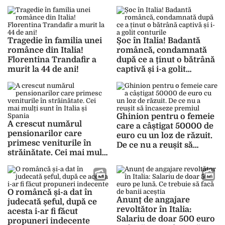
lăsată de pensionarul pe
care l-a îngrijit
Tragedie în familia unei
Șoc în Italia! Badantă
românce din Italia!
româncă, condamnată
Florentina Trandafir a
după ce a ținut o bătrână
murit la 44 de ani!
captivă și i-a golit
conturile
Ghinion pentru o femeie
A crescut numărul
care a câștigat 50000 de
pensionarilor care
euro cu un loz de răzuit.
primesc veniturile în
De ce nu a reușit să
străinătate. Cei mai mulți
încaseze premiul
sunt în Italia și Spania
O româncă și-a dat în
Anunț de angajare
judecată șeful, după ce
revoltător în Italia:
acesta i-ar fi făcut
Salariu de doar 500 euro
propuneri indecente