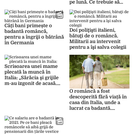
pe lună. Ce trebuie să
facă de banii aceștia
Câți bani primește o
Doi poliţişti italieni,
badantă româncă,
bătuţi de o româncă.
pentru a îngriji o bătrână
Militarii au intervenit
în Germania
pentru a îşi salva colegii
Scrisoarea unei mame
plecată la muncă în
Italia: „Sărăcia şi grijile
m-au izgonit de acasă.
Am salvat viitorul
O româncă a fost
copiilor mei, dar mi-am
descoperită fără viață în
rătăcit sufletul printre
casa din Italia, unde a
străini”
lucrat ca badantă.
Blestemul care i-a
urmărit familia