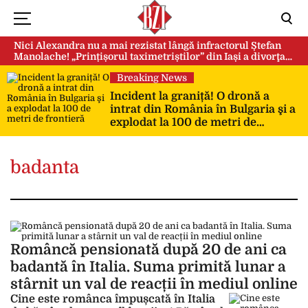
Nici Alexandra nu a mai rezistat lângă infractorul Ștefan
Manolache! „Prințișorul taximetriștilor” din Iași a divorţat
după doi ani de căsnicie
Breaking News
Incident la graniță! O dronă a
intrat din România în Bulgaria şi a
explodat la 100 de metri de
frontieră
badanta
Româncă pensionată după 20 de ani ca
badantă în Italia. Suma primită lunar a
stârnit un val de reacții în mediul online
Cine este românca împușcată în Italia