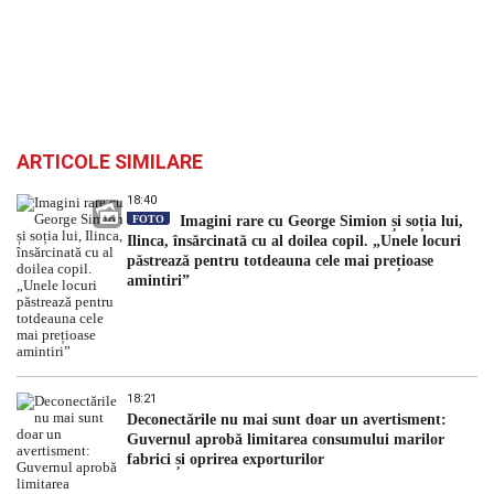
ARTICOLE SIMILARE
18:40
FOTO
Imagini rare cu George Simion și soția lui,
Ilinca, însărcinată cu al doilea copil. „Unele locuri
păstrează pentru totdeauna cele mai prețioase
amintiri”
18:21
Deconectările nu mai sunt doar un avertisment:
Guvernul aprobă limitarea consumului marilor
fabrici și oprirea exporturilor