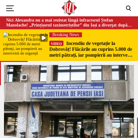
Nici Alexandra nu a mai rezistat lângă infractorul Ștefan
Manolache! „Prințișorul taximetriștilor” din Iași a divorţat după
doi ani de căsnicie
Breaking News
Incendiu de vegetație la
VIDEO
Dobrovăț! Flăcările au cuprins 5.000 de
metri pătrați, iar pompierii au intervenit
de urgență