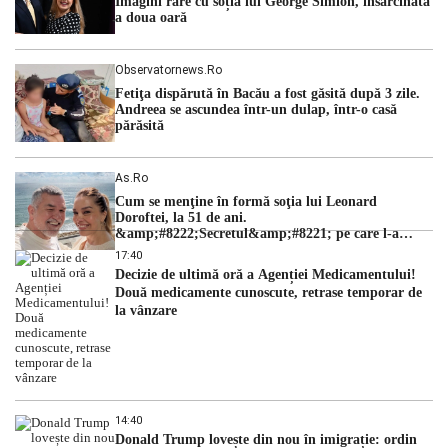
Imagini rare cu soția lui George Simion, însărcinată
a doua oară
Observatornews.ro
Fetiţa dispărută în Bacău a fost găsită după 3 zile.
Andreea se ascundea într-un dulap, într-o casă
părăsită
As.ro
Cum se menţine în formă soţia lui Leonard
Doroftei, la 51 de ani.
&amp;#8222;Secretul&amp;#8221; pe care l-a
dezvăluit
17:40
Decizie de ultimă oră a Agenției Medicamentului!
Două medicamente cunoscute, retrase temporar de
la vânzare
14:40
Donald Trump lovește din nou în imigrație: ordin