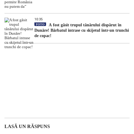
10:35
FOTO
A fost găsit trupul tânărului dispărut în
Dunăre! Bărbatul intrase cu skijetul într-un trunchi
de copac!
LASĂ UN RĂSPUNS