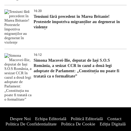
16:20
Tensiuni fără precedent în Marea Britanie!
Protestele împotriva migranților au degenerat în
violențe
16:12
Simona Macovei-Ilie, deputat de Iași S.O.S
România, a sesizat CCR în cazul a două legi
adoptate de Parlament: „Constituția nu poate fi
tratată ca o formalitate”
Despre Noi
Echipa Editorială
Politică Editorială
Contact
Politica De Confidentialitate
Politica De Cookie
Ediția Digitală