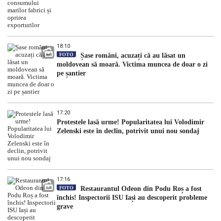
18:10
FOTO
Șase români, acuzați că au lăsat un
moldovean să moară. Victima muncea de doar o zi
pe șantier
17:20
Protestele lasă urme! Popularitatea lui Volodimir
Zelenski este în declin, potrivit unui nou sondaj
17:16
FOTO
Restaurantul Odeon din Podu Roș a fost
închis! Inspectorii ISU Iași au descoperit probleme
grave