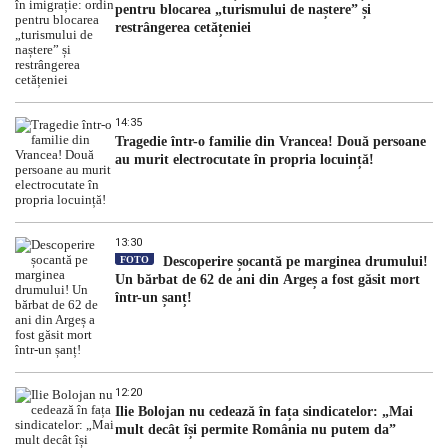
pentru blocarea „turismului de naștere” și
restrângerea cetățeniei
14:35
Tragedie într-o familie din Vrancea! Două persoane
au murit electrocutate în propria locuință!
13:30
FOTO
Descoperire șocantă pe marginea drumului!
Un bărbat de 62 de ani din Argeș a fost găsit mort
într-un șanț!
12:20
Ilie Bolojan nu cedează în fața sindicatelor: „Mai
mult decât își permite România nu putem da”