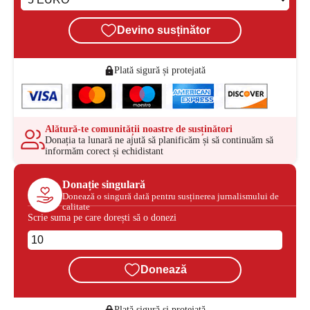
Devino susținător
Plată sigură și protejată
Alătură-te comunității noastre de susținători
Donația ta lunară ne ajută să planificăm și să continuăm să
informăm corect și echidistant
Donație singulară
Donează o singură dată pentru susținerea jurnalismului de
calitate
Scrie suma pe care dorești să o donezi
Donează
Plată sigură și protejată