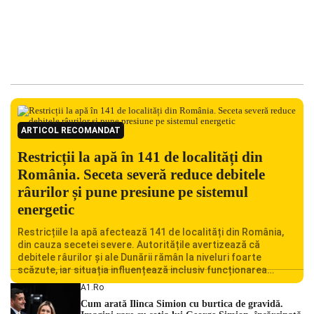
ARTICOL RECOMANDAT
Restricții la apă în 141 de localități din
România. Seceta severă reduce debitele
râurilor și pune presiune pe sistemul
energetic
Restricțiile la apă afectează 141 de localități din România,
din cauza secetei severe. Autoritățile avertizează că
debitele râurilor și ale Dunării rămân la niveluri foarte
scăzute, iar situația influențează inclusiv funcționarea
Centralei Nucleare de la Cernavodă. România se confruntă
A1.ro
cu una dintre cele mai dificile perioade din punct de vedere
Cum arată Ilinca Simion cu burtica de gravidă.
hidrologic din ultimii ani. Lipsa […]