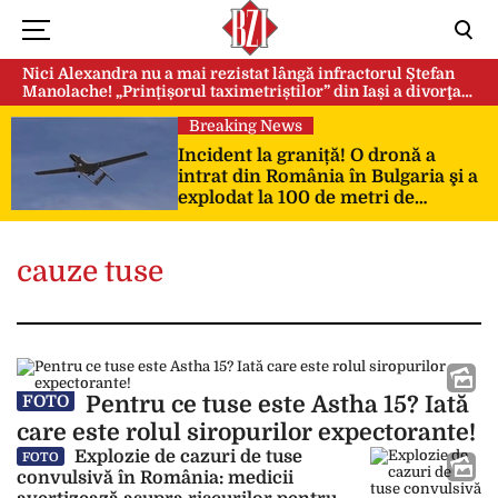
Nici Alexandra nu a mai rezistat lângă infractorul Ștefan
Manolache! „Prințișorul taximetriștilor” din Iași a divorţat
după doi ani de căsnicie
Breaking News
Incident la graniță! O dronă a
intrat din România în Bulgaria şi a
explodat la 100 de metri de
frontieră
cauze tuse
Pentru ce tuse este Astha 15? Iată
FOTO
care este rolul siropurilor expectorante!
Explozie de cazuri de tuse
FOTO
convulsivă în România: medicii