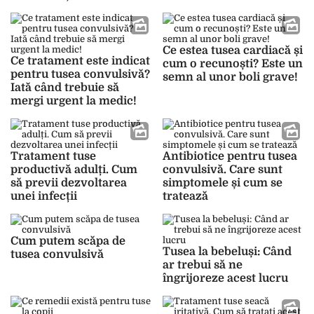
deosebit de periculoasă
pentru copiii mici
Ce estea tusea cardiacă și
Ce tratament este indicat
cum o recunoști? Este un
pentru tusea convulsivă?
semn al unor boli grave!
Iată când trebuie să
mergi urgent la medic!
Tratament tuse
Antibiotice pentru tusea
productivă adulți. Cum
convulsivă. Care sunt
să previi dezvoltarea
simptomele și cum se
unei infecții
tratează
Cum putem scăpa de
Tusea la bebeluși: Când
tusea convulsivă
ar trebui să ne
îngrijoreze acest lucru