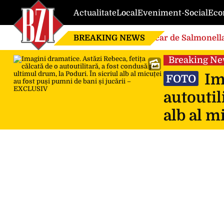
Actualitate
Local
Eveniment-Social
Eco
BREAKING NEWS
Focar de Salmonella
Breaking N
Ima
FOTO
autoutil
alb al m