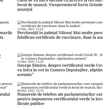
la
Când se va lua o decizie cu privire la certificatu
locul de muncă. Vicepremierul Sorin Grindeanu
anunţul
13 Dec. 2021, 12:22
 marile
Percheziţii în judeţul Vâlcea! Mai multe persoa
ta
falsificau certificate de vaccinare, duse la audier
15 Nov. 2021, 13:33
George Simion, despre certificatul verde Covid-
va intra la vot în Camera Deputaţilor, săptămân
aceasta”
08 Nov. 2021, 10:15
atului
Numerele de telefon ale parlamentarilor care v
pentru impunerea certificatului verde la locul 
făcute publice