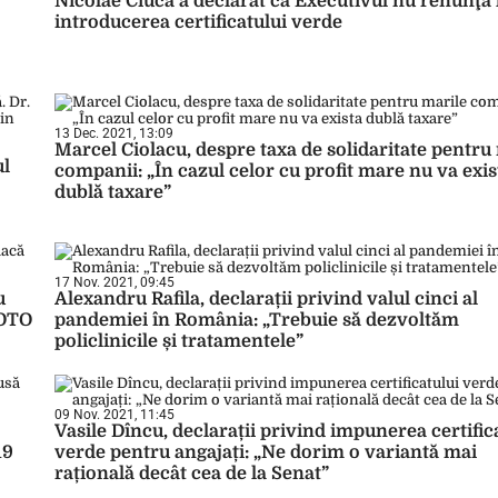
Nicolae Ciucă a declarat că Executivul nu renunţă 
introducerea certificatului verde
13 Dec. 2021, 13:09
Marcel Ciolacu, despre taxa de solidaritate pentru
ul
companii: „În cazul celor cu profit mare nu va exis
dublă taxare”
17 Nov. 2021, 09:45
u
Alexandru Rafila, declarații privind valul cinci al
FOTO
pandemiei în România: „Trebuie să dezvoltăm
policlinicile și tratamentele”
09 Nov. 2021, 11:45
Vasile Dîncu, declarații privind impunerea certific
19
verde pentru angajați: „Ne dorim o variantă mai
rațională decât cea de la Senat”