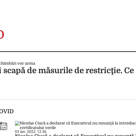
D
scapă de măsurile de restricţie. Ce
 COVID
03 Ian. 2022, 12:36