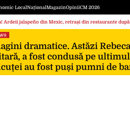
nomic Local
Național
Magazin
Opinii
CM 2026
! Ardeii jalapeño din Mexic, retrași din restaurante după
ews
gini dramatice. Astăzi Rebeca, 
itară, a fost condusă pe ultimul
icuței au fost puși pumni de ba