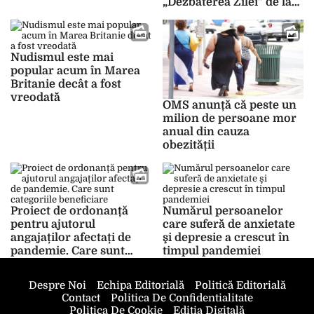
„Dezbaterea Zilei” de la
„marile afaceri și tunuri”
BZI LIVE despre decizia
din vremea pandemiei
ÎCCJ legată de
de COVID-19
certificatul COVID-19 și
abuzurile din pandemie
Nudismul este mai
popular acum în Marea
Britanie decât a fost
vreodată
OMS anunță că peste un
milion de persoane mor
anual din cauza
obezității
Proiect de ordonanță
Numărul persoanelor
pentru ajutorul
care suferă de anxietate
angajaților afectați de
şi depresie a crescut în
pandemie. Care sunt
timpul pandemiei
categoriile beneficiare
Despre Noi
Echipa Editorială
Politică Editorială
Contact
Politica De Confidentialitate
Politica De Cookie
Ediția Digitală