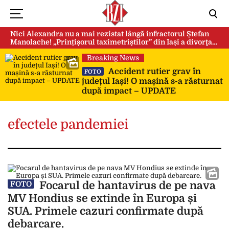
Nici Alexandra nu a mai rezistat lângă infractorul Ștefan
Manolache! „Prințișorul taximetriștilor” din Iași a divorţat
după doi ani de căsnicie
Breaking News
Accident rutier grav în
FOTO
județul Iași! O mașină s-a răsturnat
după impact – UPDATE
efectele pandemiei
Focarul de hantavirus de pe nava
FOTO
MV Hondius se extinde în Europa și
SUA. Primele cazuri confirmate după
debarcare.